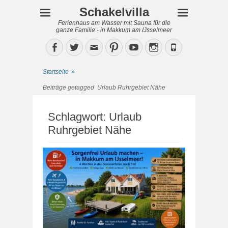
Schakelvilla
Ferienhaus am Wasser mit Sauna für die
ganze Familie - in Makkum am IJsselmeer
Facebook
Twitter
Email
Pinterest
YouTube
Instagram
Phone
Startseite
»
Beiträge getagged
Urlaub Ruhrgebiet Nähe
Schlagwort:
Urlaub
Ruhrgebiet Nähe