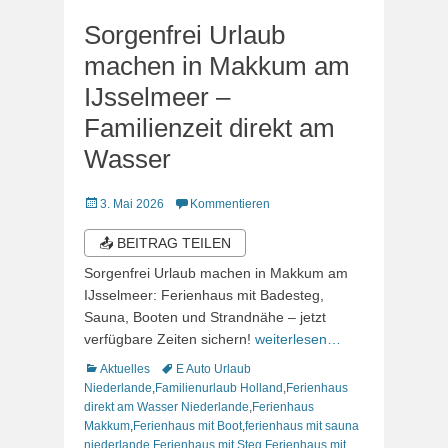
Sorgenfrei Urlaub
machen in Makkum am
IJsselmeer –
Familienzeit direkt am
Wasser
Veröffentlicht
3. Mai 2026
Kommentieren
am
📤 BEITRAG TEILEN
Sorgenfrei Urlaub machen in Makkum am
IJsselmeer: Ferienhaus mit Badesteg,
Sauna, Booten und Strandnähe – jetzt
verfügbare Zeiten sichern!
weiterlesen…
Kategorien
Schlagworte
Aktuelles
E Auto Urlaub
Niederlande
,
Familienurlaub Holland
,
Ferienhaus
direkt am Wasser Niederlande
,
Ferienhaus
Makkum
,
Ferienhaus mit Boot
,
ferienhaus mit sauna
niederlande
,
Ferienhaus mit Steg
,
Ferienhaus mit