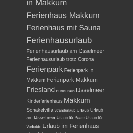
in Makkum
Ferienhaus Makkum
Ferienhaus mit Sauna
Ferienhausurlaub
Ferienhausurlaub am IJsselmeer
Ferienhausurlaub trotz Corona
Ferienpark
Ferienpark in
Ferienpark Makkum
Makkum
Friesland
IJsselmeer
Hundeurlaub
Makkum
Kinderferienhaus
Schakelvilla
Urlaub
Urlaub
Strandurlaub
am IJsselmeer
Urlaub für Paare
Urlaub für
Urlaub im Ferienhaus
Verliebte