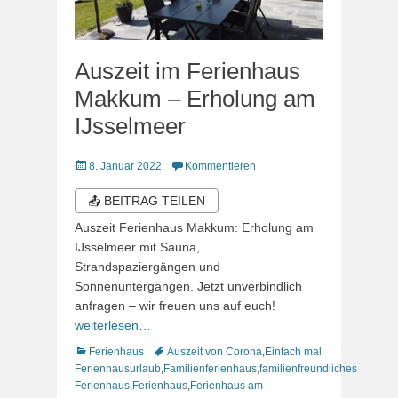
Auszeit im Ferienhaus
Makkum – Erholung am
IJsselmeer
Veröffentlicht
8. Januar 2022
Kommentieren
am
📤 BEITRAG TEILEN
Auszeit Ferienhaus Makkum: Erholung am
IJsselmeer mit Sauna,
Strandspaziergängen und
Sonnenuntergängen. Jetzt unverbindlich
anfragen – wir freuen uns auf euch!
weiterlesen…
Kategorien
Schlagworte
Ferienhaus
Auszeit von Corona
,
Einfach mal
Ferienhausurlaub
,
Familienferienhaus
,
familienfreundliches
Ferienhaus
,
Ferienhaus
,
Ferienhaus am