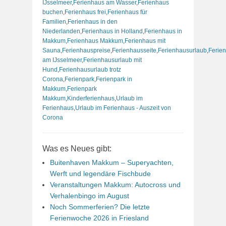
IJsselmeer
,
Ferienhaus am Wasser
,
Ferienhaus
buchen
,
Ferienhaus frei
,
Ferienhaus für
Familien
,
Ferienhaus in den
Niederlanden
,
Ferienhaus in Holland
,
Ferienhaus in
Makkum
,
Ferienhaus Makkum
,
Ferienhaus mit
Sauna
,
Ferienhauspreise
,
Ferienhausseite
,
Ferienhausurlaub
,
Ferie
am IJsselmeer
,
Ferienhausurlaub mit
Hund
,
Ferienhausurlaub trotz
Corona
,
Ferienpark
,
Ferienpark in
Makkum
,
Ferienpark
Makkum
,
Kinderferienhaus
,
Urlaub im
Ferienhaus
,
Urlaub im Ferienhaus - Auszeit von
Corona
Was es Neues gibt:
Buitenhaven Makkum – Superyachten,
Werft und legendäre Fischbude
Veranstaltungen Makkum: Autocross und
Verhalenbingo im August
Noch Sommerferien? Die letzte
Ferienwoche 2026 in Friesland