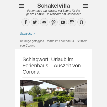
Schakelvilla
Ferienhaus am Wasser mit Sauna für die
ganze Familie - in Makkum am IJsselmeer
Facebook
Twitter
Email
Pinterest
YouTube
Instagram
Phone
Startseite
»
Beiträge getagged
Urlaub im Ferienhaus – Auszeit
von Corona
Schlagwort:
Urlaub im
Ferienhaus – Auszeit von
Corona