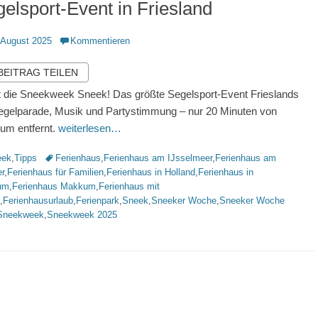
elsport-Event in Friesland
ntlicht
 August 2025
Kommentieren
 BEITRAG TEILEN
t die Sneekweek Sneek! Das größte Segelsport-Event Frieslands
egelparade, Musik und Partystimmung – nur 20 Minuten von
um entfernt.
weiterlesen…
rien
Schlagworte
eek
,
Tipps
Ferienhaus
,
Ferienhaus am IJsselmeer
,
Ferienhaus am
r
,
Ferienhaus für Familien
,
Ferienhaus in Holland
,
Ferienhaus in
um
,
Ferienhaus Makkum
,
Ferienhaus mit
,
Ferienhausurlaub
,
Ferienpark
,
Sneek
,
Sneeker Woche
,
Sneeker Woche
Sneekweek
,
Sneekweek 2025