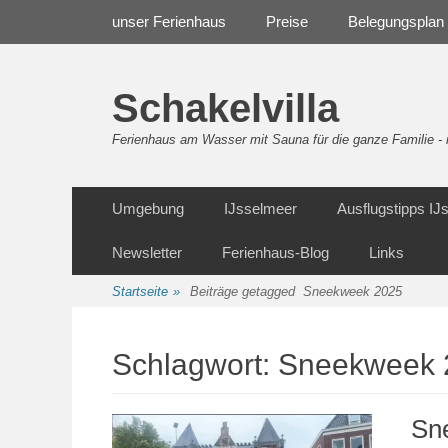
Weiter
Navigation
unser Ferienhaus
Preise
Belegungsplan
zum
Inhalt
Schakelvilla
Ferienhaus am Wasser mit Sauna für die ganze Familie 
Weiter
Sekundäre Navigation
Umgebung
IJsselmeer
Ausflugstipps I
zum
Inhalt
Newsletter
Ferienhaus-Blog
Links
Startseite
»
Beiträge getagged
Sneekweek 2025
Schlagwort:
Sneekweek 
Sn