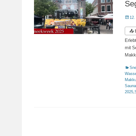
Seg
Veröffe
12.
am
📤
Erleb
mit S
Makk
Katego
Sn
Wasse
Makk
Sauna
2025
,