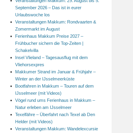
Veranstaltungen Makkum: 29. August bis 5.
September 2026 – Das ist in eurer
Urlaubswoche los
Veranstaltungen Makkum: Rondvaarten &
Zomermarkt im August
Ferienhaus Makkum Preise 2027 –
Frühbucher sichern die Top-Zeiten |
Schakelvilla
Insel Vlieland – Tagesausflug mit dem
Vliehorsexpres
Makkumer Strand im Januar & Frühjahr –
Winter an der IJsselmeerküste
Bootfahren in Makkum – Touren auf dem
IJsselmeer (mit Videos)
Vögel rund ums Ferienhaus in Makkum –
Natur erleben am IJsselmeer
Texelfähre – Überfahrt nach Texel ab Den
Helder (mit Videos)
Veranstaltungen Makkum: Wandelexcursie