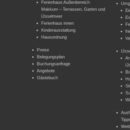
Ferienhaus Außenbereich
Umg
Makkum – Terrassen, Garten und
Ei
IJsselmeer
Es
Ferienhaus innen
Fe
Kinderausstattung
fr
Hausordnung
Ve
Preise
IJss
Belegungsplan
An
Buchungsanfrage
IJ
Angebote
Bo
Gästebuch
H
St
Su
Wi
Ausf
Tipp
Wet