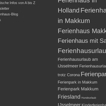
Ferienhaus in
tische Infos von A bis Z
letter
Holland
Ferienh
enhaus-Blog
in Makkum
s
Ferienhaus Mak
Ferienhaus mit S
Ferienhausurla
Ferienhausurlaub am
IJsselmeer
Ferienhausurla
Ferienpa
trotz Corona
Ferienpark in Makkum
Ferienpark Makkum
Friesland
Hundeurlaub
IJsselmeer
Kinderferienh