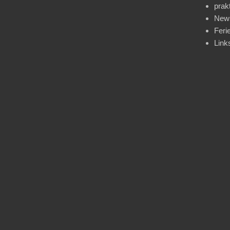
prak
News
Feri
Link