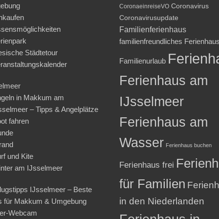
ebung
Coronavirus
CoronaeinreiseVO
nkaufen
Coronavirusupdate
sensmöglichkeiten
Familienferienhaus
rienpark
familienfreundliches Ferienhau
iesische Städtetour
Ferienh
Familienurlaub
ranstaltungskalender
Ferienhaus am
elmeer
geln in Makkum am
IJsselmeer
sselmeer – Tipps & Angelplätze
Ferienhaus am
ot fahren
unde
Wasser
rand
Ferienhaus buchen
rf und Kite
Ferien
Ferienhaus frei
nter am IJsselmeer
für Familien
Ferien
lugstipps IJsselmeer – Beste
in den Niederlanden
s für Makkum & Umgebung
ter-Webcam