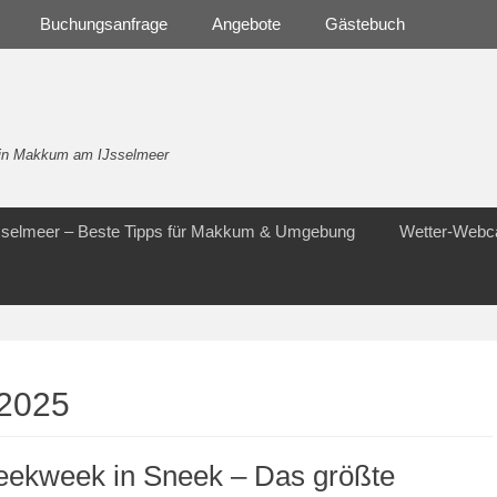
Buchungsanfrage
Angebote
Gästebuch
- in Makkum am IJsselmeer
Jsselmeer – Beste Tipps für Makkum & Umgebung
Wetter-Web
2025
eekweek in Sneek – Das größte