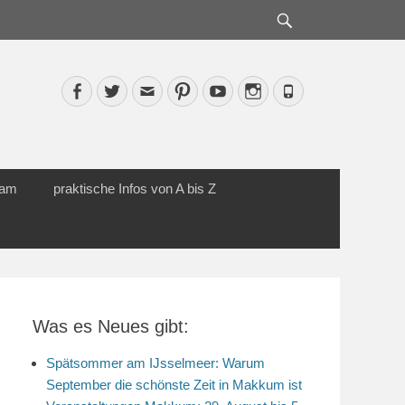
Suche
Facebook
Twitter
Email
Pinterest
YouTube
Instagram
Phone
cam
praktische Infos von A bis Z
Was es Neues gibt:
Spätsommer am IJsselmeer: Warum
September die schönste Zeit in Makkum ist