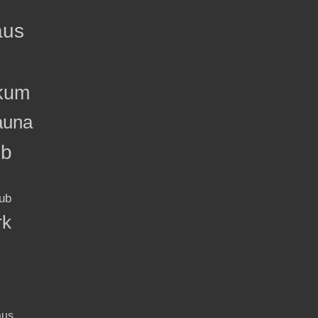
aus
kum
auna
ub
ub
rk
aus