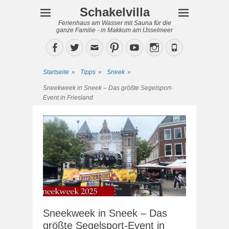
Schakelvilla
Ferienhaus am Wasser mit Sauna für die
ganze Familie - in Makkum am IJsselmeer
Facebook
Twitter
Email
Pinterest
YouTube
Instagram
Phone
Startseite
»
Tipps
»
Sneek
»
Sneekweek in Sneek – Das größte Segelsport-
Event in Friesland
Sneekweek in Sneek – Das
größte Segelsport-Event in