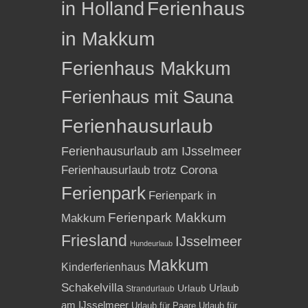
in Holland
Ferienhaus
in Makkum
Ferienhaus Makkum
Ferienhaus mit Sauna
Ferienhausurlaub
Ferienhausurlaub am IJsselmeer
Ferienhausurlaub trotz Corona
Ferienpark
Ferienpark in
Ferienpark Makkum
Makkum
Friesland
IJsselmeer
Hundeurlaub
Makkum
Kinderferienhaus
Schakelvilla
Urlaub
Urlaub
Strandurlaub
am IJsselmeer
Urlaub für Paare
Urlaub für