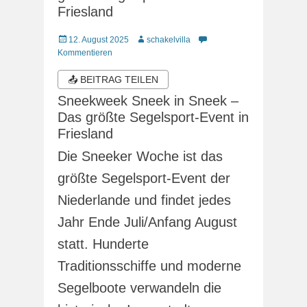
Friesland
Veröffentlicht
Autor
12. August 2025
schakelvilla
am
Kommentieren
📤 BEITRAG TEILEN
Sneekweek Sneek in Sneek –
Das größte Segelsport-Event in
Friesland
Die Sneeker Woche ist das
größte Segelsport-Event der
Niederlande und findet jedes
Jahr Ende Juli/Anfang August
statt. Hunderte
Traditionsschiffe und moderne
Segelboote verwandeln die