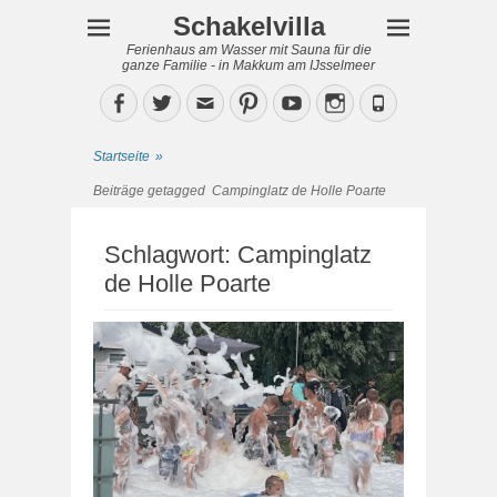
Schakelvilla
Ferienhaus am Wasser mit Sauna für die
ganze Familie - in Makkum am IJsselmeer
Facebook
Twitter
Email
Pinterest
YouTube
Instagram
Phone
Startseite
»
Beiträge getagged
Campinglatz de Holle Poarte
Schlagwort:
Campinglatz
de Holle Poarte