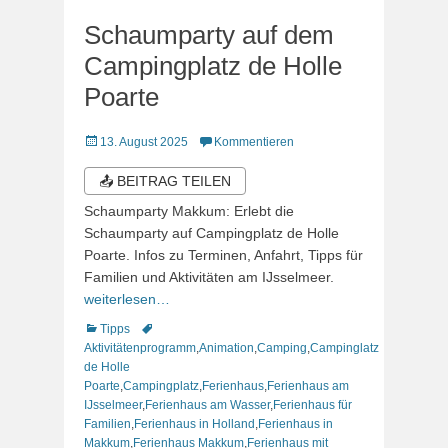
Schaumparty auf dem
Campingplatz de Holle
Poarte
Veröffentlicht
13. August 2025
Kommentieren
am
📤 BEITRAG TEILEN
Schaumparty Makkum: Erlebt die
Schaumparty auf Campingplatz de Holle
Poarte. Infos zu Terminen, Anfahrt, Tipps für
Familien und Aktivitäten am IJsselmeer.
weiterlesen…
Kategorien
Schlagworte
Tipps
Aktivitätenprogramm
,
Animation
,
Camping
,
Campinglatz
de Holle
Poarte
,
Campingplatz
,
Ferienhaus
,
Ferienhaus am
IJsselmeer
,
Ferienhaus am Wasser
,
Ferienhaus für
Familien
,
Ferienhaus in Holland
,
Ferienhaus in
Makkum
,
Ferienhaus Makkum
,
Ferienhaus mit