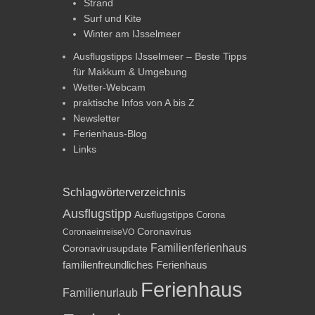
Strand
Surf und Kite
Winter am IJsselmeer
Ausflugstipps IJsselmeer – Beste Tipps
für Makkum & Umgebung
Wetter-Webcam
praktische Infos von A bis Z
Newsletter
Ferienhaus-Blog
Links
Schlagwörterverzeichnis
Ausflugstipp
Ausflugstipps
Corona
Coronavirus
CoronaeinreiseVO
Familienferienhaus
Coronavirusupdate
familienfreundliches Ferienhaus
Ferienhaus
Familienurlaub