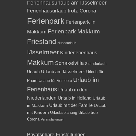
Ferienhausurlaub am IJsselmeer
Ferienhausurlaub trotz Corona
Ferienpark
Ferienpark in
Ferienpark Makkum
Makkum
Friesland
Hundeurlaub
IJsselmeer
Kinderferienhaus
Makkum
Schakelvilla
Strandurlaub
Urlaub am IJsselmeer
Urlaub
Urlaub für
Urlaub im
Paare
Urlaub für Verliebte
Ferienhaus
Urlaub in den
Niederlanden
Urlaub in Holland
Urlaub
Urlaub mit der Familie
in Makkum
Urlaub
mit Kindern
Urlaubsplanung
Urlaub trotz
Corona
Veranstaltungen
Privatsphäre-Einstellungen