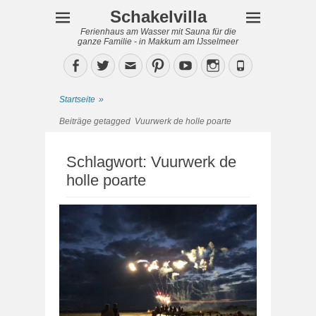
Schakelvilla
Ferienhaus am Wasser mit Sauna für die
ganze Familie - in Makkum am IJsselmeer
Facebook
Twitter
Email
Pinterest
YouTube
Instagram
Phone
Startseite
»
Beiträge getagged
Vuurwerk de holle poarte
Schlagwort:
Vuurwerk de
holle poarte