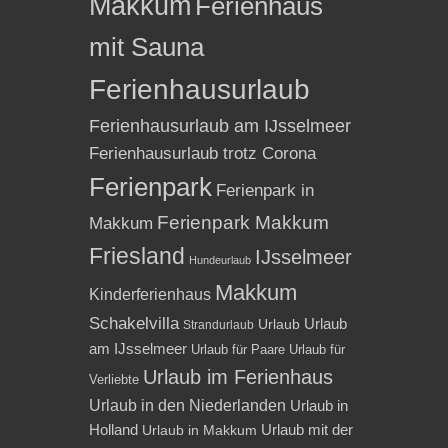
Makkum
Ferienhaus
mit Sauna
Ferienhausurlaub
Ferienhausurlaub am IJsselmeer
Ferienhausurlaub trotz Corona
Ferienpark
Ferienpark in
Ferienpark Makkum
Makkum
Friesland
IJsselmeer
Hundeurlaub
Makkum
Kinderferienhaus
Schakelvilla
Urlaub
Urlaub
Strandurlaub
am IJsselmeer
Urlaub für Paare
Urlaub für
Urlaub im Ferienhaus
Verliebte
Urlaub in den Niederlanden
Urlaub in
Holland
Urlaub mit der
Urlaub in Makkum