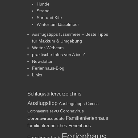
Hunde
Strand
Surf und Kite
Winter am IJsselmeer
Ausflugstipps IJsselmeer – Beste Tipps
für Makkum & Umgebung
Wetter-Webcam
praktische Infos von A bis Z
Newsletter
Ferienhaus-Blog
Links
Schlagwörterverzeichnis
Ausflugstipp
Ausflugstipps
Corona
Coronavirus
CoronaeinreiseVO
Familienferienhaus
Coronavirusupdate
familienfreundliches Ferienhaus
Ferienhaus
Familienurlaub