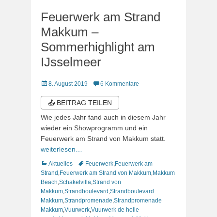
Feuerwerk am Strand
Makkum –
Sommerhighlight am
IJsselmeer
Veröffentlicht
8. August 2019
6 Kommentare
am
📤 BEITRAG TEILEN
Wie jedes Jahr fand auch in diesem Jahr
wieder ein Showprogramm und ein
Feuerwerk am Strand von Makkum statt.
weiterlesen…
Kategorien
Schlagworte
Aktuelles
Feuerwerk
,
Feuerwerk am
Strand
,
Feuerwerk am Strand von Makkum
,
Makkum
Beach
,
Schakelvilla
,
Strand von
Makkum
,
Strandboulevard
,
Strandboulevard
Makkum
,
Strandpromenade
,
Strandpromenade
Makkum
,
Vuurwerk
,
Vuurwerk de holle