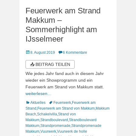
Feuerwerk am Strand
Makkum –
Sommerhighlight am
IJsselmeer
Veröffentlicht
8. August 2019
6 Kommentare
am
📤 BEITRAG TEILEN
Wie jedes Jahr fand auch in diesem Jahr
wieder ein Showprogramm und ein
Feuerwerk am Strand von Makkum statt.
weiterlesen…
Kategorien
Schlagworte
Aktuelles
Feuerwerk
,
Feuerwerk am
Strand
,
Feuerwerk am Strand von Makkum
,
Makkum
Beach
,
Schakelvilla
,
Strand von
Makkum
,
Strandboulevard
,
Strandboulevard
Makkum
,
Strandpromenade
,
Strandpromenade
Makkum
,
Vuurwerk
,
Vuurwerk de holle