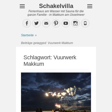
Schakelvilla
Ferienhaus am Wasser mit Sauna für die
ganze Familie - in Makkum am IJsselmeer
Facebook
Twitter
Email
Pinterest
YouTube
Instagram
Phone
Startseite
»
Beiträge getagged
Vuurwerk Makkum
Schlagwort:
Vuurwerk
Makkum