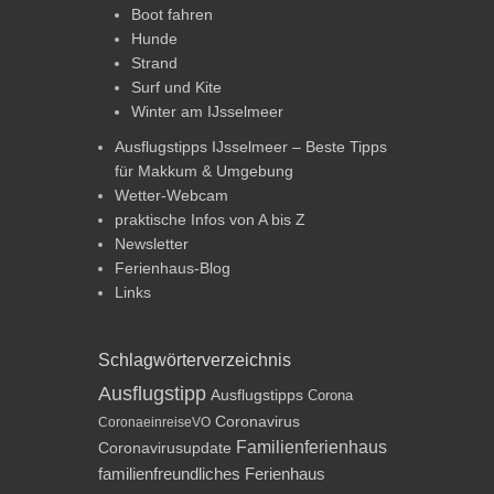
Boot fahren
Hunde
Strand
Surf und Kite
Winter am IJsselmeer
Ausflugstipps IJsselmeer – Beste Tipps
für Makkum & Umgebung
Wetter-Webcam
praktische Infos von A bis Z
Newsletter
Ferienhaus-Blog
Links
Schlagwörterverzeichnis
Ausflugstipp
Ausflugstipps
Corona
Coronavirus
CoronaeinreiseVO
Familienferienhaus
Coronavirusupdate
familienfreundliches Ferienhaus