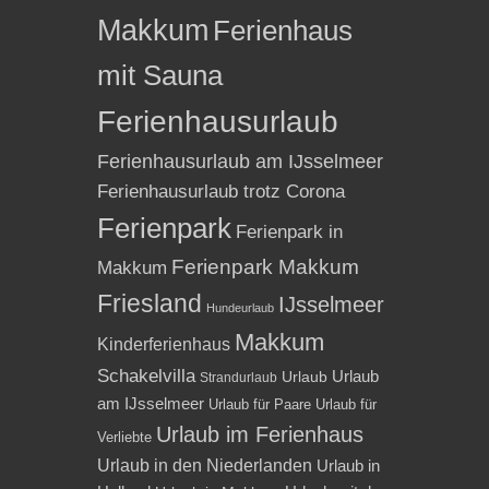
Makkum
Ferienhaus
mit Sauna
Ferienhausurlaub
Ferienhausurlaub am IJsselmeer
Ferienhausurlaub trotz Corona
Ferienpark
Ferienpark in
Ferienpark Makkum
Makkum
Friesland
IJsselmeer
Hundeurlaub
Makkum
Kinderferienhaus
Schakelvilla
Urlaub
Urlaub
Strandurlaub
am IJsselmeer
Urlaub für Paare
Urlaub für
Urlaub im Ferienhaus
Verliebte
Urlaub in den Niederlanden
Urlaub in