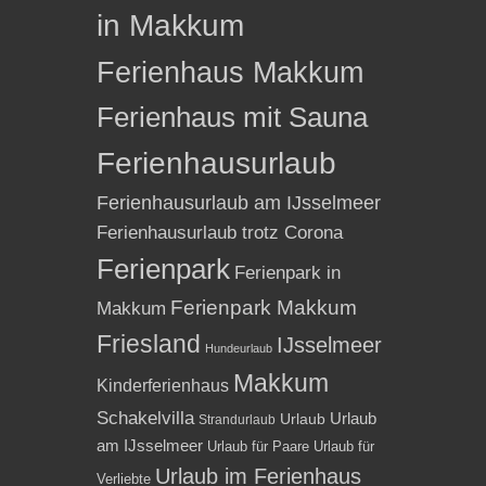
in Makkum
Ferienhaus Makkum
Ferienhaus mit Sauna
Ferienhausurlaub
Ferienhausurlaub am IJsselmeer
Ferienhausurlaub trotz Corona
Ferienpark
Ferienpark in
Ferienpark Makkum
Makkum
Friesland
IJsselmeer
Hundeurlaub
Makkum
Kinderferienhaus
Schakelvilla
Urlaub
Urlaub
Strandurlaub
am IJsselmeer
Urlaub für Paare
Urlaub für
Urlaub im Ferienhaus
Verliebte