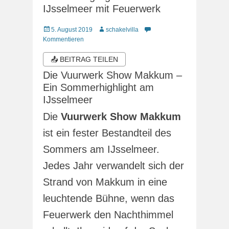
IJsselmeer mit Feuerwerk
Veröffentlicht
Autor
5. August 2019
schakelvilla
am
Kommentieren
📤 BEITRAG TEILEN
Die Vuurwerk Show Makkum –
Ein Sommerhighlight am
IJsselmeer
Die
Vuurwerk Show Makkum
ist ein fester Bestandteil des
Sommers am IJsselmeer.
Jedes Jahr verwandelt sich der
Strand von Makkum in eine
leuchtende Bühne, wenn das
Feuerwerk den Nachthimmel