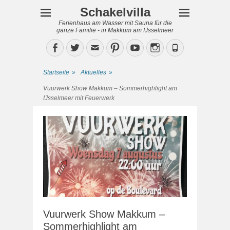
Schakelvilla
Ferienhaus am Wasser mit Sauna für die
ganze Familie - in Makkum am IJsselmeer
Facebook
Twitter
Email
Pinterest
YouTube
Instagram
Phone
Startseite
»
Aktuelles
»
Vuurwerk Show Makkum – Sommerhighlight am
IJsselmeer mit Feuerwerk
Vuurwerk Show Makkum –
Sommerhighlight am