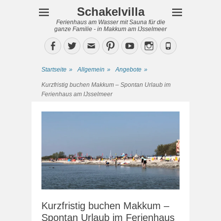
Schakelvilla
Ferienhaus am Wasser mit Sauna für die
ganze Familie - in Makkum am IJsselmeer
Facebook
Twitter
Email
Pinterest
YouTube
Instagram
Phone
Startseite
»
Allgemein
»
Angebote
»
Kurzfristig buchen Makkum – Spontan Urlaub im
Ferienhaus am IJsselmeer
Kurzfristig buchen Makkum –
Spontan Urlaub im Ferienhaus