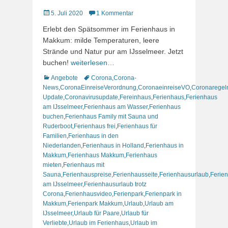
Veröffentlicht
5. Juli 2020
1 Kommentar
am
Erlebt den Spätsommer im Ferienhaus in
Makkum: milde Temperaturen, leere
Strände und Natur pur am IJsselmeer. Jetzt
buchen!
weiterlesen…
Kategorien
Schlagworte
Angebote
Corona
,
Corona-
News
,
CoronaEinreiseVerordnung
,
CoronaeinreiseVO
,
Coronaregel
Update
,
Coronavirusupdate
,
Fereinhaus
,
Ferienhaus
,
Ferienhaus
am IJsselmeer
,
Ferienhaus am Wasser
,
Ferienhaus
buchen
,
Ferienhaus Family mit Sauna und
Ruderboot
,
Ferienhaus frei
,
Ferienhaus für
Familien
,
Ferienhaus in den
Niederlanden
,
Ferienhaus in Holland
,
Ferienhaus in
Makkum
,
Ferienhaus Makkum
,
Ferienhaus
mieten
,
Ferienhaus mit
Sauna
,
Ferienhauspreise
,
Ferienhausseite
,
Ferienhausurlaub
,
Ferie
am IJsselmeer
,
Ferienhausurlaub trotz
Corona
,
Ferienhausvideo
,
Ferienpark
,
Ferienpark in
Makkum
,
Ferienpark Makkum
,
Urlaub
,
Urlaub am
IJsselmeer
,
Urlaub für Paare
,
Urlaub für
Verliebte
,
Urlaub im Ferienhaus
,
Urlaub im