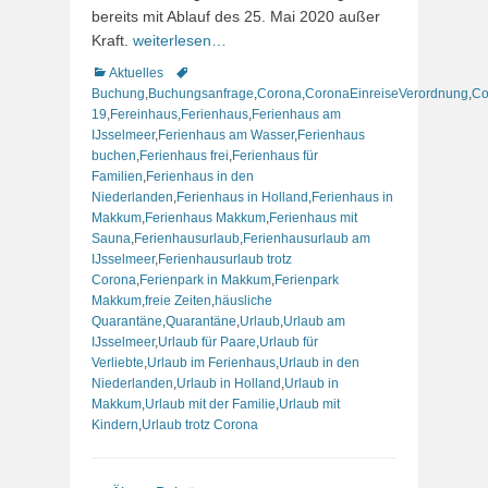
bereits mit Ablauf des 25. Mai 2020 außer
Kraft.
weiterlesen…
Kategorien
Schlagworte
Aktuelles
Buchung
,
Buchungsanfrage
,
Corona
,
CoronaEinreiseVerordnung
,
Co
19
,
Fereinhaus
,
Ferienhaus
,
Ferienhaus am
IJsselmeer
,
Ferienhaus am Wasser
,
Ferienhaus
buchen
,
Ferienhaus frei
,
Ferienhaus für
Familien
,
Ferienhaus in den
Niederlanden
,
Ferienhaus in Holland
,
Ferienhaus in
Makkum
,
Ferienhaus Makkum
,
Ferienhaus mit
Sauna
,
Ferienhausurlaub
,
Ferienhausurlaub am
IJsselmeer
,
Ferienhausurlaub trotz
Corona
,
Ferienpark in Makkum
,
Ferienpark
Makkum
,
freie Zeiten
,
häusliche
Quarantäne
,
Quarantäne
,
Urlaub
,
Urlaub am
IJsselmeer
,
Urlaub für Paare
,
Urlaub für
Verliebte
,
Urlaub im Ferienhaus
,
Urlaub in den
Niederlanden
,
Urlaub in Holland
,
Urlaub in
Makkum
,
Urlaub mit der Familie
,
Urlaub mit
Kindern
,
Urlaub trotz Corona