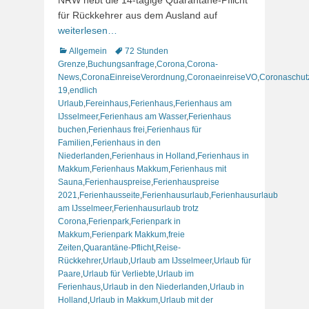
für Rückkehrer aus dem Ausland auf
weiterlesen…
Kategorien
Schlagworte
Allgemein
72 Stunden
Grenze
,
Buchungsanfrage
,
Corona
,
Corona-
News
,
CoronaEinreiseVerordnung
,
CoronaeinreiseVO
,
Coronaschut
19
,
endlich
Urlaub
,
Fereinhaus
,
Ferienhaus
,
Ferienhaus am
IJsselmeer
,
Ferienhaus am Wasser
,
Ferienhaus
buchen
,
Ferienhaus frei
,
Ferienhaus für
Familien
,
Ferienhaus in den
Niederlanden
,
Ferienhaus in Holland
,
Ferienhaus in
Makkum
,
Ferienhaus Makkum
,
Ferienhaus mit
Sauna
,
Ferienhauspreise
,
Ferienhauspreise
2021
,
Ferienhausseite
,
Ferienhausurlaub
,
Ferienhausurlaub
am IJsselmeer
,
Ferienhausurlaub trotz
Corona
,
Ferienpark
,
Ferienpark in
Makkum
,
Ferienpark Makkum
,
freie
Zeiten
,
Quarantäne-Pflicht
,
Reise-
Rückkehrer
,
Urlaub
,
Urlaub am IJsselmeer
,
Urlaub für
Paare
,
Urlaub für Verliebte
,
Urlaub im
Ferienhaus
,
Urlaub in den Niederlanden
,
Urlaub in
Holland
,
Urlaub in Makkum
,
Urlaub mit der