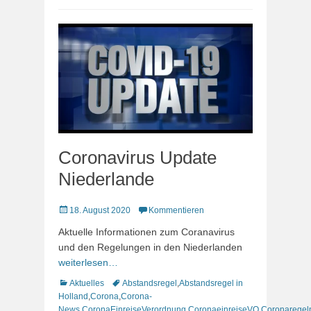
Coronavirus Update
Niederlande
Veröffentlicht
18. August 2020
Kommentieren
am
Aktuelle Informationen zum Coranavirus
und den Regelungen in den Niederlanden
weiterlesen…
Kategorien
Schlagworte
Aktuelles
Abstandsregel
,
Abstandsregel in
Holland
,
Corona
,
Corona-
News
,
CoronaEinreiseVerordnung
,
CoronaeinreiseVO
,
Coronaregel