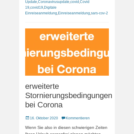
Update
,
Coronavirusupdate
,
covid
,
Covid
19
,
covid19
,
Digitale
Einreiseanmeldung
,
Einreiseanmeldung
,
sars-cov-2
erweiterte
Stornierungsbedingungen
bei Corona
Veröffentlicht
16. Oktober 2020
Kommentieren
am
Wenn Sie also in diesen schwierigen Zeiten
Ihren Urlaub sorgenfrei planen möchten,