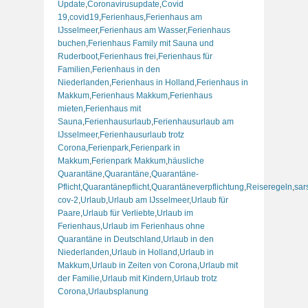
Update
,
Coronavirusupdate
,
Covid
19
,
covid19
,
Ferienhaus
,
Ferienhaus am
IJsselmeer
,
Ferienhaus am Wasser
,
Ferienhaus
buchen
,
Ferienhaus Family mit Sauna und
Ruderboot
,
Ferienhaus frei
,
Ferienhaus für
Familien
,
Ferienhaus in den
Niederlanden
,
Ferienhaus in Holland
,
Ferienhaus in
Makkum
,
Ferienhaus Makkum
,
Ferienhaus
mieten
,
Ferienhaus mit
Sauna
,
Ferienhausurlaub
,
Ferienhausurlaub am
IJsselmeer
,
Ferienhausurlaub trotz
Corona
,
Ferienpark
,
Ferienpark in
Makkum
,
Ferienpark Makkum
,
häusliche
Quarantäne
,
Quarantäne
,
Quarantäne-
Pflicht
,
Quarantänepflicht
,
Quarantäneverpflichtung
,
Reiseregeln
,
sar
cov-2
,
Urlaub
,
Urlaub am IJsselmeer
,
Urlaub für
Paare
,
Urlaub für Verliebte
,
Urlaub im
Ferienhaus
,
Urlaub im Ferienhaus ohne
Quarantäne in Deutschland
,
Urlaub in den
Niederlanden
,
Urlaub in Holland
,
Urlaub in
Makkum
,
Urlaub in Zeiten von Corona
,
Urlaub mit
der Familie
,
Urlaub mit Kindern
,
Urlaub trotz
Corona
,
Urlaubsplanung