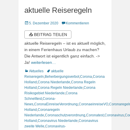
aktuelle Reiseregeln
Veröffentlicht
5. Dezember 2020
Kommentieren
am
📤 BEITRAG TEILEN
aktuelle Reiseregeln – ist es aktuell möglich,
in einem Ferienhaus Urlaub zu machen?
Die Antwort ist eigentlich ganz einfach. ->
Ja!
weiterlesen…
Kategorien
Schlagworte
Aktuelles
aktuelle
Reiseregeln
,
Beherbergungsverbot
,
Corona
,
Corona
Holland
,
Corona Niederlande
,
Corona Regeln
Holland
,
Corona Regeln Niederlande
,
Corona
Risikogebiet Niederlande
,
Corona
Schnelltest
,
Corona-
News
,
CoronaEinreiseVerordnung
,
CoronaeinreiseVO
,
Coronaregel
Holland
,
Coronaregeln
Niederlande
,
Coronaschutzverordnung
,
Coronatest
,
Coronavirus
,
Co
Holland
,
Coronavirus Niederlande
,
Coronavirus
zweite Welle
,
Coronavirus-