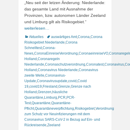
„Neu seit der letzen Änderung: Niederlande:
das gesamte Land mit Ausnahme der
Provinzen, bzw. autonomen Länder Zeeland
und Limburg gilt als Risikogebiet.“
weiterlesen…
Kategorien
Schlagworte
Aktuelles
auswärtiges Amt
,
Corona
,
Corona
Risikogebiet Niederlande
,
Corona
Schnelltest
,
Corona-
News
,
CoronaEinreiseVerordnung
,
CoronaeinreiseVO
,
Coronaregel
Holland
,
Coronaregeln
Niederlande
,
Coronaschutzverordnung
,
Coronatest
,
Coronavirus
,
Co
Holland
,
Coronavirus Niederlande
,
Coronavirus
zweite Welle
,
Coronavirus-
Update
,
Coronavirusupdate
,
covid
,
Covid
19
,
covid19
,
Friesland
,
Grenze
,
Grenze nach
Holland
,
Grenzen
,
häusliche
Quarantäne
,
Limburg
,
PCR
,
PCR-
Test
,
Quarantäne
,
Quarantäne-
Pflicht
,
Quarantäneverpflichtung
,
Risikogebiet
,
Verordnung
zum Schutz vor Neuinfizierungen mit dem
Coronavirus SARS-CoV-2 in Bezug auf Ein- und
Rückreisende
,
Zeeland