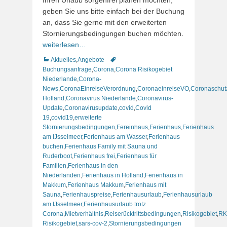
geben Sie uns bitte einfach bei der Buchung
an, dass Sie gerne mit den erweiterten
Stornierungsbedingungen buchen möchten.
weiterlesen…
Kategorien
Schlagworte
Aktuelles
,
Angebote
Buchungsanfrage
,
Corona
,
Corona Risikogebiet
Niederlande
,
Corona-
News
,
CoronaEinreiseVerordnung
,
CoronaeinreiseVO
,
Coronaschut
Holland
,
Coronavirus Niederlande
,
Coronavirus-
Update
,
Coronavirusupdate
,
covid
,
Covid
19
,
covid19
,
erweiterte
Stornierungsbedingungen
,
Fereinhaus
,
Ferienhaus
,
Ferienhaus
am IJsselmeer
,
Ferienhaus am Wasser
,
Ferienhaus
buchen
,
Ferienhaus Family mit Sauna und
Ruderboot
,
Ferienhaus frei
,
Ferienhaus für
Familien
,
Ferienhaus in den
Niederlanden
,
Ferienhaus in Holland
,
Ferienhaus in
Makkum
,
Ferienhaus Makkum
,
Ferienhaus mit
Sauna
,
Ferienhauspreise
,
Ferienhausurlaub
,
Ferienhausurlaub
am IJsselmeer
,
Ferienhausurlaub trotz
Corona
,
Mietverhältnis
,
Reiserücktrittsbedingungen
,
Risikogebiet
,
RK
Risikogebiet
,
sars-cov-2
,
Stornierungsbedingungen