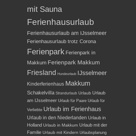
mit Sauna
Ferienhausurlaub
Ferienhausurlaub am IJsselmeer
Ferienhausurlaub trotz Corona
Ferienpark
Ferienpark in
Ferienpark Makkum
Makkum
Friesland
IJsselmeer
Hundeurlaub
Makkum
Kinderferienhaus
Schakelvilla
Urlaub
Urlaub
Strandurlaub
am IJsselmeer
Urlaub für Paare
Urlaub für
Urlaub im Ferienhaus
Verliebte
Urlaub in den Niederlanden
Urlaub in
Holland
Urlaub mit der
Urlaub in Makkum
Familie
Urlaub mit Kindern
Urlaubsplanung