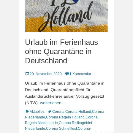
Urlaub im Ferienhaus
ohne Quarantäne in
Deutschland
Veröffentlicht
20. November 2020
1 Kommentar
am
Urlaub im Ferienhaus ohne Quarantäne in
Deutschland. Quarantänepflicht für
Auslandsrückkehrer außer Vollzug gesetzt
(NRW).
weiterlesen…
Kategorien
Schlagworte
Aktuelles
Corona
,
Corona Holland
,
Corona
Niederlande
,
Corona Regeln Holland
,
Corona
Regeln Niederlande
,
Corona Risikogebiet
Niederlande
,
Corona Schnelltest
,
Corona-