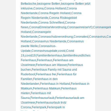
Bettwäsche
,
bezogene Betten
,
bezogene Betten jetzt
inklusive
,
Corona
,
Corona Holland
,
Corona
Niederlande
,
Corona Regeln Holland
,
Corona
Regeln Niederlande
,
Corona Risikogebiet
Niederlande
,
Corona Schnelltest
,
Corona-
News
,
CoronaEinreiseVerordnung
,
CoronaeinreiseVO
,
Coronaregel
Holland
,
Coronaregeln
Niederlande
,
Coronaschutzverordnung
,
Coronatest
,
Coronavirus
,
Co
Holland
,
Coronavirus Niederlande
,
Coronavirus
zweite Welle
,
Coronavirus-
Update
,
Coronavirusupdate
,
covid
,
Covid
19
,
covid19
,
Familienferienhaus
,
familienfreundliches
Ferienhaus
,
Ferienhaus
,
Ferienhaus am
IJsselmeer
,
Ferienhaus am Wasser
,
Ferienhaus
buchen
,
Ferienhaus Family mit Sauna und
Ruderboot
,
Ferienhaus frei
,
Ferienhaus für
Familien
,
Ferienhaus in den
Niederlanden
,
Ferienhaus in Holland
,
Ferienhaus in
Makkum
,
Ferienhaus Makkum
,
Ferienhaus
mieten
,
Ferienhaus mit
Sauna
,
Ferienhausurlaub
,
Ferienhausurlaub am
IJsselmeer
,
Ferienhausurlaub trotz
Corona
,
Ferienpark
,
Ferienpark in