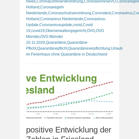
News
,
CoronaEinreiseVerordnung
,
CoronaeinreiseVO
,
Coronaregel
Holland
,
Coronaregeln
Niederlande
,
Coronaschutzverordnung
,
Coronatest
,
Coronavirus
,
Co
Holland
,
Coronavirus Niederlande
,
Coronavirus-
Update
,
Coronavirusupdate
,
covid
,
Covid
19
,
covid19
,
Oberverwaltungsgericht
,
OVG
,
OVG
Münster
,
OVG Münster
20.11.2020
,
Quarantäne
,
Quarantäne-
Pflicht
,
Quarantänepflicht
,
Quarantäneverpflichtung
,
Urlaub
im Ferienhaus ohne Quarantäne in Deutschland
positive Entwicklung der