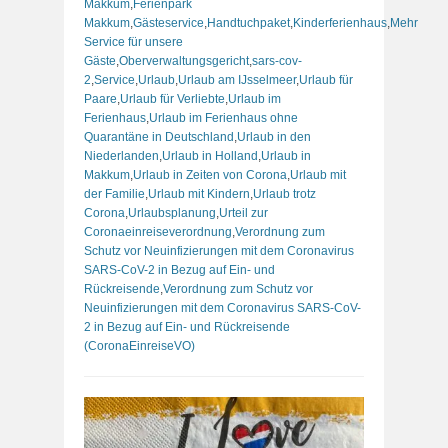
Makkum
,
Ferienpark
Makkum
,
Gästeservice
,
Handtuchpaket
,
Kinderferienhaus
,
Mehr
Service für unsere
Gäste
,
Oberverwaltungsgericht
,
sars-cov-
2
,
Service
,
Urlaub
,
Urlaub am IJsselmeer
,
Urlaub für
Paare
,
Urlaub für Verliebte
,
Urlaub im
Ferienhaus
,
Urlaub im Ferienhaus ohne
Quarantäne in Deutschland
,
Urlaub in den
Niederlanden
,
Urlaub in Holland
,
Urlaub in
Makkum
,
Urlaub in Zeiten von Corona
,
Urlaub mit
der Familie
,
Urlaub mit Kindern
,
Urlaub trotz
Corona
,
Urlaubsplanung
,
Urteil zur
Coronaeinreiseverordnung
,
Verordnung zum
Schutz vor Neuinfizierungen mit dem Coronavirus
SARS-CoV-2 in Bezug auf Ein- und
Rückreisende
,
Verordnung zum Schutz vor
Neuinfizierungen mit dem Coronavirus SARS-CoV-
2 in Bezug auf Ein- und Rückreisende
(CoronaEinreiseVO)