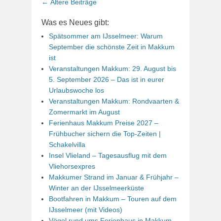
Beitrags-
←
Ältere Beiträge
Navigation
Was es Neues gibt:
Spätsommer am IJsselmeer: Warum
September die schönste Zeit in Makkum
ist
Veranstaltungen Makkum: 29. August bis
5. September 2026 – Das ist in eurer
Urlaubswoche los
Veranstaltungen Makkum: Rondvaarten &
Zomermarkt im August
Ferienhaus Makkum Preise 2027 –
Frühbucher sichern die Top-Zeiten |
Schakelvilla
Insel Vlieland – Tagesausflug mit dem
Vliehorsexpres
Makkumer Strand im Januar & Frühjahr –
Winter an der IJsselmeerküste
Bootfahren in Makkum – Touren auf dem
IJsselmeer (mit Videos)
Vögel rund ums Ferienhaus in Makkum –