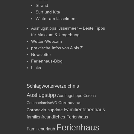
Strand
Surf und Kite
Winter am IJsselmeer
Ausflugstipps IJsselmeer – Beste Tipps
für Makkum & Umgebung
Wetter-Webcam
praktische Infos von A bis Z
Newsletter
Ferienhaus-Blog
Links
Schlagwörterverzeichnis
Ausflugstipp
Ausflugstipps
Corona
Coronavirus
CoronaeinreiseVO
Familienferienhaus
Coronavirusupdate
familienfreundliches Ferienhaus
Ferienhaus
Familienurlaub