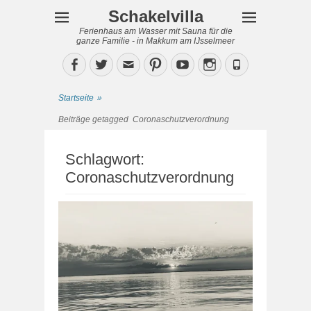
Schakelvilla
Ferienhaus am Wasser mit Sauna für die
ganze Familie - in Makkum am IJsselmeer
Facebook
Twitter
Email
Pinterest
YouTube
Instagram
Phone
Startseite
»
Beiträge getagged
Coronaschutzverordnung
Schlagwort:
Coronaschutzverordnung