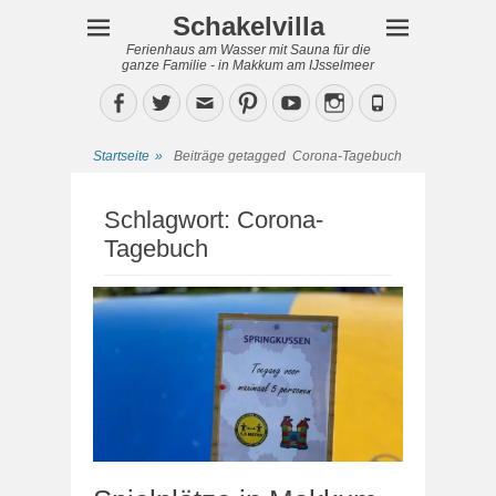
Schakelvilla
Ferienhaus am Wasser mit Sauna für die
ganze Familie - in Makkum am IJsselmeer
Facebook
Twitter
Email
Pinterest
YouTube
Instagram
Phone
Startseite
»
Beiträge getagged
Corona-Tagebuch
Schlagwort:
Corona-
Tagebuch