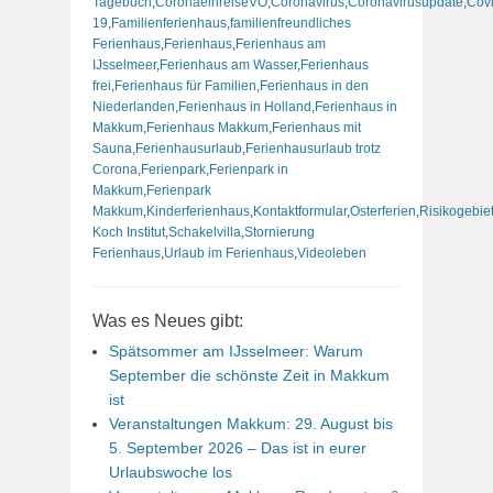
Tagebuch
,
CoronaeinreiseVO
,
Coronavirus
,
Coronavirusupdate
,
Cov
19
,
Familienferienhaus
,
familienfreundliches
Ferienhaus
,
Ferienhaus
,
Ferienhaus am
IJsselmeer
,
Ferienhaus am Wasser
,
Ferienhaus
frei
,
Ferienhaus für Familien
,
Ferienhaus in den
Niederlanden
,
Ferienhaus in Holland
,
Ferienhaus in
Makkum
,
Ferienhaus Makkum
,
Ferienhaus mit
Sauna
,
Ferienhausurlaub
,
Ferienhausurlaub trotz
Corona
,
Ferienpark
,
Ferienpark in
Makkum
,
Ferienpark
Makkum
,
Kinderferienhaus
,
Kontaktformular
,
Osterferien
,
Risikogebie
Koch Institut
,
Schakelvilla
,
Stornierung
Ferienhaus
,
Urlaub im Ferienhaus
,
Videoleben
Was es Neues gibt:
Spätsommer am IJsselmeer: Warum
September die schönste Zeit in Makkum
ist
Veranstaltungen Makkum: 29. August bis
5. September 2026 – Das ist in eurer
Urlaubswoche los