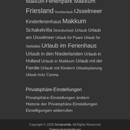
Ferienpark Makkum
Makkum
Friesland
IJsselmeer
Hundeurlaub
Makkum
Kinderferienhaus
Schakelvilla
Urlaub
Urlaub
Strandurlaub
am IJsselmeer
Urlaub für Paare
Urlaub für
Urlaub im Ferienhaus
Verliebte
Urlaub in den Niederlanden
Urlaub in
Holland
Urlaub mit der
Urlaub in Makkum
Familie
Urlaub mit Kindern
Urlaubsplanung
Urlaub trotz Corona
Privatsphäre-Einstellungen
Privatsphäre-Einstellungen ändern
Historie der Privatsphäre-Einstellungen
Einwilligungen widerrufen
Copyright © 2026
Schakelvilla
. All Rights Reserved.
Datenschutzerklärung