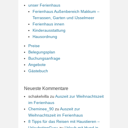
unser Ferienhaus
Ferienhaus Außenbereich Makkum –
Terrassen, Garten und IJsselmeer
Ferienhaus innen
Kinderausstattung
Hausordnung
Preise
Belegungsplan
Buchungsanfrage
Angebote
Gästebuch
Neueste Kommentare
schakelvilla
zu
Auszeit zur Weihnachtszeit
im Ferienhaus
Cheminee_90
zu
Auszeit zur
Weihnachtszeit im Ferienhaus
8 Tipps für das Reisen mit Haustieren –
UrlaubstippGuru
zu
Urlaub mit Hund in