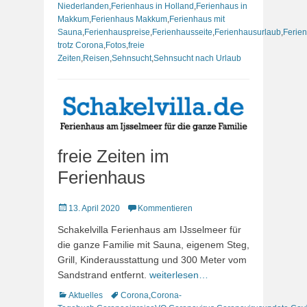
Niederlanden
,
Ferienhaus in Holland
,
Ferienhaus in
Makkum
,
Ferienhaus Makkum
,
Ferienhaus mit
Sauna
,
Ferienhauspreise
,
Ferienhausseite
,
Ferienhausurlaub
,
Ferie
trotz Corona
,
Fotos
,
freie
Zeiten
,
Reisen
,
Sehnsucht
,
Sehnsucht nach Urlaub
freie Zeiten im
Ferienhaus
Veröffentlicht
13. April 2020
Kommentieren
am
Schakelvilla Ferienhaus am IJsselmeer für
die ganze Familie mit Sauna, eigenem Steg,
Grill, Kinderausstattung und 300 Meter vom
Sandstrand entfernt.
weiterlesen…
Kategorien
Schlagworte
Aktuelles
Corona
,
Corona-