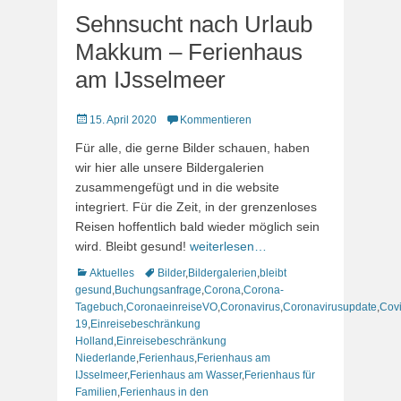
Sehnsucht nach Urlaub
Makkum – Ferienhaus
am IJsselmeer
Veröffentlicht
15. April 2020
Kommentieren
am
Für alle, die gerne Bilder schauen, haben
wir hier alle unsere Bildergalerien
zusammengefügt und in die website
integriert. Für die Zeit, in der grenzenloses
Reisen hoffentlich bald wieder möglich sein
wird. Bleibt gesund!
weiterlesen…
Kategorien
Schlagworte
Aktuelles
Bilder
,
Bildergalerien
,
bleibt
gesund
,
Buchungsanfrage
,
Corona
,
Corona-
Tagebuch
,
CoronaeinreiseVO
,
Coronavirus
,
Coronavirusupdate
,
Cov
19
,
Einreisebeschränkung
Holland
,
Einreisebeschränkung
Niederlande
,
Ferienhaus
,
Ferienhaus am
IJsselmeer
,
Ferienhaus am Wasser
,
Ferienhaus für
Familien
,
Ferienhaus in den