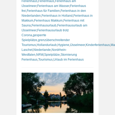
Ferienhaus
,
Ferienhaus
,
Ferienhaus am
IJsselmeer
,
Ferienhaus am Wasser
,
Ferienhaus
frei
,
Ferienhaus für Familien
,
Ferienhaus in den
Niederlanden
,
Ferienhaus in Holland
,
Ferienhaus in
Makkum
,
Ferienhaus Makkum
,
Ferienhaus mit
Sauna
,
Ferienhausurlaub
,
Ferienhausurlaub am
IJsselmeer
,
Ferienhausurlaub trotz
Corona
,
gesperrte
Spielplätze
,
grenzüberschreitender
Tourismus
,
Hollandurlaub
,
Hygiene
,
IJsselmeer
,
Kinderferienhaus
,
Ma
Laschet
,
Niederlande
,
Nordrhein-
Westfalen
,
NRW
,
Spielplätze
,
Stornierung
Ferienhaus
,
Tourismus
,
Urlaub im Ferienhaus