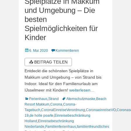
Spielplätze in Makkum
und Umgebung – Die
besten
Spielmöglichkeiten für
Kinder
Veröffentlicht
6. Mai 2020
Kommentieren
am
📤 BEITRAG TEILEN
Entdeckt die schönsten Spielplätze in
Makkum und Umgebung – von Strand bis
Indoor. Ideal für den Familienurlaub am
IJsselmeer mit Kindern!
weiterlesen…
Kategorien
Schlagworte
Ferienhaus
,
Strand
Atemschutzmaske
,
Beach
Resort Makkum
,
Corona
,
Corona-
Tagebuch
,
CoronaEinreiseVerordnung
,
CoronaeinreiseVO
,
Coronas
19
,
de holle poarte
,
Einreisebeschränkung
Holland
,
Einreisebeschränkung
Niederlande
,
Familienferienhaus
,
familienfreundliches