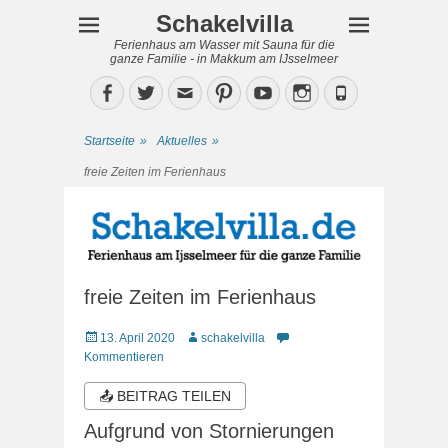
Schakelvilla
Ferienhaus am Wasser mit Sauna für die
ganze Familie - in Makkum am IJsselmeer
Facebook
Twitter
Email
Pinterest
YouTube
Instagram
Phone
Startseite
»
Aktuelles
»
freie Zeiten im Ferienhaus
freie Zeiten im Ferienhaus
Veröffentlicht
Autor
13. April 2020
schakelvilla
am
Kommentieren
📤 BEITRAG TEILEN
Aufgrund von Stornierungen