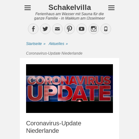
Schakelvilla
Ferienhaus am Wasser mit Sauna für die
ganze Familie - in Makkum am IJsselmeer
Facebook
Twitter
Email
Pinterest
YouTube
Instagram
Phone
Startseite
»
Aktuelles
»
Coronavirus-Update Niederlande
Coronavirus-Update
Niederlande