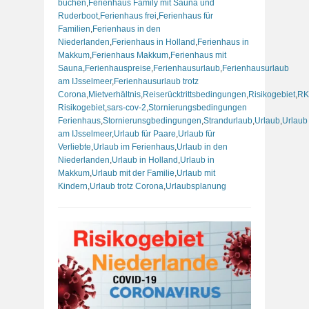
buchen
,
Ferienhaus Family mit Sauna und
Ruderboot
,
Ferienhaus frei
,
Ferienhaus für
Familien
,
Ferienhaus in den
Niederlanden
,
Ferienhaus in Holland
,
Ferienhaus in
Makkum
,
Ferienhaus Makkum
,
Ferienhaus mit
Sauna
,
Ferienhauspreise
,
Ferienhausurlaub
,
Ferienhausurlaub
am IJsselmeer
,
Ferienhausurlaub trotz
Corona
,
Mietverhältnis
,
Reiserücktrittsbedingungen
,
Risikogebiet
,
RK
Risikogebiet
,
sars-cov-2
,
Stornierungsbedingungen
Ferienhaus
,
Stornierunsgbedingungen
,
Strandurlaub
,
Urlaub
,
Urlaub
am IJsselmeer
,
Urlaub für Paare
,
Urlaub für
Verliebte
,
Urlaub im Ferienhaus
,
Urlaub in den
Niederlanden
,
Urlaub in Holland
,
Urlaub in
Makkum
,
Urlaub mit der Familie
,
Urlaub mit
Kindern
,
Urlaub trotz Corona
,
Urlaubsplanung