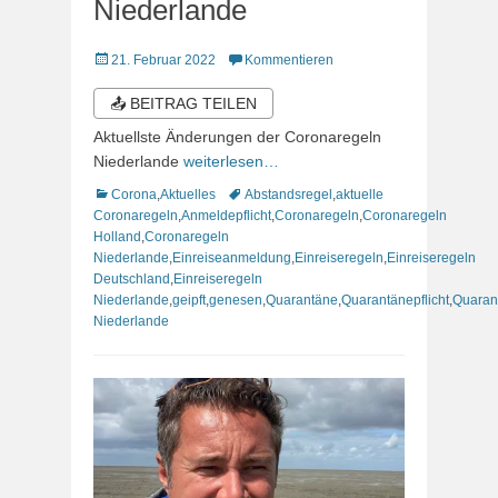
Niederlande
Veröffentlicht
21. Februar 2022
Kommentieren
am
📤 BEITRAG TEILEN
Aktuellste Änderungen der Coronaregeln
Niederlande
weiterlesen…
Kategorien
Schlagworte
Corona
,
Aktuelles
Abstandsregel
,
aktuelle
Coronaregeln
,
Anmeldepflicht
,
Coronaregeln
,
Coronaregeln
Holland
,
Coronaregeln
Niederlande
,
Einreiseanmeldung
,
Einreiseregeln
,
Einreiseregeln
Deutschland
,
Einreiseregeln
Niederlande
,
geipft
,
genesen
,
Quarantäne
,
Quarantänepflicht
,
Quaran
Niederlande