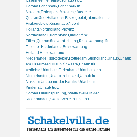
IJsselmeer
,
Ferienhausurlaub trotz
Corona
,
Ferienpark
,
Ferienpark in
Makkum
,
Ferienpark Makkum
,
häusliche
Quarantäne
,
Holland ist Risikogebiet
,
internationale
Risikogebiete
,
Kurzurlaub
,
Noord-
Holland
,
Nordholland
,
Provinz
Nordholland
,
Quarantäne
,
Quarantäne-
Pflicht
,
Quarantäneverpflichtung
,
Reisewarnung für
Teile der Niederlande
,
Reisewarnung
Holland
,
Reisewarnung
Niederlande
,
Risikogebiet
,
Rotterdam
,
Südholland
,
Urlaub
,
Urlaub
am IJsselmeer
,
Urlaub für Paare
,
Urlaub für
Verliebte
,
Urlaub im Ferienhaus
,
Urlaub in den
Niederlanden
,
Urlaub in Holland
,
Urlaub in
Makkum
,
Urlaub mit der Familie
,
Urlaub mit
Kindern
,
Urlaub trotz
Corona
,
Urlaubsplanung
,
Zweite Welle in den
Niederlanden
,
Zweite Welle in Holland