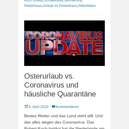
Koch Institut
,
Schakelvilla
,
Stornierung
Ferienhaus
,
Urlaub im Ferienhaus
,
Videoleben
Osterurlaub vs.
Coronavirus und
häusliche Quarantäne
Veröffentlicht
9. April 2020
Kommentieren
am
Bestes Wetter und das Land steht still. Und
das alles wegen des Coronavirus. Das
Robert-Koch-Institut hat die Niederlande am