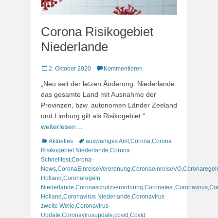
Corona Risikogebiet
Niederlande
Veröffentlicht
2. Oktober 2020
Kommentieren
am
„Neu seit der letzen Änderung: Niederlande:
das gesamte Land mit Ausnahme der
Provinzen, bzw. autonomen Länder Zeeland
und Limburg gilt als Risikogebiet.“
weiterlesen…
Kategorien
Schlagworte
Aktuelles
auswärtiges Amt
,
Corona
,
Corona
Risikogebiet Niederlande
,
Corona
Schnelltest
,
Corona-
News
,
CoronaEinreiseVerordnung
,
CoronaeinreiseVO
,
Coronaregel
Holland
,
Coronaregeln
Niederlande
,
Coronaschutzverordnung
,
Coronatest
,
Coronavirus
,
Co
Holland
,
Coronavirus Niederlande
,
Coronavirus
zweite Welle
,
Coronavirus-
Update
,
Coronavirusupdate
,
covid
,
Covid