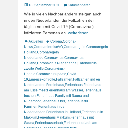
Veröffentlicht
18. September 2020
Kommentieren
am
Wie in vielen Nachbarländern steigen auch
in den Niederlanden die Fallzahlen der
täglich neu mit Covid-19 (Coronavirus)
infizierten Personen an.
weiterlesen…
Kategorien
Schlagworte
Aktuelles
Corona
,
Corona-
News
,
CoronaeinreiseVO
,
Coronaregeln
,
Coronaregeln
Holland
,
Coronaregeln
Niederlande
,
Coronavirus
,
Coronavirus
Holland
,
Coronavirus Niederlande
,
Coronavirus
zweite Welle
,
Coronavirus-
Update
,
Coronavirusupdate
,
Covid
19
,
Einreisekontrolle
,
Fallzahlen
,
Fallzahlen ind en
Niederlanden
,
Fereinhaus
,
Ferienhaus
,
Ferienhaus
am IJsselmeer
,
Ferienhaus am Wasser
,
Ferienhaus
buchen
,
Ferienhaus Family mit Sauna und
Ruderboot
,
Ferienhaus frei
,
Ferienhaus für
Familien
,
Ferienhaus in den
Niederlanden
,
Ferienhaus in Holland
,
Ferienhaus in
Makkum
,
Ferienhaus Makkum
,
Ferienhaus mit
Sauna
,
Ferienhausurlaub
,
Ferienhausurlaub am