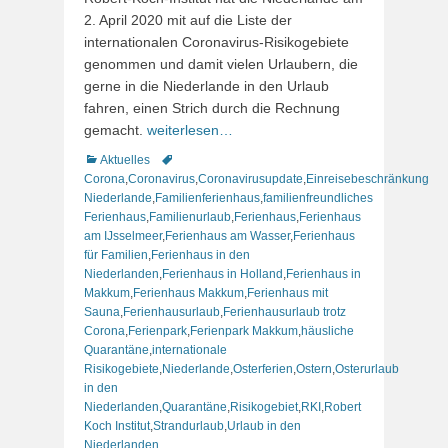
2. April 2020 mit auf die Liste der
internationalen Coronavirus-Risikogebiete
genommen und damit vielen Urlaubern, die
gerne in die Niederlande in den Urlaub
fahren, einen Strich durch die Rechnung
gemacht.
weiterlesen…
Kategorien
Schlagworte
Aktuelles
Corona
,
Coronavirus
,
Coronavirusupdate
,
Einreisebeschränkung
Niederlande
,
Familienferienhaus
,
familienfreundliches
Ferienhaus
,
Familienurlaub
,
Ferienhaus
,
Ferienhaus
am IJsselmeer
,
Ferienhaus am Wasser
,
Ferienhaus
für Familien
,
Ferienhaus in den
Niederlanden
,
Ferienhaus in Holland
,
Ferienhaus in
Makkum
,
Ferienhaus Makkum
,
Ferienhaus mit
Sauna
,
Ferienhausurlaub
,
Ferienhausurlaub trotz
Corona
,
Ferienpark
,
Ferienpark Makkum
,
häusliche
Quarantäne
,
internationale
Risikogebiete
,
Niederlande
,
Osterferien
,
Ostern
,
Osterurlaub
in den
Niederlanden
,
Quarantäne
,
Risikogebiet
,
RKI
,
Robert
Koch Institut
,
Strandurlaub
,
Urlaub in den
Niederlanden