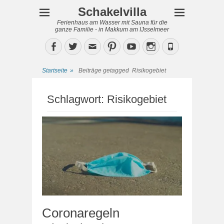
Schakelvilla
Ferienhaus am Wasser mit Sauna für die
ganze Familie - in Makkum am IJsselmeer
Facebook
Twitter
Email
Pinterest
YouTube
Instagram
Phone
Startseite
»
Beiträge getagged
Risikogebiet
Schlagwort:
Risikogebiet
Coronaregeln