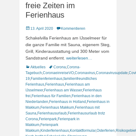
freie Zeiten im
Ferienhaus
Veröffentlicht
13. April 2020
Kommentieren
am
Schakelvilla Ferienhaus am IJsselmeer für
die ganze Familie mit Sauna, eigenem Steg,
Grill, Kinderausstattung und 300 Meter vom
Sandstrand entfernt.
weiterlesen…
Kategorien
Schlagworte
Aktuelles
Corona
,
Corona-
Tagebuch
,
CoronaeinreiseVO
,
Coronavirus
,
Coronavirusupdate
,
Cov
19
,
Familienferienhaus
,
familienfreundliches
Ferienhaus
,
Ferienhaus
,
Ferienhaus am
IJsselmeer
,
Ferienhaus am Wasser
,
Ferienhaus
frei
,
Ferienhaus für Familien
,
Ferienhaus in den
Niederlanden
,
Ferienhaus in Holland
,
Ferienhaus in
Makkum
,
Ferienhaus Makkum
,
Ferienhaus mit
Sauna
,
Ferienhausurlaub
,
Ferienhausurlaub trotz
Corona
,
Ferienpark
,
Ferienpark in
Makkum
,
Ferienpark
Makkum
,
Kinderferienhaus
,
Kontaktformular
,
Osterferien
,
Risikogebie