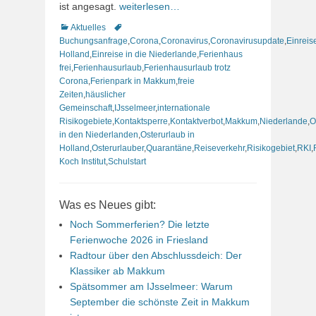
ist angesagt.
weiterlesen…
Kategorien
Schlagworte
Aktuelles
Buchungsanfrage
,
Corona
,
Coronavirus
,
Coronavirusupdate
,
Einreis
Holland
,
Einreise in die Niederlande
,
Ferienhaus
frei
,
Ferienhausurlaub
,
Ferienhausurlaub trotz
Corona
,
Ferienpark in Makkum
,
freie
Zeiten
,
häuslicher
Gemeinschaft
,
IJsselmeer
,
internationale
Risikogebiete
,
Kontaktsperre
,
Kontaktverbot
,
Makkum
,
Niederlande
,
O
in den Niederlanden
,
Osterurlaub in
Holland
,
Osterurlauber
,
Quarantäne
,
Reiseverkehr
,
Risikogebiet
,
RKI
,
Koch Institut
,
Schulstart
Was es Neues gibt:
Noch Sommerferien? Die letzte
Ferienwoche 2026 in Friesland
Radtour über den Abschlussdeich: Der
Klassiker ab Makkum
Spätsommer am IJsselmeer: Warum
September die schönste Zeit in Makkum