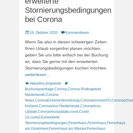
erweiterte
Stornierungsbedingungen
bei Corona
Veröffentlicht
16. Oktober 2020
Kommentieren
am
Wenn Sie also in diesen schwierigen Zeiten
Ihren Urlaub sorgenfrei planen möchten,
geben Sie uns bitte einfach bei der Buchung
an, dass Sie gerne mit den erweiterten
Stornierungsbedingungen buchen möchten.
weiterlesen…
Kategorien
Schlagworte
Aktuelles
,
Angebote
Buchungsanfrage
,
Corona
,
Corona Risikogebiet
Niederlande
,
Corona-
News
,
CoronaEinreiseVerordnung
,
CoronaeinreiseVO
,
Coronaschut
Holland
,
Coronavirus Niederlande
,
Coronavirus-
Update
,
Coronavirusupdate
,
covid
,
Covid
19
,
covid19
,
erweiterte
Stornierungsbedingungen
,
Fereinhaus
,
Ferienhaus
,
Ferienhaus
am IJsselmeer
,
Ferienhaus am Wasser
,
Ferienhaus