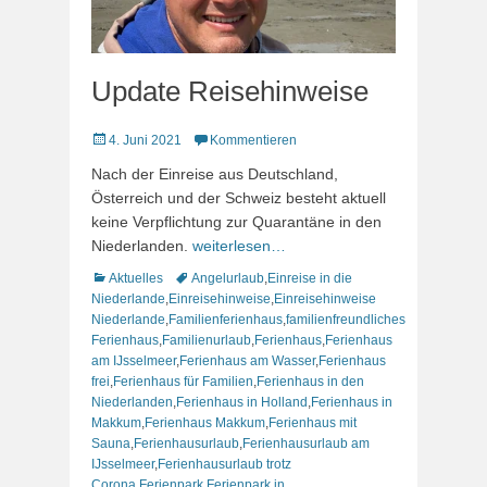
Update Reisehinweise
Veröffentlicht
4. Juni 2021
Kommentieren
am
Nach der Einreise aus Deutschland,
Österreich und der Schweiz besteht aktuell
keine Verpflichtung zur Quarantäne in den
Niederlanden.
weiterlesen…
Kategorien
Schlagworte
Aktuelles
Angelurlaub
,
Einreise in die
Niederlande
,
Einreisehinweise
,
Einreisehinweise
Niederlande
,
Familienferienhaus
,
familienfreundliches
Ferienhaus
,
Familienurlaub
,
Ferienhaus
,
Ferienhaus
am IJsselmeer
,
Ferienhaus am Wasser
,
Ferienhaus
frei
,
Ferienhaus für Familien
,
Ferienhaus in den
Niederlanden
,
Ferienhaus in Holland
,
Ferienhaus in
Makkum
,
Ferienhaus Makkum
,
Ferienhaus mit
Sauna
,
Ferienhausurlaub
,
Ferienhausurlaub am
IJsselmeer
,
Ferienhausurlaub trotz
Corona
,
Ferienpark
,
Ferienpark in