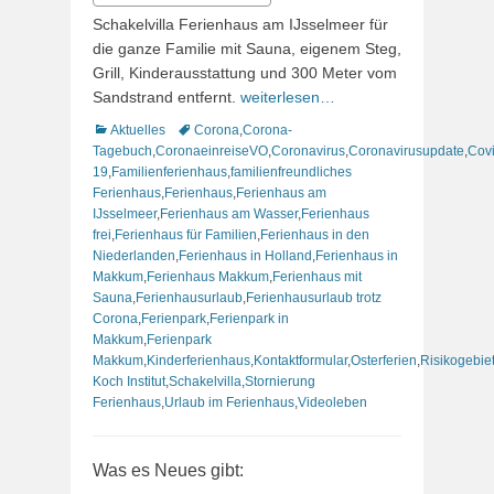
Schakelvilla Ferienhaus am IJsselmeer für
die ganze Familie mit Sauna, eigenem Steg,
Grill, Kinderausstattung und 300 Meter vom
Sandstrand entfernt.
weiterlesen…
Kategorien
Schlagworte
Aktuelles
Corona
,
Corona-
Tagebuch
,
CoronaeinreiseVO
,
Coronavirus
,
Coronavirusupdate
,
Cov
19
,
Familienferienhaus
,
familienfreundliches
Ferienhaus
,
Ferienhaus
,
Ferienhaus am
IJsselmeer
,
Ferienhaus am Wasser
,
Ferienhaus
frei
,
Ferienhaus für Familien
,
Ferienhaus in den
Niederlanden
,
Ferienhaus in Holland
,
Ferienhaus in
Makkum
,
Ferienhaus Makkum
,
Ferienhaus mit
Sauna
,
Ferienhausurlaub
,
Ferienhausurlaub trotz
Corona
,
Ferienpark
,
Ferienpark in
Makkum
,
Ferienpark
Makkum
,
Kinderferienhaus
,
Kontaktformular
,
Osterferien
,
Risikogebie
Koch Institut
,
Schakelvilla
,
Stornierung
Ferienhaus
,
Urlaub im Ferienhaus
,
Videoleben
Was es Neues gibt: