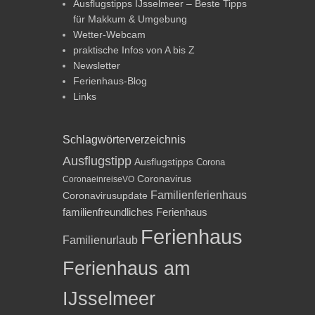
Ausflugstipps IJsselmeer – Beste Tipps
für Makkum & Umgebung
Wetter-Webcam
praktische Infos von A bis Z
Newsletter
Ferienhaus-Blog
Links
Schlagwörterverzeichnis
Ausflugstipp
Ausflugstipps
Corona
Coronavirus
CoronaeinreiseVO
Familienferienhaus
Coronavirusupdate
familienfreundliches Ferienhaus
Ferienhaus
Familienurlaub
Ferienhaus am
IJsselmeer