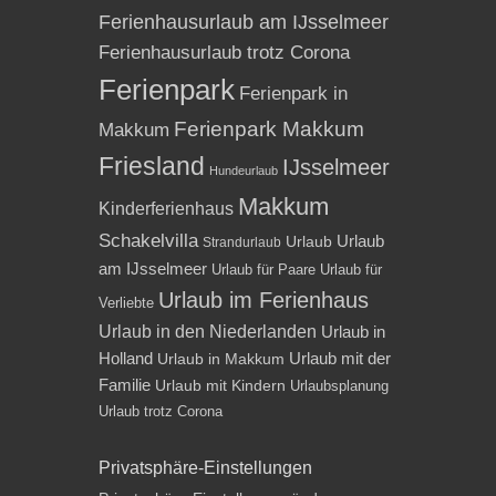
Ferienhausurlaub am IJsselmeer
Ferienhausurlaub trotz Corona
Ferienpark
Ferienpark in
Ferienpark Makkum
Makkum
Friesland
IJsselmeer
Hundeurlaub
Makkum
Kinderferienhaus
Schakelvilla
Urlaub
Urlaub
Strandurlaub
am IJsselmeer
Urlaub für Paare
Urlaub für
Urlaub im Ferienhaus
Verliebte
Urlaub in den Niederlanden
Urlaub in
Holland
Urlaub mit der
Urlaub in Makkum
Familie
Urlaub mit Kindern
Urlaubsplanung
Urlaub trotz Corona
Privatsphäre-Einstellungen