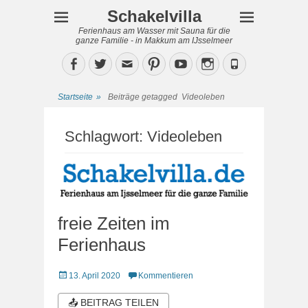
Schakelvilla
Ferienhaus am Wasser mit Sauna für die
ganze Familie - in Makkum am IJsselmeer
Facebook
Twitter
Email
Pinterest
YouTube
Instagram
Phone
Startseite
»
Beiträge getagged
Videoleben
Schlagwort:
Videoleben
freie Zeiten im
Ferienhaus
Veröffentlicht
13. April 2020
Kommentieren
am
📤 BEITRAG TEILEN