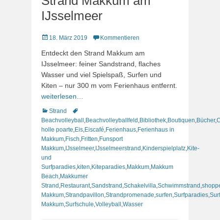
Strand Makkum am
IJsselmeer
Veröffentlicht
18. März 2019
Kommentieren
am
Entdeckt den Strand Makkum am
IJsselmeer: feiner Sandstrand, flaches
Wasser und viel Spielspaß, Surfen und
Kiten – nur 300 m vom Ferienhaus entfernt.
weiterlesen…
Kategorien
Schlagworte
Strand
Beachvolleyball
,
Beachvolleyballfeld
,
Bibliothek
,
Boutiquen
,
Bücher
,
C
holle poarte
,
Eis
,
Eiscafé
,
Ferienhaus
,
Ferienhaus in
Makkum
,
Fisch
,
Fritten
,
Funsport
Makkum
,
IJsselmeer
,
IJsselmeerstrand
,
Kinderspielplatz
,
Kite-
und
Surfparadies
,
kiten
,
Kiteparadies
,
Makkum
,
Makkum
Beach
,
Makkumer
Strand
,
Restaurant
,
Sandstrand
,
Schakelvilla
,
Schwimmstrand
,
shopp
Makkum
,
Strandpavillon
,
Strandpromenade
,
surfen
,
Surfparadies
,
Sur
Makkum
,
Surfschule
,
Volleyball
,
Wasser