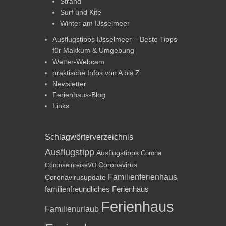
Strand
Surf und Kite
Winter am IJsselmeer
Ausflugstipps IJsselmeer – Beste Tipps
für Makkum & Umgebung
Wetter-Webcam
praktische Infos von A bis Z
Newsletter
Ferienhaus-Blog
Links
Schlagwörterverzeichnis
Ausflugstipp
Ausflugstipps
Corona
Coronavirus
CoronaeinreiseVO
Familienferienhaus
Coronavirusupdate
familienfreundliches Ferienhaus
Ferienhaus
Familienurlaub