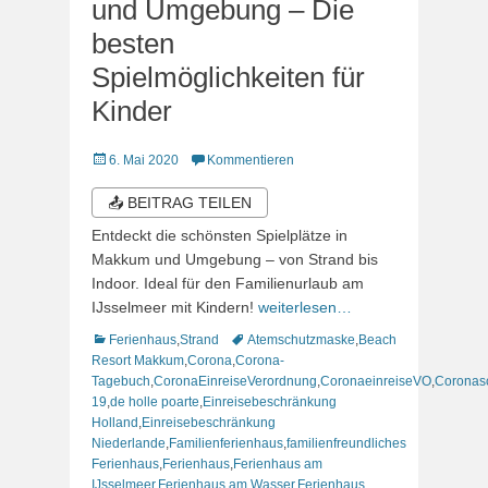
und Umgebung – Die
besten
Spielmöglichkeiten für
Kinder
Veröffentlicht
6. Mai 2020
Kommentieren
am
📤 BEITRAG TEILEN
Entdeckt die schönsten Spielplätze in
Makkum und Umgebung – von Strand bis
Indoor. Ideal für den Familienurlaub am
IJsselmeer mit Kindern!
weiterlesen…
Kategorien
Schlagworte
Ferienhaus
,
Strand
Atemschutzmaske
,
Beach
Resort Makkum
,
Corona
,
Corona-
Tagebuch
,
CoronaEinreiseVerordnung
,
CoronaeinreiseVO
,
Coronas
19
,
de holle poarte
,
Einreisebeschränkung
Holland
,
Einreisebeschränkung
Niederlande
,
Familienferienhaus
,
familienfreundliches
Ferienhaus
,
Ferienhaus
,
Ferienhaus am
IJsselmeer
,
Ferienhaus am Wasser
,
Ferienhaus