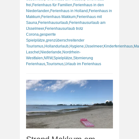
frei
,
Ferienhaus für Familien
,
Ferienhaus in den
Niederlanden
,
Ferienhaus in Holland
,
Ferienhaus in
Makkum
,
Ferienhaus Makkum
,
Ferienhaus mit
Sauna
,
Ferienhausurlaub
,
Ferienhausurlaub am
IJsselmeer
,
Ferienhausurlaub trotz
Corona
,
gesperrte
Spielplätze
,
grenzüberschreitender
Tourismus
,
Hollandurlaub
,
Hygiene
,
IJsselmeer
,
Kinderferienhaus
,
Ma
Laschet
,
Niederlande
,
Nordrhein-
Westfalen
,
NRW
,
Spielplätze
,
Stornierung
Ferienhaus
,
Tourismus
,
Urlaub im Ferienhaus