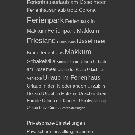
Ferienhausurlaub am IJsselmeer
Ferienhausurlaub trotz Corona
Ferienpark
Ferienpark in
Ferienpark Makkum
Makkum
Friesland
IJsselmeer
Hundeurlaub
Makkum
Kinderferienhaus
Schakelvilla
Urlaub
Urlaub
Strandurlaub
am IJsselmeer
Urlaub für Paare
Urlaub für
Urlaub im Ferienhaus
Verliebte
Urlaub in den Niederlanden
Urlaub in
Holland
Urlaub mit der
Urlaub in Makkum
Familie
Urlaub mit Kindern
Urlaubsplanung
Urlaub trotz Corona
Veranstaltungen
Privatsphäre-Einstellungen
Privatsphäre-Einstellungen ändern