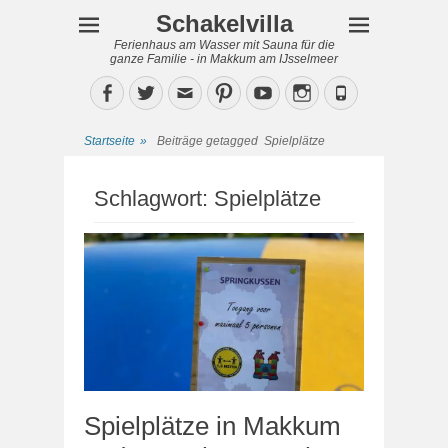
Schakelvilla
Ferienhaus am Wasser mit Sauna für die
ganze Familie - in Makkum am IJsselmeer
Facebook
Twitter
Email
Pinterest
YouTube
Instagram
Phone
Startseite
»
Beiträge getagged
Spielplätze
Schlagwort:
Spielplätze
Spielplätze in Makkum