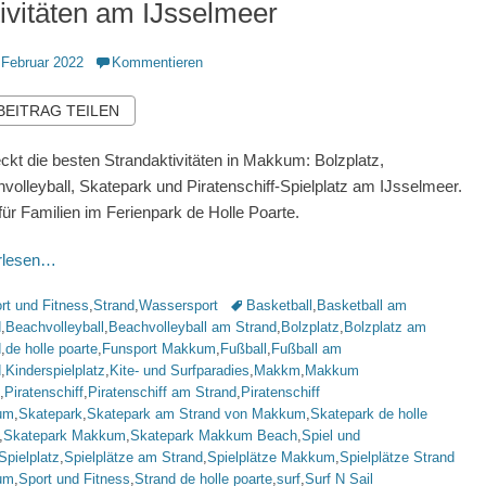
ivitäten am IJsselmeer
ntlicht
 Februar 2022
Kommentieren
 BEITRAG TEILEN
ckt die besten Strandaktivitäten in Makkum: Bolzplatz,
volleyball, Skatepark und Piratenschiff-Spielplatz am IJsselmeer.
 für Familien im Ferienpark de Holle Poarte.
erlesen…
rien
Schlagworte
rt und Fitness
,
Strand
,
Wassersport
Basketball
,
Basketball am
d
,
Beachvolleyball
,
Beachvolleyball am Strand
,
Bolzplatz
,
Bolzplatz am
d
,
de holle poarte
,
Funsport Makkum
,
Fußball
,
Fußball am
d
,
Kinderspielplatz
,
Kite- und Surfparadies
,
Makkm
,
Makkum
,
Piratenschiff
,
Piratenschiff am Strand
,
Piratenschiff
um
,
Skatepark
,
Skatepark am Strand von Makkum
,
Skatepark de holle
,
Skatepark Makkum
,
Skatepark Makkum Beach
,
Spiel und
Spielplatz
,
Spielplätze am Strand
,
Spielplätze Makkum
,
Spielplätze Strand
um
,
Sport und Fitness
,
Strand de holle poarte
,
surf
,
Surf N Sail