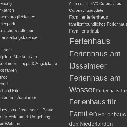
ebung
Coronavirus
CoronaeinreiseVO
nkaufen
Coronavirusupdate
sensmöglichkeiten
Familienferienhaus
rienpark
familienfreundliches Ferienhau
iesische Städtetour
Familienurlaub
ranstaltungskalender
Ferienhaus
elmeer
Ferienhaus am
geln in Makkum am
sselmeer – Tipps & Angelplätze
IJsselmeer
ot fahren
Ferienhaus am
unde
rand
Wasser
rf und Kite
Ferienhaus fre
nter am IJsselmeer
Ferienhaus für
lugstipps IJsselmeer – Beste
Familien
Ferienhaus 
s für Makkum & Umgebung
den Niederlanden
ter-Webcam