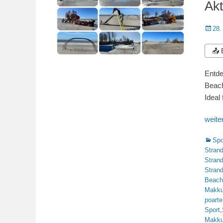
Akt
Veröffe
28.
am
📤
Entde
Beach
Ideal
weit
Katego
Spo
Stran
Stran
Stran
Beach
Makk
poarte
Sport
,
Makk