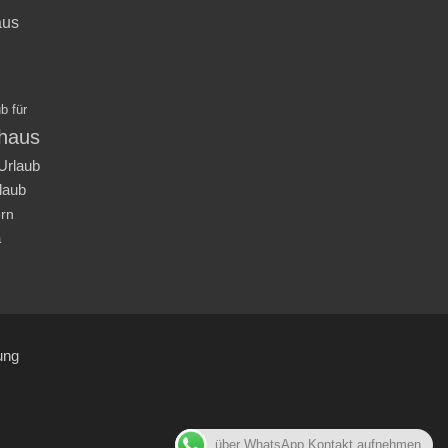
aus
b für
nhaus
Urlaub
laub
ern
a
ung
über WhatsApp Kontakt aufnehmen