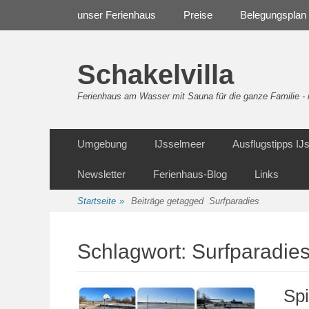
Weiter
Navigation
unser Ferienhaus
Preise
Belegungsplan
zum
Inhalt
Schakelvilla
Ferienhaus am Wasser mit Sauna für die ganze Familie 
Weiter
Sekundäre Navigation
Umgebung
IJsselmeer
Ausflugstipps I
zum
Inhalt
Newsletter
Ferienhaus-Blog
Links
Startseite
»
Beiträge getagged
Surfparadies
Schlagwort:
Surfparadie
Sp