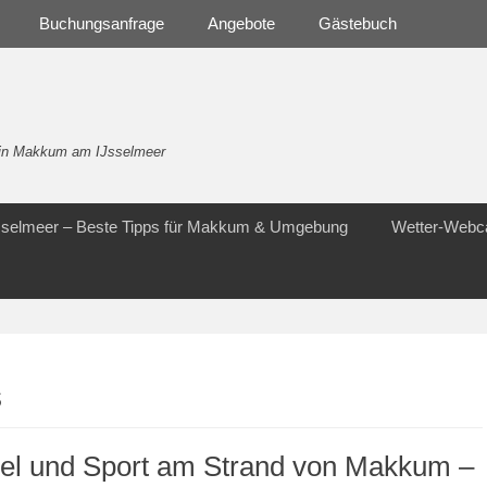
Buchungsanfrage
Angebote
Gästebuch
- in Makkum am IJsselmeer
Jsselmeer – Beste Tipps für Makkum & Umgebung
Wetter-Web
s
iel und Sport am Strand von Makkum –