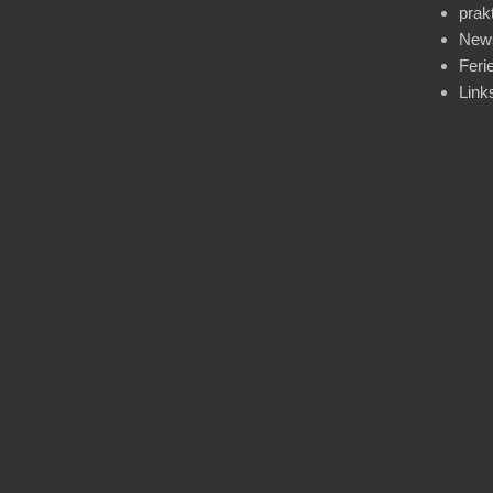
prak
News
Feri
Link