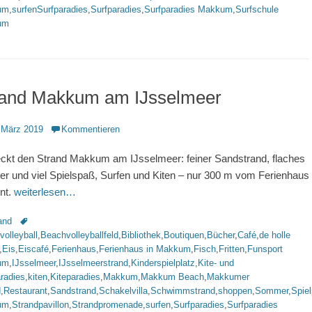
um
,
surfenSurfparadies
,
Surfparadies
,
Surfparadies Makkum
,
Surfschule
um
rand Makkum am IJsselmeer
ntlicht
 März 2019
Kommentieren
ckt den Strand Makkum am IJsselmeer: feiner Sandstrand, flaches
r und viel Spielspaß, Surfen und Kiten – nur 300 m vom Ferienhaus
rnt.
weiterlesen…
rien
Schlagworte
and
olleyball
,
Beachvolleyballfeld
,
Bibliothek
,
Boutiquen
,
Bücher
,
Café
,
de holle
,
Eis
,
Eiscafé
,
Ferienhaus
,
Ferienhaus in Makkum
,
Fisch
,
Fritten
,
Funsport
um
,
IJsselmeer
,
IJsselmeerstrand
,
Kinderspielplatz
,
Kite- und
radies
,
kiten
,
Kiteparadies
,
Makkum
,
Makkum Beach
,
Makkumer
d
,
Restaurant
,
Sandstrand
,
Schakelvilla
,
Schwimmstrand
,
shoppen
,
Sommer
,
Spiel
um
,
Strandpavillon
,
Strandpromenade
,
surfen
,
Surfparadies
,
Surfparadies