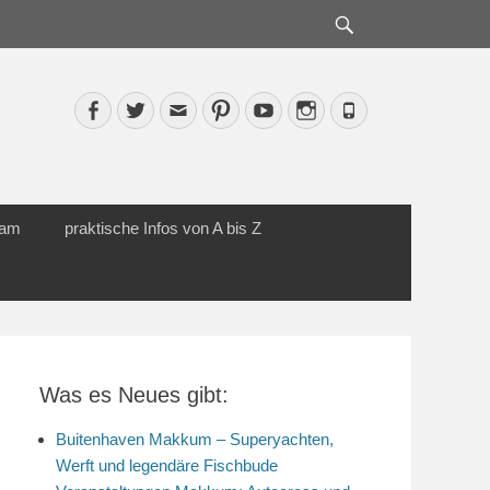
Suche
Facebook
Twitter
Email
Pinterest
YouTube
Instagram
Phone
cam
praktische Infos von A bis Z
Was es Neues gibt:
Buitenhaven Makkum – Superyachten,
Werft und legendäre Fischbude