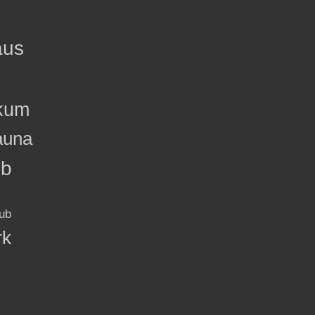
aus
kum
auna
ub
ub
rk