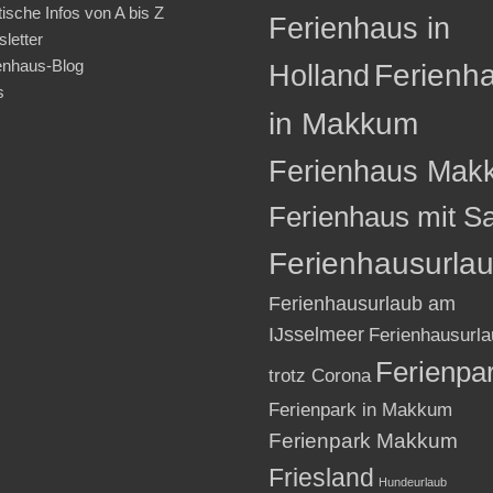
tische Infos von A bis Z
Ferienhaus in
letter
enhaus-Blog
Holland
Ferienh
s
in Makkum
Ferienhaus Mak
Ferienhaus mit S
Ferienhausurla
Ferienhausurlaub am
IJsselmeer
Ferienhausurla
Ferienpa
trotz Corona
Ferienpark in Makkum
Ferienpark Makkum
Friesland
Hundeurlaub