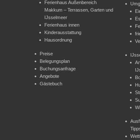
Ferienhaus Außenbereich
Umg
Makkum – Terrassen, Garten und
Ei
IJsselmeer
Es
Ferienhaus innen
Fe
Kinderausstattung
fr
Hausordnung
Ve
Preise
IJss
Belegungsplan
An
Buchungsanfrage
IJ
Angebote
Bo
Gästebuch
H
St
Su
Wi
Ausf
Tipp
Wet