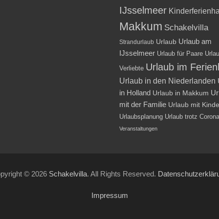
IJsselmeer
Kinderferienh
Makkum
Schakelvilla
Urlaub am
Urlaub
Strandurlaub
IJsselmeer
Urlaub für Paare
Urlau
Urlaub im Ferie
Verliebte
Urlaub in den Niederlanden
in Holland
Ur
Urlaub in Makkum
mit der Familie
Urlaub mit Kind
Urlaubsplanung
Urlaub trotz Coron
Veranstaltungen
pyright © 2026
Schakelvilla
. All Rights Reserved.
Datenschutzerklär
Impressum