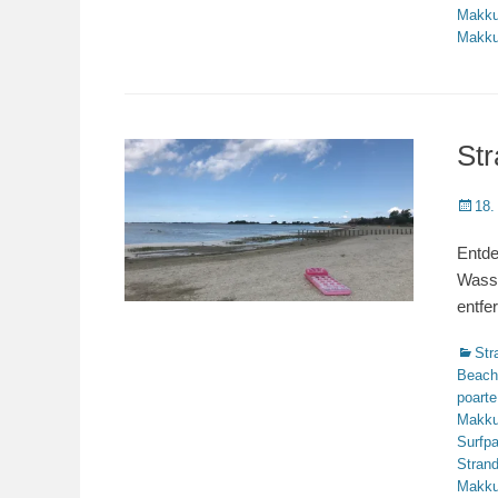
Makk
Makk
St
Veröffe
18.
am
Entde
Wasse
entfe
Katego
Str
Beachv
poarte
Makk
Surfpa
Stran
Makk