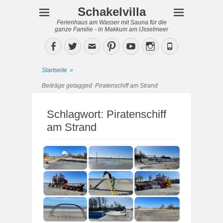
Schakelvilla
Ferienhaus am Wasser mit Sauna für die
ganze Familie - in Makkum am IJsselmeer
Facebook
Twitter
Email
Pinterest
YouTube
Instagram
Phone
Startseite
»
Beiträge getagged
Piratenschiff am Strand
Schlagwort:
Piratenschiff
am Strand