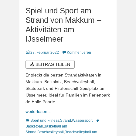
Spiel und Sport am
Strand von Makkum –
Aktivitäten am
IJsselmeer
Veröffentlicht
28. Februar 2022
Kommentieren
am
📤 BEITRAG TEILEN
Entdeckt die besten Strandaktivitäten in
Makkum: Bolzplatz, Beachvolleyball,
Skatepark und Piratenschiff-Spielplatz am
IJsselmeer. Ideal für Familien im Ferienpark
de Holle Poarte.
weiterlesen…
Kategorien
Schlagworte
Sport und Fitness
,
Strand
,
Wassersport
Basketball
,
Basketball am
Strand
,
Beachvolleyball
,
Beachvolleyball am