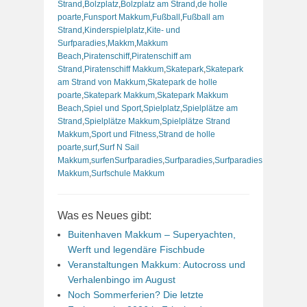
Strand
,
Bolzplatz
,
Bolzplatz am Strand
,
de holle
poarte
,
Funsport Makkum
,
Fußball
,
Fußball am
Strand
,
Kinderspielplatz
,
Kite- und
Surfparadies
,
Makkm
,
Makkum
Beach
,
Piratenschiff
,
Piratenschiff am
Strand
,
Piratenschiff Makkum
,
Skatepark
,
Skatepark
am Strand von Makkum
,
Skatepark de holle
poarte
,
Skatepark Makkum
,
Skatepark Makkum
Beach
,
Spiel und Sport
,
Spielplatz
,
Spielplätze am
Strand
,
Spielplätze Makkum
,
Spielplätze Strand
Makkum
,
Sport und Fitness
,
Strand de holle
poarte
,
surf
,
Surf N Sail
Makkum
,
surfenSurfparadies
,
Surfparadies
,
Surfparadies
Makkum
,
Surfschule Makkum
Was es Neues gibt:
Buitenhaven Makkum – Superyachten,
Werft und legendäre Fischbude
Veranstaltungen Makkum: Autocross und
Verhalenbingo im August
Noch Sommerferien? Die letzte