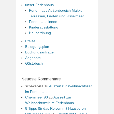
unser Ferienhaus
Ferienhaus Außenbereich Makkum –
Terrassen, Garten und IJsselmeer
Ferienhaus innen
Kinderausstattung
Hausordnung
Preise
Belegungsplan
Buchungsanfrage
Angebote
Gästebuch
Neueste Kommentare
schakelvilla
zu
Auszeit zur Weihnachtszeit
im Ferienhaus
Cheminee_90
zu
Auszeit zur
Weihnachtszeit im Ferienhaus
8 Tipps für das Reisen mit Haustieren –
UrlaubstippGuru
zu
Urlaub mit Hund in