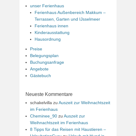
unser Ferienhaus
Ferienhaus Außenbereich Makkum –
Terrassen, Garten und IJsselmeer
Ferienhaus innen
Kinderausstattung
Hausordnung
Preise
Belegungsplan
Buchungsanfrage
Angebote
Gästebuch
Neueste Kommentare
schakelvilla
zu
Auszeit zur Weihnachtszeit
im Ferienhaus
Cheminee_90
zu
Auszeit zur
Weihnachtszeit im Ferienhaus
8 Tipps für das Reisen mit Haustieren –
UrlaubstippGuru
zu
Urlaub mit Hund in