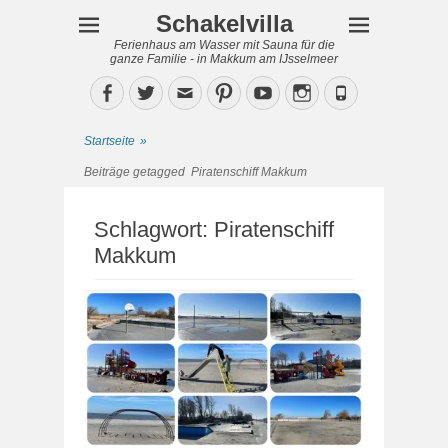
Schakelvilla
Ferienhaus am Wasser mit Sauna für die
ganze Familie - in Makkum am IJsselmeer
Facebook
Twitter
Email
Pinterest
YouTube
Instagram
Phone
Startseite
»
Beiträge getagged
Piratenschiff Makkum
Schlagwort:
Piratenschiff
Makkum