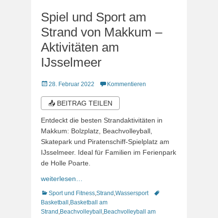
Spiel und Sport am
Strand von Makkum –
Aktivitäten am
IJsselmeer
Veröffentlicht
28. Februar 2022
Kommentieren
am
📤 BEITRAG TEILEN
Entdeckt die besten Strandaktivitäten in
Makkum: Bolzplatz, Beachvolleyball,
Skatepark und Piratenschiff-Spielplatz am
IJsselmeer. Ideal für Familien im Ferienpark
de Holle Poarte.
weiterlesen…
Kategorien
Schlagworte
Sport und Fitness
,
Strand
,
Wassersport
Basketball
,
Basketball am
Strand
,
Beachvolleyball
,
Beachvolleyball am