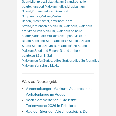
Strand
,
Bolzplatz
,
Bolzplatz am Strand
,
de holle
poarte
,
Funsport Makkum
,
Fußball
,
Fußball am
Strand
,
Kinderspielplatz
,
Kite- und
Surfparadies
,
Makkm
,
Makkum
Beach
,
Piratenschiff
,
Piratenschiff am
Strand
,
Piratenschiff Makkum
,
Skatepark
,
Skatepark
am Strand von Makkum
,
Skatepark de holle
poarte
,
Skatepark Makkum
,
Skatepark Makkum
Beach
,
Spiel und Sport
,
Spielplatz
,
Spielplätze am
Strand
,
Spielplätze Makkum
,
Spielplätze Strand
Makkum
,
Sport und Fitness
,
Strand de holle
poarte
,
surf
,
Surf N Sail
Makkum
,
surfenSurfparadies
,
Surfparadies
,
Surfparadies
Makkum
,
Surfschule Makkum
Was es Neues gibt:
Veranstaltungen Makkum: Autocross und
Verhalenbingo im August
Noch Sommerferien? Die letzte
Ferienwoche 2026 in Friesland
Radtour über den Abschlussdeich: Der