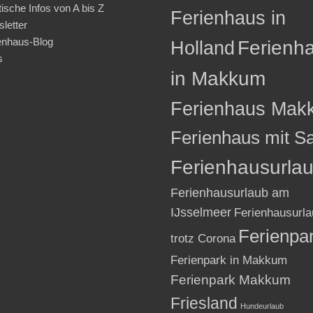
tische Infos von A bis Z
Ferienhaus in
letter
enhaus-Blog
Holland
Ferienh
s
in Makkum
Ferienhaus Mak
Ferienhaus mit S
Ferienhausurla
Ferienhausurlaub am
IJsselmeer
Ferienhausurla
Ferienpa
trotz Corona
Ferienpark in Makkum
Ferienpark Makkum
Friesland
Hundeurlaub