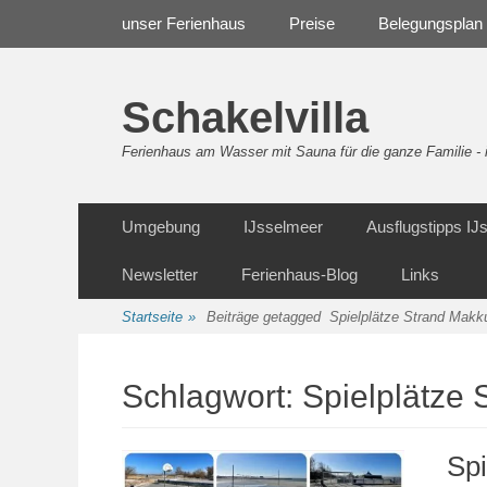
Weiter
Navigation
unser Ferienhaus
Preise
Belegungsplan
zum
Inhalt
Schakelvilla
Ferienhaus am Wasser mit Sauna für die ganze Familie 
Weiter
Sekundäre Navigation
Umgebung
IJsselmeer
Ausflugstipps I
zum
Inhalt
Newsletter
Ferienhaus-Blog
Links
Startseite
»
Beiträge getagged
Spielplätze Strand Mak
Schlagwort:
Spielplätze
Sp