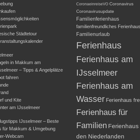
ebung
Coronavirus
CoronaeinreiseVO
nkaufen
Coronavirusupdate
sensmöglichkeiten
Familienferienhaus
rienpark
familienfreundliches Ferienhau
iesische Städtetour
Familienurlaub
ranstaltungskalender
Ferienhaus
elmeer
Ferienhaus am
geln in Makkum am
sselmeer – Tipps & Angelplätze
IJsselmeer
ot fahren
Ferienhaus am
unde
rand
Wasser
rf und Kite
Ferienhaus fre
nter am IJsselmeer
Ferienhaus für
lugstipps IJsselmeer – Beste
Familien
Ferienhaus 
s für Makkum & Umgebung
den Niederlanden
ter-Webcam