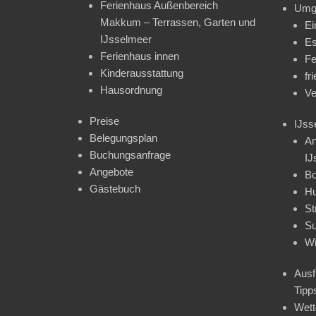
Ferienhaus Außenbereich
Umg
Makkum – Terrassen, Garten und
Ei
IJsselmeer
Es
Ferienhaus innen
Fe
Kinderausstattung
fr
Hausordnung
Ve
Preise
IJss
Belegungsplan
An
Buchungsanfrage
IJ
Angebote
Bo
Gästebuch
H
St
Su
Wi
Ausf
Tipp
Wet