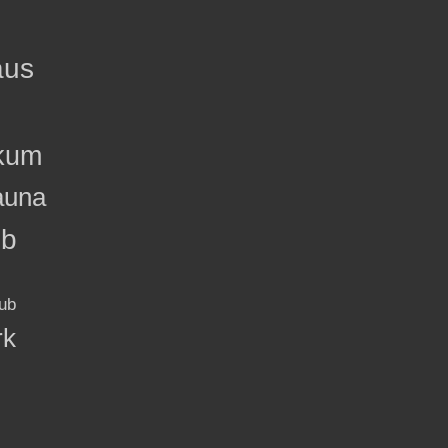
aus
kum
auna
ub
ub
rk