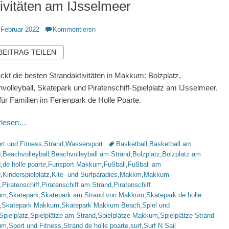
ivitäten am IJsselmeer
ntlicht
 Februar 2022
Kommentieren
 BEITRAG TEILEN
ckt die besten Strandaktivitäten in Makkum: Bolzplatz,
volleyball, Skatepark und Piratenschiff-Spielplatz am IJsselmeer.
 für Familien im Ferienpark de Holle Poarte.
erlesen…
rien
Schlagworte
rt und Fitness
,
Strand
,
Wassersport
Basketball
,
Basketball am
d
,
Beachvolleyball
,
Beachvolleyball am Strand
,
Bolzplatz
,
Bolzplatz am
d
,
de holle poarte
,
Funsport Makkum
,
Fußball
,
Fußball am
d
,
Kinderspielplatz
,
Kite- und Surfparadies
,
Makkm
,
Makkum
,
Piratenschiff
,
Piratenschiff am Strand
,
Piratenschiff
um
,
Skatepark
,
Skatepark am Strand von Makkum
,
Skatepark de holle
,
Skatepark Makkum
,
Skatepark Makkum Beach
,
Spiel und
Spielplatz
,
Spielplätze am Strand
,
Spielplätze Makkum
,
Spielplätze Strand
um
,
Sport und Fitness
,
Strand de holle poarte
,
surf
,
Surf N Sail