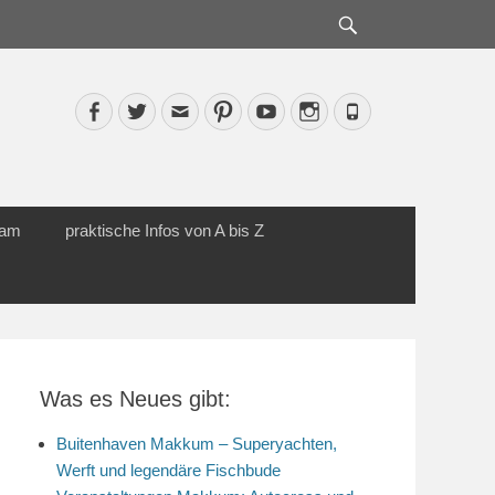
Suche
Facebook
Twitter
Email
Pinterest
YouTube
Instagram
Phone
cam
praktische Infos von A bis Z
Was es Neues gibt:
Buitenhaven Makkum – Superyachten,
Werft und legendäre Fischbude