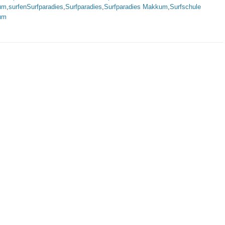
um
,
surfenSurfparadies
,
Surfparadies
,
Surfparadies Makkum
,
Surfschule
um