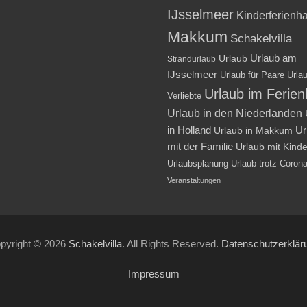
IJsselmeer
Kinderferienh
Makkum
Schakelvilla
Urlaub am
Urlaub
Strandurlaub
IJsselmeer
Urlaub für Paare
Urlau
Urlaub im Ferie
Verliebte
Urlaub in den Niederlanden
in Holland
Ur
Urlaub in Makkum
mit der Familie
Urlaub mit Kind
Urlaubsplanung
Urlaub trotz Coron
Veranstaltungen
pyright © 2026
Schakelvilla
. All Rights Reserved.
Datenschutzerklär
Impressum