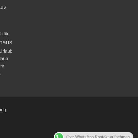
aus
b für
nhaus
Urlaub
laub
ern
a
ung
über WhatsApp Kontakt aufnehmen