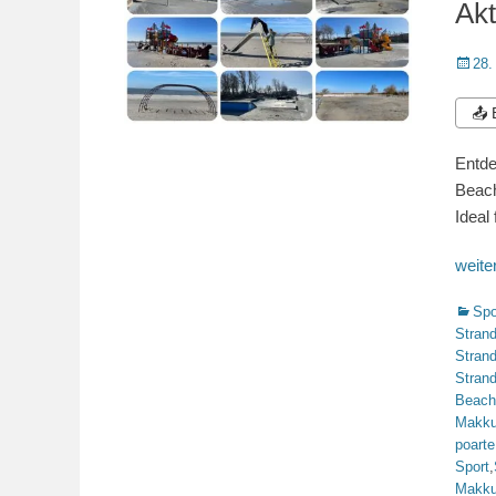
Akt
Veröffe
28.
am
📤
Entde
Beach
Ideal
weit
Katego
Spo
Stran
Stran
Stran
Beach
Makk
poarte
Sport
,
Makk