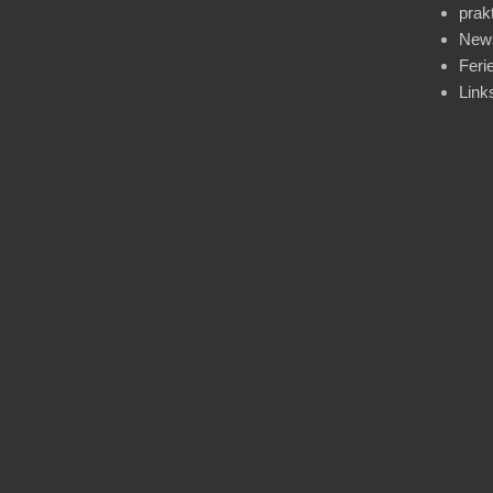
prak
News
Feri
Link