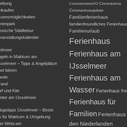
ebung
Coronavirus
CoronaeinreiseVO
nkaufen
Coronavirusupdate
sensmöglichkeiten
Familienferienhaus
rienpark
familienfreundliches Ferienhau
iesische Städtetour
Familienurlaub
ranstaltungskalender
Ferienhaus
elmeer
Ferienhaus am
geln in Makkum am
sselmeer – Tipps & Angelplätze
IJsselmeer
ot fahren
Ferienhaus am
unde
rand
Wasser
rf und Kite
Ferienhaus fre
nter am IJsselmeer
Ferienhaus für
lugstipps IJsselmeer – Beste
Familien
Ferienhaus 
s für Makkum & Umgebung
den Niederlanden
ter-Webcam