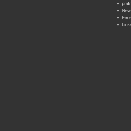
prak
News
Feri
Link