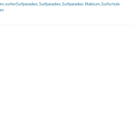
um
,
surfenSurfparadies
,
Surfparadies
,
Surfparadies Makkum
,
Surfschule
um