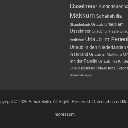
IJsselmeer
Kinderferienh
Makkum
Schakelvilla
Urlaub am
Urlaub
Strandurlaub
IJsselmeer
Urlaub für Paare
Urlau
Urlaub im Ferie
Verliebte
Urlaub in den Niederlanden
in Holland
Ur
Urlaub in Makkum
mit der Familie
Urlaub mit Kind
Urlaubsplanung
Urlaub trotz Coron
Veranstaltungen
pyright © 2026
Schakelvilla
. All Rights Reserved.
Datenschutzerklär
Impressum