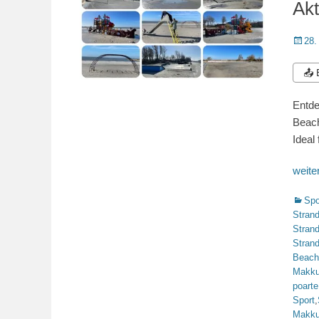
Akt
Veröffe
28.
am
📤
Entde
Beach
Ideal
weit
Katego
Spo
Stran
Stran
Stran
Beach
Makk
poarte
Sport
,
Makk