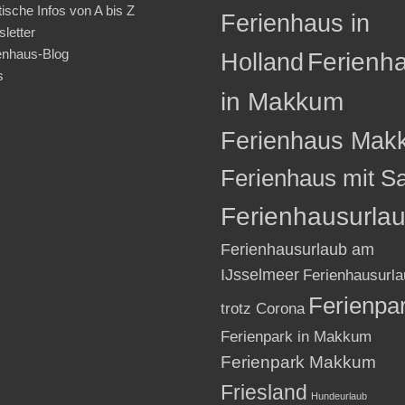
tische Infos von A bis Z
Ferienhaus in
letter
enhaus-Blog
Holland
Ferienh
s
in Makkum
Ferienhaus Mak
Ferienhaus mit S
Ferienhausurla
Ferienhausurlaub am
IJsselmeer
Ferienhausurla
Ferienpa
trotz Corona
Ferienpark in Makkum
Ferienpark Makkum
Friesland
Hundeurlaub