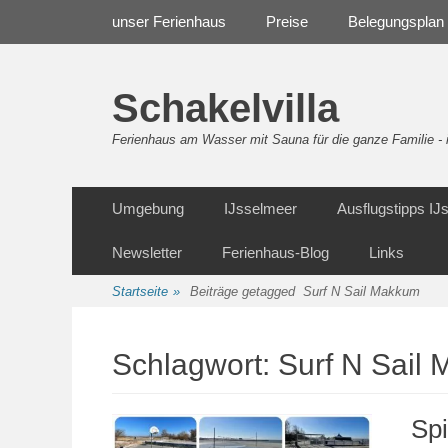
Weiter
Navigation
unser Ferienhaus
Preise
Belegungsplan
zum
Inhalt
Schakelvilla
Ferienhaus am Wasser mit Sauna für die ganze Familie 
Weiter
Sekundäre Navigation
Umgebung
IJsselmeer
Ausflugstipps I
zum
Inhalt
Newsletter
Ferienhaus-Blog
Links
Startseite
»
Beiträge getagged
Surf N Sail Makkum
Schlagwort:
Surf N Sail
Sp