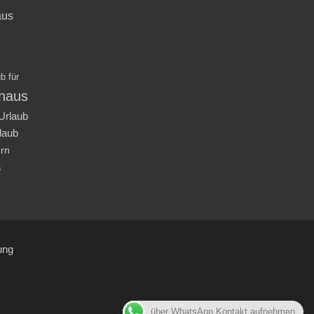
aus
b für
nhaus
Urlaub
laub
ern
a
ung
über WhatsApp Kontakt aufnehmen