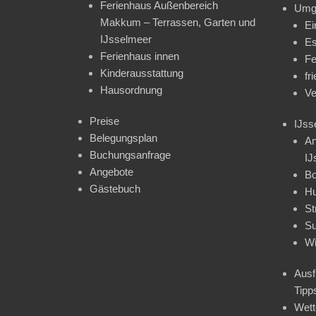
Ferienhaus Außenbereich
Umg
Makkum – Terrassen, Garten und
Ei
IJsselmeer
Es
Ferienhaus innen
Fe
Kinderausstattung
fr
Hausordnung
Ve
Preise
IJss
Belegungsplan
An
Buchungsanfrage
IJ
Angebote
Bo
Gästebuch
H
St
Su
Wi
Ausf
Tipp
Wet