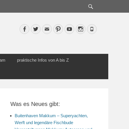
Suche
Facebook
Twitter
Email
Pinterest
YouTube
Instagram
Phone
cam
praktische Infos von A bis Z
Was es Neues gibt:
Buitenhaven Makkum – Superyachten,
Werft und legendäre Fischbude