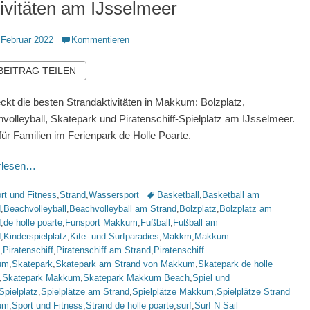
ivitäten am IJsselmeer
ntlicht
 Februar 2022
Kommentieren
 BEITRAG TEILEN
ckt die besten Strandaktivitäten in Makkum: Bolzplatz,
volleyball, Skatepark und Piratenschiff-Spielplatz am IJsselmeer.
 für Familien im Ferienpark de Holle Poarte.
erlesen…
rien
Schlagworte
rt und Fitness
,
Strand
,
Wassersport
Basketball
,
Basketball am
d
,
Beachvolleyball
,
Beachvolleyball am Strand
,
Bolzplatz
,
Bolzplatz am
d
,
de holle poarte
,
Funsport Makkum
,
Fußball
,
Fußball am
d
,
Kinderspielplatz
,
Kite- und Surfparadies
,
Makkm
,
Makkum
,
Piratenschiff
,
Piratenschiff am Strand
,
Piratenschiff
um
,
Skatepark
,
Skatepark am Strand von Makkum
,
Skatepark de holle
,
Skatepark Makkum
,
Skatepark Makkum Beach
,
Spiel und
Spielplatz
,
Spielplätze am Strand
,
Spielplätze Makkum
,
Spielplätze Strand
um
,
Sport und Fitness
,
Strand de holle poarte
,
surf
,
Surf N Sail