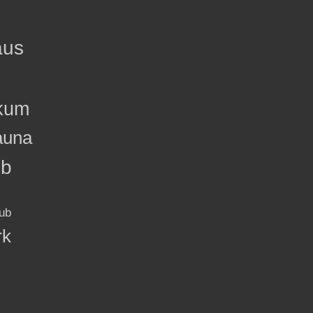
aus
kum
auna
ub
ub
rk