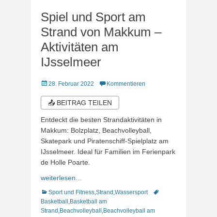
Spiel und Sport am
Strand von Makkum –
Aktivitäten am
IJsselmeer
Veröffentlicht
28. Februar 2022
Kommentieren
am
📤 BEITRAG TEILEN
Entdeckt die besten Strandaktivitäten in
Makkum: Bolzplatz, Beachvolleyball,
Skatepark und Piratenschiff-Spielplatz am
IJsselmeer. Ideal für Familien im Ferienpark
de Holle Poarte.
weiterlesen…
Kategorien
Schlagworte
Sport und Fitness
,
Strand
,
Wassersport
Basketball
,
Basketball am
Strand
,
Beachvolleyball
,
Beachvolleyball am