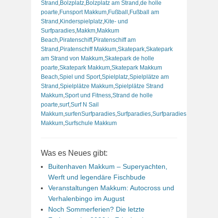
Strand
,
Bolzplatz
,
Bolzplatz am Strand
,
de holle
poarte
,
Funsport Makkum
,
Fußball
,
Fußball am
Strand
,
Kinderspielplatz
,
Kite- und
Surfparadies
,
Makkm
,
Makkum
Beach
,
Piratenschiff
,
Piratenschiff am
Strand
,
Piratenschiff Makkum
,
Skatepark
,
Skatepark
am Strand von Makkum
,
Skatepark de holle
poarte
,
Skatepark Makkum
,
Skatepark Makkum
Beach
,
Spiel und Sport
,
Spielplatz
,
Spielplätze am
Strand
,
Spielplätze Makkum
,
Spielplätze Strand
Makkum
,
Sport und Fitness
,
Strand de holle
poarte
,
surf
,
Surf N Sail
Makkum
,
surfenSurfparadies
,
Surfparadies
,
Surfparadies
Makkum
,
Surfschule Makkum
Was es Neues gibt:
Buitenhaven Makkum – Superyachten,
Werft und legendäre Fischbude
Veranstaltungen Makkum: Autocross und
Verhalenbingo im August
Noch Sommerferien? Die letzte