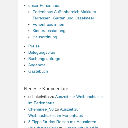
unser Ferienhaus
Ferienhaus Außenbereich Makkum –
Terrassen, Garten und IJsselmeer
Ferienhaus innen
Kinderausstattung
Hausordnung
Preise
Belegungsplan
Buchungsanfrage
Angebote
Gästebuch
Neueste Kommentare
schakelvilla
zu
Auszeit zur Weihnachtszeit
im Ferienhaus
Cheminee_90
zu
Auszeit zur
Weihnachtszeit im Ferienhaus
8 Tipps für das Reisen mit Haustieren –
UrlaubstippGuru
zu
Urlaub mit Hund in