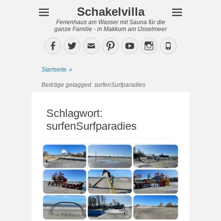
Schakelvilla
Ferienhaus am Wasser mit Sauna für die
ganze Familie - in Makkum am IJsselmeer
Facebook
Twitter
Email
Pinterest
YouTube
Instagram
Phone
Startseite
»
Beiträge getagged
surfenSurfparadies
Schlagwort:
surfenSurfparadies