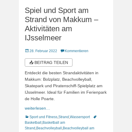
Spiel und Sport am
Strand von Makkum –
Aktivitäten am
IJsselmeer
Veröffentlicht
28. Februar 2022
Kommentieren
am
📤 BEITRAG TEILEN
Entdeckt die besten Strandaktivitäten in
Makkum: Bolzplatz, Beachvolleyball,
Skatepark und Piratenschiff-Spielplatz am
IJsselmeer. Ideal für Familien im Ferienpark
de Holle Poarte.
weiterlesen…
Kategorien
Schlagworte
Sport und Fitness
,
Strand
,
Wassersport
Basketball
,
Basketball am
Strand
,
Beachvolleyball
,
Beachvolleyball am