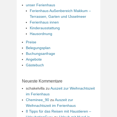
unser Ferienhaus
Ferienhaus Außenbereich Makkum –
Terrassen, Garten und IJsselmeer
Ferienhaus innen
Kinderausstattung
Hausordnung
Preise
Belegungsplan
Buchungsanfrage
Angebote
Gästebuch
Neueste Kommentare
schakelvilla
zu
Auszeit zur Weihnachtszeit
im Ferienhaus
Cheminee_90
zu
Auszeit zur
Weihnachtszeit im Ferienhaus
8 Tipps für das Reisen mit Haustieren –
UrlaubstippGuru
zu
Urlaub mit Hund in