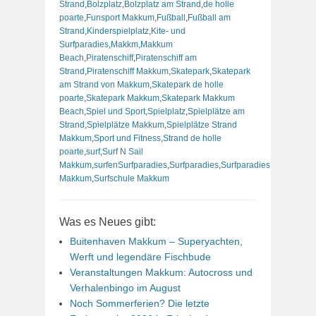
Strand
,
Bolzplatz
,
Bolzplatz am Strand
,
de holle
poarte
,
Funsport Makkum
,
Fußball
,
Fußball am
Strand
,
Kinderspielplatz
,
Kite- und
Surfparadies
,
Makkm
,
Makkum
Beach
,
Piratenschiff
,
Piratenschiff am
Strand
,
Piratenschiff Makkum
,
Skatepark
,
Skatepark
am Strand von Makkum
,
Skatepark de holle
poarte
,
Skatepark Makkum
,
Skatepark Makkum
Beach
,
Spiel und Sport
,
Spielplatz
,
Spielplätze am
Strand
,
Spielplätze Makkum
,
Spielplätze Strand
Makkum
,
Sport und Fitness
,
Strand de holle
poarte
,
surf
,
Surf N Sail
Makkum
,
surfenSurfparadies
,
Surfparadies
,
Surfparadies
Makkum
,
Surfschule Makkum
Was es Neues gibt:
Buitenhaven Makkum – Superyachten,
Werft und legendäre Fischbude
Veranstaltungen Makkum: Autocross und
Verhalenbingo im August
Noch Sommerferien? Die letzte