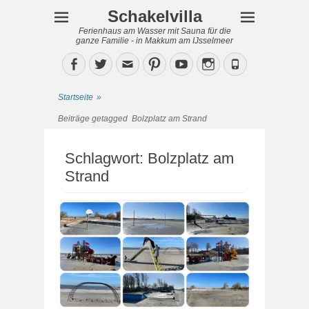
Schakelvilla
Ferienhaus am Wasser mit Sauna für die
ganze Familie - in Makkum am IJsselmeer
Facebook
Twitter
Email
Pinterest
YouTube
Instagram
Phone
Startseite
»
Beiträge getagged
Bolzplatz am Strand
Schlagwort:
Bolzplatz am
Strand