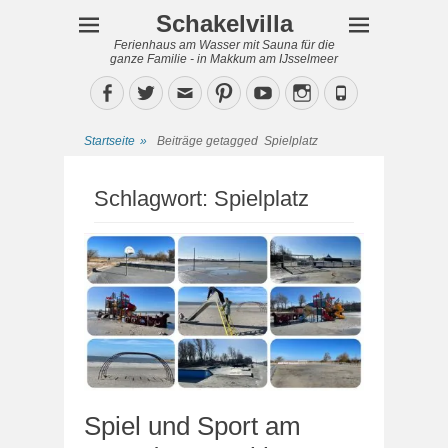
Schakelvilla
Ferienhaus am Wasser mit Sauna für die
ganze Familie - in Makkum am IJsselmeer
Facebook
Twitter
Email
Pinterest
YouTube
Instagram
Phone
Startseite
»
Beiträge getagged
Spielplatz
Schlagwort:
Spielplatz
Spiel und Sport am