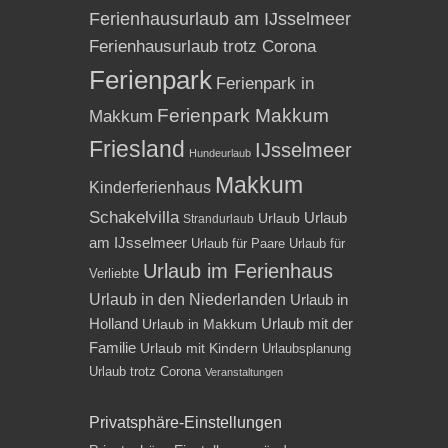
Ferienhausurlaub am IJsselmeer
Ferienhausurlaub trotz Corona
Ferienpark
Ferienpark in
Ferienpark Makkum
Makkum
Friesland
IJsselmeer
Hundeurlaub
Makkum
Kinderferienhaus
Schakelvilla
Urlaub
Urlaub
Strandurlaub
am IJsselmeer
Urlaub für Paare
Urlaub für
Urlaub im Ferienhaus
Verliebte
Urlaub in den Niederlanden
Urlaub in
Holland
Urlaub mit der
Urlaub in Makkum
Familie
Urlaub mit Kindern
Urlaubsplanung
Urlaub trotz Corona
Veranstaltungen
Privatsphäre-Einstellungen