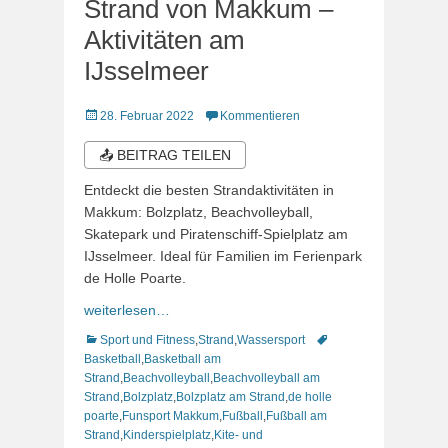
Strand von Makkum –
Aktivitäten am
IJsselmeer
Veröffentlicht
28. Februar 2022
Kommentieren
am
📤 BEITRAG TEILEN
Entdeckt die besten Strandaktivitäten in
Makkum: Bolzplatz, Beachvolleyball,
Skatepark und Piratenschiff-Spielplatz am
IJsselmeer. Ideal für Familien im Ferienpark
de Holle Poarte.
weiterlesen…
Kategorien
Schlagworte
Sport und Fitness
,
Strand
,
Wassersport
Basketball
,
Basketball am
Strand
,
Beachvolleyball
,
Beachvolleyball am
Strand
,
Bolzplatz
,
Bolzplatz am Strand
,
de holle
poarte
,
Funsport Makkum
,
Fußball
,
Fußball am
Strand
,
Kinderspielplatz
,
Kite- und