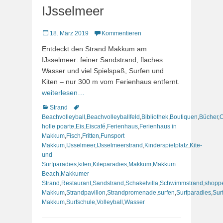
IJsselmeer
Veröffentlicht
18. März 2019
Kommentieren
am
Entdeckt den Strand Makkum am
IJsselmeer: feiner Sandstrand, flaches
Wasser und viel Spielspaß, Surfen und
Kiten – nur 300 m vom Ferienhaus entfernt.
weiterlesen…
Kategorien
Schlagworte
Strand
Beachvolleyball
,
Beachvolleyballfeld
,
Bibliothek
,
Boutiquen
,
Bücher
,
C
holle poarte
,
Eis
,
Eiscafé
,
Ferienhaus
,
Ferienhaus in
Makkum
,
Fisch
,
Fritten
,
Funsport
Makkum
,
IJsselmeer
,
IJsselmeerstrand
,
Kinderspielplatz
,
Kite-
und
Surfparadies
,
kiten
,
Kiteparadies
,
Makkum
,
Makkum
Beach
,
Makkumer
Strand
,
Restaurant
,
Sandstrand
,
Schakelvilla
,
Schwimmstrand
,
shopp
Makkum
,
Strandpavillon
,
Strandpromenade
,
surfen
,
Surfparadies
,
Sur
Makkum
,
Surfschule
,
Volleyball
,
Wasser