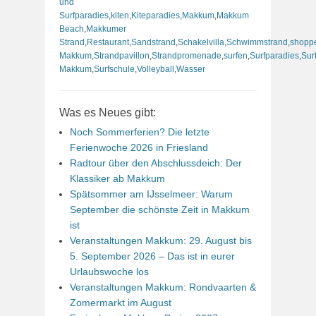
und
Surfparadies
,
kiten
,
Kiteparadies
,
Makkum
,
Makkum
Beach
,
Makkumer
Strand
,
Restaurant
,
Sandstrand
,
Schakelvilla
,
Schwimmstrand
,
shopp
Makkum
,
Strandpavillon
,
Strandpromenade
,
surfen
,
Surfparadies
,
Sur
Makkum
,
Surfschule
,
Volleyball
,
Wasser
Was es Neues gibt:
Noch Sommerferien? Die letzte
Ferienwoche 2026 in Friesland
Radtour über den Abschlussdeich: Der
Klassiker ab Makkum
Spätsommer am IJsselmeer: Warum
September die schönste Zeit in Makkum
ist
Veranstaltungen Makkum: 29. August bis
5. September 2026 – Das ist in eurer
Urlaubswoche los
Veranstaltungen Makkum: Rondvaarten &
Zomermarkt im August