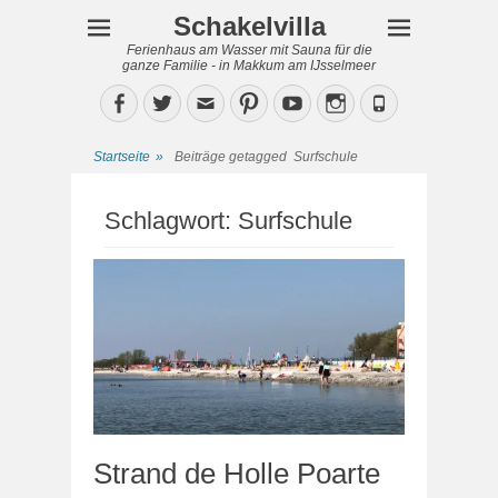
Schakelvilla
Ferienhaus am Wasser mit Sauna für die
ganze Familie - in Makkum am IJsselmeer
Facebook
Twitter
Email
Pinterest
YouTube
Instagram
Phone
Startseite
»
Beiträge getagged
Surfschule
Schlagwort:
Surfschule
Strand de Holle Poarte