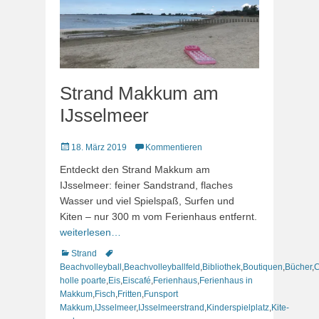
Strand Makkum am
IJsselmeer
Veröffentlicht
18. März 2019
Kommentieren
am
Entdeckt den Strand Makkum am
IJsselmeer: feiner Sandstrand, flaches
Wasser und viel Spielspaß, Surfen und
Kiten – nur 300 m vom Ferienhaus entfernt.
weiterlesen…
Kategorien
Schlagworte
Strand
Beachvolleyball
,
Beachvolleyballfeld
,
Bibliothek
,
Boutiquen
,
Bücher
,
C
holle poarte
,
Eis
,
Eiscafé
,
Ferienhaus
,
Ferienhaus in
Makkum
,
Fisch
,
Fritten
,
Funsport
Makkum
,
IJsselmeer
,
IJsselmeerstrand
,
Kinderspielplatz
,
Kite-