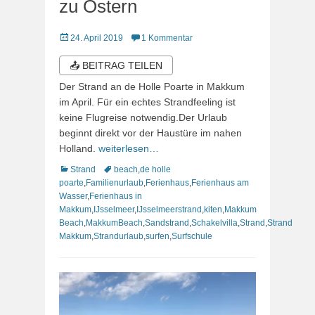
zu Ostern
Veröffentlicht
24. April 2019
1 Kommentar
am
📤 BEITRAG TEILEN
Der Strand an de Holle Poarte in Makkum
im April. Für ein echtes Strandfeeling ist
keine Flugreise notwendig.Der Urlaub
beginnt direkt vor der Haustüre im nahen
Holland.
weiterlesen…
Kategorien
Schlagworte
Strand
beach
,
de holle
poarte
,
Familienurlaub
,
Ferienhaus
,
Ferienhaus am
Wasser
,
Ferienhaus in
Makkum
,
IJsselmeer
,
IJsselmeerstrand
,
kiten
,
Makkum
Beach
,
MakkumBeach
,
Sandstrand
,
Schakelvilla
,
Strand
,
Strand
Makkum
,
Strandurlaub
,
surfen
,
Surfschule