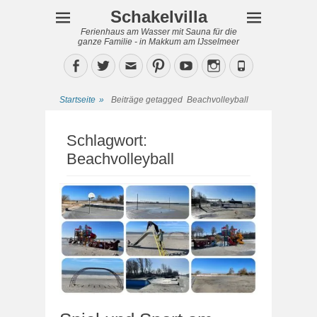
Schakelvilla
Ferienhaus am Wasser mit Sauna für die
ganze Familie - in Makkum am IJsselmeer
Facebook
Twitter
Email
Pinterest
YouTube
Instagram
Phone
Startseite
»
Beiträge getagged
Beachvolleyball
Schlagwort:
Beachvolleyball