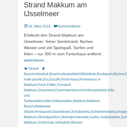
Strand Makkum am
IJsselmeer
Veröffentlicht
18. März 2019
Kommentieren
am
Entdeckt den Strand Makkum am
IJsselmeer: feiner Sandstrand, flaches
Wasser und viel Spielspaß, Surfen und
Kiten – nur 300 m vom Ferienhaus entfernt.
weiterlesen…
Kategorien
Schlagworte
Strand
Beachvolleyball
,
Beachvolleyballfeld
,
Bibliothek
,
Boutiquen
,
Bücher
,
C
holle poarte
,
Eis
,
Eiscafé
,
Ferienhaus
,
Ferienhaus in
Makkum
,
Fisch
,
Fritten
,
Funsport
Makkum
,
IJsselmeer
,
IJsselmeerstrand
,
Kinderspielplatz
,
Kite-
und
Surfparadies
,
kiten
,
Kiteparadies
,
Makkum
,
Makkum
Beach
,
Makkumer
Strand
,
Restaurant
,
Sandstrand
,
Schakelvilla
,
Schwimmstrand
,
shopp
Makkum
,
Strandpavillon
,
Strandpromenade
,
surfen
,
Surfparadies
,
Sur
Makkum
,
Surfschule
,
Volleyball
,
Wasser