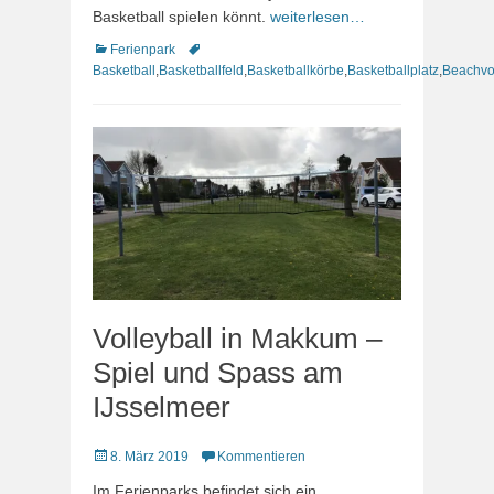
Basketball spielen könnt.
weiterlesen…
Kategorien
Schlagworte
Ferienpark
Basketball
,
Basketballfeld
,
Basketballkörbe
,
Basketballplatz
,
Beachvol
Volleyball in Makkum –
Spiel und Spass am
IJsselmeer
Veröffentlicht
8. März 2019
Kommentieren
am
Im Ferienparks befindet sich ein