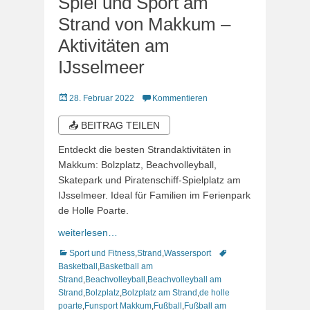
Spiel und Sport am
Strand von Makkum –
Aktivitäten am
IJsselmeer
Veröffentlicht
28. Februar 2022
Kommentieren
am
📤 BEITRAG TEILEN
Entdeckt die besten Strandaktivitäten in
Makkum: Bolzplatz, Beachvolleyball,
Skatepark und Piratenschiff-Spielplatz am
IJsselmeer. Ideal für Familien im Ferienpark
de Holle Poarte.
weiterlesen…
Kategorien
Schlagworte
Sport und Fitness
,
Strand
,
Wassersport
Basketball
,
Basketball am
Strand
,
Beachvolleyball
,
Beachvolleyball am
Strand
,
Bolzplatz
,
Bolzplatz am Strand
,
de holle
poarte
,
Funsport Makkum
,
Fußball
,
Fußball am