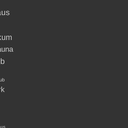
aus
kum
auna
ub
ub
rk
aus