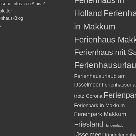
Ferienhaus in
tische Infos von A bis Z
letter
Holland
Ferienh
enhaus-Blog
in Makkum
s
Ferienhaus Mak
Ferienhaus mit S
Ferienhausurla
Ferienhausurlaub am
IJsselmeer
Ferienhausurla
Ferienpa
trotz Corona
Ferienpark in Makkum
Ferienpark Makkum
Friesland
Hundeurlaub
IJsselmeer
Kinderferienh