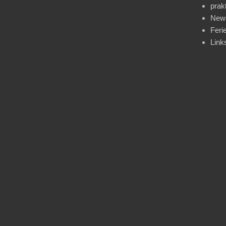
prak
News
Feri
Link