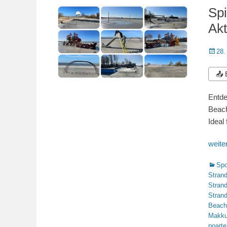
Sp
Akt
Veröffe
28.
am
📤
Entde
Beach
Ideal
weit
Katego
Spo
Stran
Stran
Stran
Beach
Makk
poarte