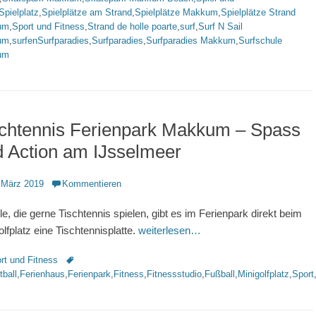
Spielplatz
,
Spielplätze am Strand
,
Spielplätze Makkum
,
Spielplätze Strand
um
,
Sport und Fitness
,
Strand de holle poarte
,
surf
,
Surf N Sail
um
,
surfenSurfparadies
,
Surfparadies
,
Surfparadies Makkum
,
Surfschule
um
schtennis Ferienpark Makkum – Spass
 Action am IJsselmeer
ntlicht
 März 2019
Kommentieren
lle, die gerne Tischtennis spielen, gibt es im Ferienpark direkt beim
olfplatz eine Tischtennisplatte.
weiterlesen…
rien
Schlagworte
rt und Fitness
ball
,
Ferienhaus
,
Ferienpark
,
Fitness
,
Fitnessstudio
,
Fußball
,
Minigolfplatz
,
Sport