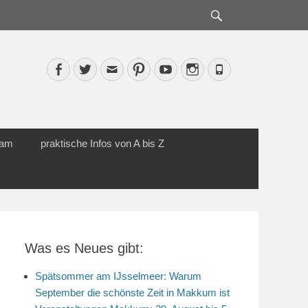
Suche
Facebook
Twitter
Email
Pinterest
YouTube
Instagram
Phone
cam
praktische Infos von A bis Z
Was es Neues gibt:
Spätsommer am IJsselmeer: Warum
September die schönste Zeit in Makkum ist