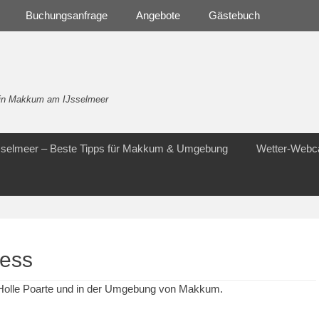
Buchungsanfrage
Angebote
Gästebuch
- in Makkum am IJsselmeer
Jsselmeer – Beste Tipps für Makkum & Umgebung
Wetter-Web
ness
 Holle Poarte und in der Umgebung von Makkum.