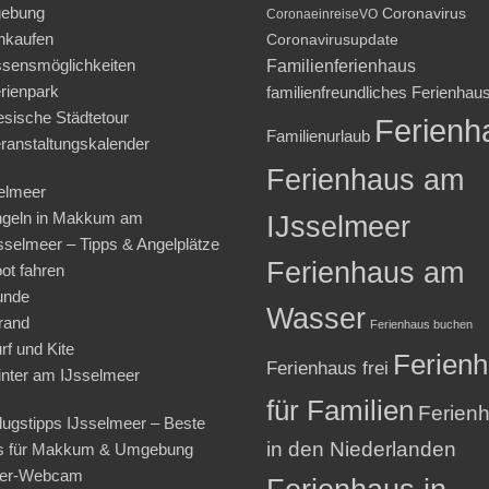
ebung
Coronavirus
CoronaeinreiseVO
nkaufen
Coronavirusupdate
sensmöglichkeiten
Familienferienhaus
rienpark
familienfreundliches Ferienhau
iesische Städtetour
Ferienh
Familienurlaub
ranstaltungskalender
Ferienhaus am
elmeer
geln in Makkum am
IJsselmeer
sselmeer – Tipps & Angelplätze
Ferienhaus am
ot fahren
unde
Wasser
rand
Ferienhaus buchen
rf und Kite
Ferien
Ferienhaus frei
nter am IJsselmeer
für Familien
Ferien
lugstipps IJsselmeer – Beste
in den Niederlanden
s für Makkum & Umgebung
ter-Webcam