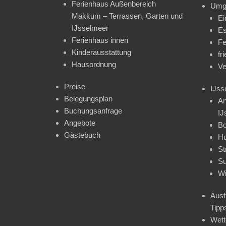
Ferienhaus Außenbereich
Umg
Makkum – Terrassen, Garten und
Ei
IJsselmeer
Es
Ferienhaus innen
Fe
Kinderausstattung
fr
Hausordnung
Ve
Preise
IJss
Belegungsplan
An
Buchungsanfrage
IJ
Angebote
Bo
Gästebuch
H
St
Su
Wi
Ausf
Tipp
Wet