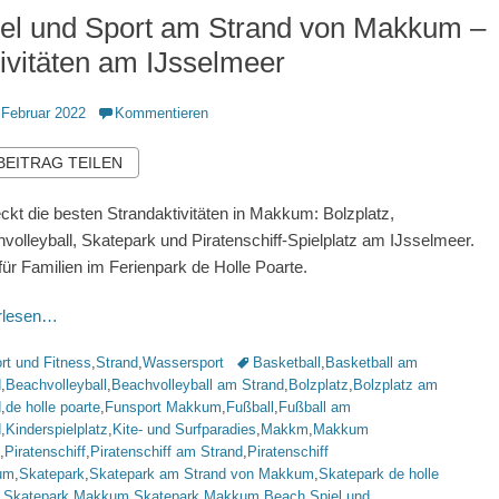
iel und Sport am Strand von Makkum –
ivitäten am IJsselmeer
ntlicht
 Februar 2022
Kommentieren
 BEITRAG TEILEN
ckt die besten Strandaktivitäten in Makkum: Bolzplatz,
volleyball, Skatepark und Piratenschiff-Spielplatz am IJsselmeer.
 für Familien im Ferienpark de Holle Poarte.
erlesen…
rien
Schlagworte
rt und Fitness
,
Strand
,
Wassersport
Basketball
,
Basketball am
d
,
Beachvolleyball
,
Beachvolleyball am Strand
,
Bolzplatz
,
Bolzplatz am
d
,
de holle poarte
,
Funsport Makkum
,
Fußball
,
Fußball am
d
,
Kinderspielplatz
,
Kite- und Surfparadies
,
Makkm
,
Makkum
,
Piratenschiff
,
Piratenschiff am Strand
,
Piratenschiff
um
,
Skatepark
,
Skatepark am Strand von Makkum
,
Skatepark de holle
,
Skatepark Makkum
,
Skatepark Makkum Beach
,
Spiel und