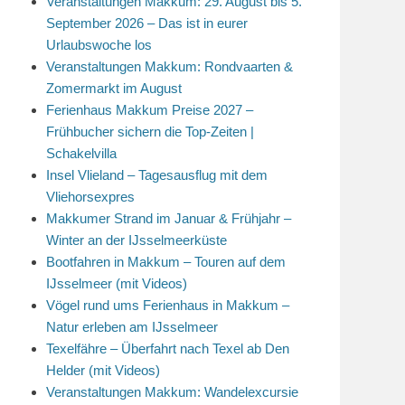
Veranstaltungen Makkum: 29. August bis 5.
September 2026 – Das ist in eurer
Urlaubswoche los
Veranstaltungen Makkum: Rondvaarten &
Zomermarkt im August
Ferienhaus Makkum Preise 2027 –
Frühbucher sichern die Top-Zeiten |
Schakelvilla
Insel Vlieland – Tagesausflug mit dem
Vliehorsexpres
Makkumer Strand im Januar & Frühjahr –
Winter an der IJsselmeerküste
Bootfahren in Makkum – Touren auf dem
IJsselmeer (mit Videos)
Vögel rund ums Ferienhaus in Makkum –
Natur erleben am IJsselmeer
Texelfähre – Überfahrt nach Texel ab Den
Helder (mit Videos)
Veranstaltungen Makkum: Wandelexcursie