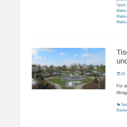
Sport
,
Makk
Makk
Makk
Ti
und
Veröffe
20.
am
Für a
Minig
Katego
Spo
Basket