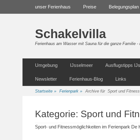
Weiter
Navigation
unser Ferienhaus
Preise
Belegungsplan
zum
Inhalt
Schakelvilla
Ferienhaus am Wasser mit Sauna für die ganze Familie 
Weiter
Sekundäre Navigation
Umgebung
IJsselmeer
Ausflugstipps I
zum
Inhalt
Newsletter
Ferienhaus-Blog
Links
Startseite
»
Ferienpark
»
Archive für
Sport und Fitness
Kategorie:
Sport und Fit
Sport- und Fitnessmöglichkeiten im Ferienpark De