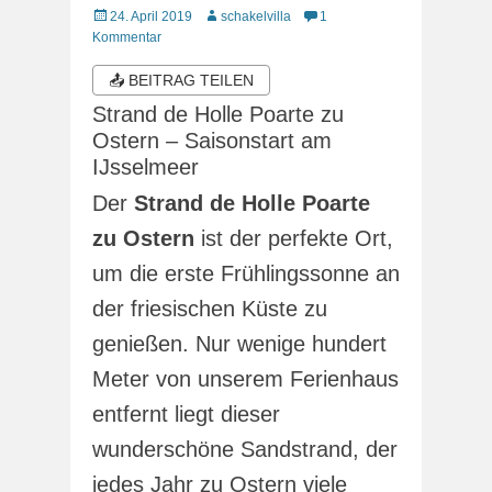
Veröffentlicht
Autor
24. April 2019
schakelvilla
1
am
Kommentar
📤 BEITRAG TEILEN
Strand de Holle Poarte zu
Ostern – Saisonstart am
IJsselmeer
Der
Strand de Holle Poarte
zu Ostern
ist der perfekte Ort,
um die erste Frühlingssonne an
der friesischen Küste zu
genießen. Nur wenige hundert
Meter von unserem Ferienhaus
entfernt liegt dieser
wunderschöne Sandstrand, der
jedes Jahr zu Ostern viele