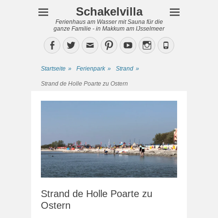
Schakelvilla
Ferienhaus am Wasser mit Sauna für die
ganze Familie - in Makkum am IJsselmeer
Facebook
Twitter
Email
Pinterest
YouTube
Instagram
Phone
Startseite
»
Ferienpark
»
Strand
»
Strand de Holle Poarte zu Ostern
Strand de Holle Poarte zu
Ostern