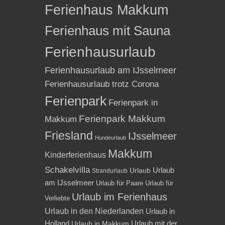
Ferienhaus Makkum
Ferienhaus mit Sauna
Ferienhausurlaub
Ferienhausurlaub am IJsselmeer
Ferienhausurlaub trotz Corona
Ferienpark
Ferienpark in
Ferienpark Makkum
Makkum
Friesland
IJsselmeer
Hundeurlaub
Makkum
Kinderferienhaus
Schakelvilla
Urlaub
Urlaub
Strandurlaub
am IJsselmeer
Urlaub für Paare
Urlaub für
Urlaub im Ferienhaus
Verliebte
Urlaub in den Niederlanden
Urlaub in
Holland
Urlaub mit der
Urlaub in Makkum