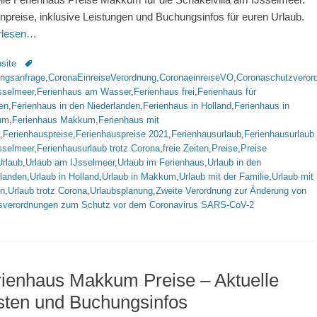
npreise, inklusive Leistungen und Buchungsinfos für euren Urlaub.
erlesen…
rien
Schlagworte
site
ngsanfrage
,
CoronaEinreiseVerordnung
,
CoronaeinreiseVO
,
Coronaschutzveror
sselmeer
,
Ferienhaus am Wasser
,
Ferienhaus frei
,
Ferienhaus für
en
,
Ferienhaus in den Niederlanden
,
Ferienhaus in Holland
,
Ferienhaus in
um
,
Ferienhaus Makkum
,
Ferienhaus mit
,
Ferienhauspreise
,
Ferienhauspreise 2021
,
Ferienhausurlaub
,
Ferienhausurlaub
sselmeer
,
Ferienhausurlaub trotz Corona
,
freie Zeiten
,
Preise
,
Preise
Urlaub
,
Urlaub am IJsselmeer
,
Urlaub im Ferienhaus
,
Urlaub in den
rlanden
,
Urlaub in Holland
,
Urlaub in Makkum
,
Urlaub mit der Familie
,
Urlaub mit
rn
,
Urlaub trotz Corona
,
Urlaubsplanung
,
Zweite Verordnung zur Änderung von
sverordnungen zum Schutz vor dem Coronavirus SARS-CoV-2
ienhaus Makkum Preise – Aktuelle
sten und Buchungsinfos