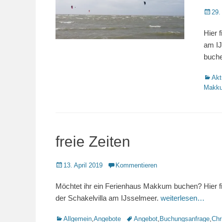
Veröffe
29.
am
Hier 
am IJ
buch
Katego
Akt
Makk
freie Zeiten
Veröffentlicht
13. April 2019
Kommentieren
am
Möchtet ihr ein Ferienhaus Makkum buchen? Hier find
der Schakelvilla am IJsselmeer.
weiterlesen…
Kategorien
Schlagworte
Allgemein
,
Angebote
Angebot
,
Buchungsanfrage
,
Chr