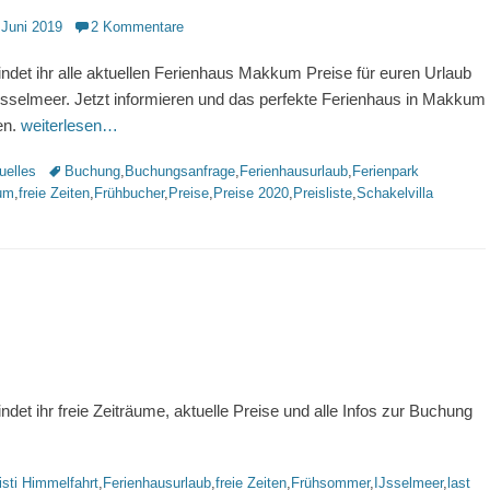
ntlicht
 Juni 2019
2 Kommentare
findet ihr alle aktuellen Ferienhaus Makkum Preise für euren Urlaub
sselmeer. Jetzt informieren und das perfekte Ferienhaus in Makkum
en.
weiterlesen…
rien
Schlagworte
uelles
Buchung
,
Buchungsanfrage
,
Ferienhausurlaub
,
Ferienpark
um
,
freie Zeiten
,
Frühbucher
,
Preise
,
Preise 2020
,
Preisliste
,
Schakelvilla
et ihr freie Zeiträume, aktuelle Preise und alle Infos zur Buchung
isti Himmelfahrt
,
Ferienhausurlaub
,
freie Zeiten
,
Frühsommer
,
IJsselmeer
,
last