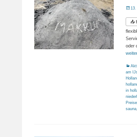
Veröffe
13.
am
📤
flexi
Servi
oder 
weit
Katego
Akt
am IJ
Hollan
hollan
in hol
nieder
Preise
sauna