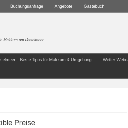
Buchungsanfrage
Angebote
Gästebuch
- in Makkum am IJsselmeer
Jsselmeer – Beste Tipps für Makkum & Umgebung
Wetter-Web
xible Preise