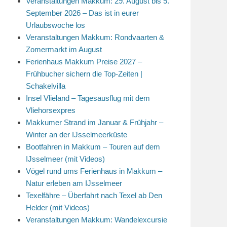
Veranstaltungen Makkum: 29. August bis 5.
September 2026 – Das ist in eurer
Urlaubswoche los
Veranstaltungen Makkum: Rondvaarten &
Zomermarkt im August
Ferienhaus Makkum Preise 2027 –
Frühbucher sichern die Top-Zeiten |
Schakelvilla
Insel Vlieland – Tagesausflug mit dem
Vliehorsexpres
Makkumer Strand im Januar & Frühjahr –
Winter an der IJsselmeerküste
Bootfahren in Makkum – Touren auf dem
IJsselmeer (mit Videos)
Vögel rund ums Ferienhaus in Makkum –
Natur erleben am IJsselmeer
Texelfähre – Überfahrt nach Texel ab Den
Helder (mit Videos)
Veranstaltungen Makkum: Wandelexcursie