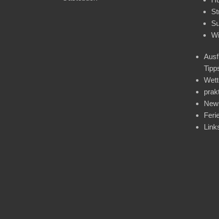
St
Su
Wi
Ausf
Tipp
Wet
prak
News
Feri
Link