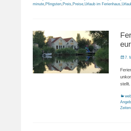
minute
,
Pfingsten
,
Preis
,
Preise
,
Urlaub im Ferienhaus
,
Urlau
Fe
eu
Veröffe
7. 
am
Ferie
unkom
stellt
Katego
web
Angeb
Zeiten