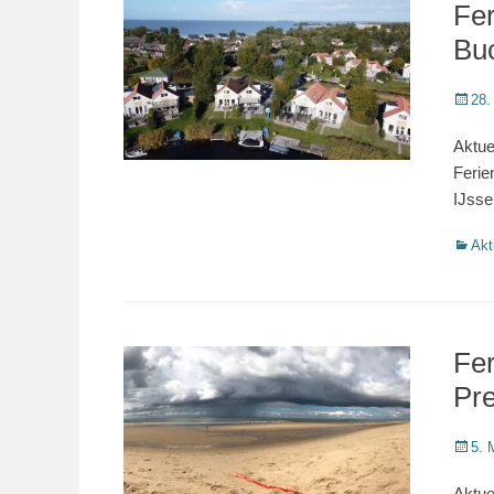
Fe
Bu
Veröffe
28.
am
Aktue
Ferie
IJsse
Katego
Akt
Fer
Pre
Veröffe
5. 
am
Aktue