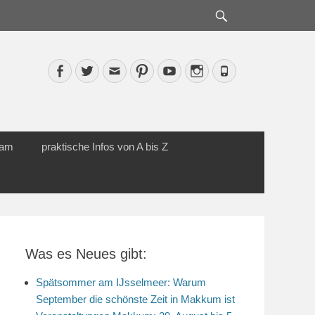
Suche
Facebook
Twitter
Email
Pinterest
YouTube
Instagram
Phone
cam
praktische Infos von A bis Z
Was es Neues gibt:
Spätsommer am IJsselmeer: Warum
September die schönste Zeit in Makkum ist