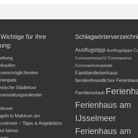
 Wichtige für Ihre
Schlagwörterverzeichn
ung:
Ausflugstipp
Ausflugstipps
Co
ebung
Coronavirus
CoronaeinreiseVO
nkaufen
Coronavirusupdate
sensmöglichkeiten
Familienferienhaus
rienpark
familienfreundliches Ferienhau
iesische Städtetour
Ferienh
Familienurlaub
ranstaltungskalender
Ferienhaus am
elmeer
geln in Makkum am
IJsselmeer
sselmeer – Tipps & Angelplätze
Ferienhaus am
ot fahren
unde