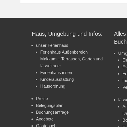
Haus, Umgebung und Infos:
Alles
Buch
unser Ferienhaus
Ferienhaus Außenbereich
Umg
Makkum – Terrassen, Garten und
Ei
IJsselmeer
Es
Ferienhaus innen
Fe
Kinderausstattung
fr
Hausordnung
Ve
Preise
IJss
Belegungsplan
An
Buchungsanfrage
IJ
Angebote
Bo
Gästebuch
H