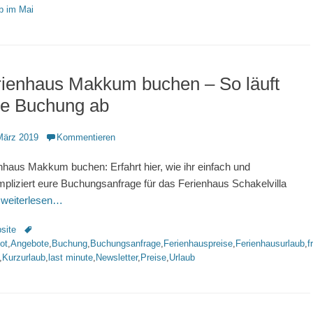
b im Mai
rienhaus Makkum buchen – So läuft
re Buchung ab
ntlicht
März 2019
Kommentieren
nhaus Makkum buchen: Erfahrt hier, wie ihr einfach und
pliziert eure Buchungsanfrage für das Ferienhaus Schakelvilla
.
weiterlesen…
rien
Schlagworte
site
ot
,
Angebote
,
Buchung
,
Buchungsanfrage
,
Ferienhauspreise
,
Ferienhausurlaub
,
f
,
Kurzurlaub
,
last minute
,
Newsletter
,
Preise
,
Urlaub