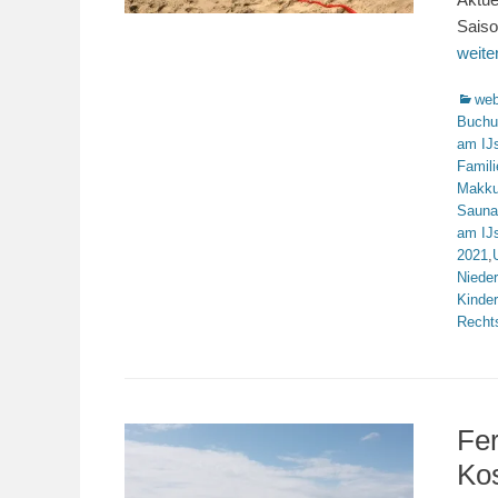
Saiso
weit
Katego
web
Buchu
am IJ
Famili
Makk
Sauna
am IJ
2021
,
Niede
Kinde
Recht
Fer
Ko