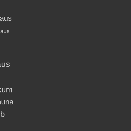
haus
haus
aus
kum
auna
ub