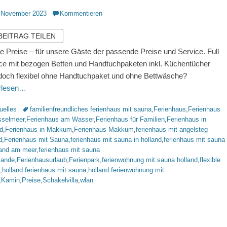
ntlicht
 November 2023
Kommentieren
 BEITRAG TEILEN
ble Preise – für unsere Gäste der passende Preise und Service. Full
ce mit bezogen Betten und Handtuchpaketen inkl. Küchentücher
doch flexibel ohne Handtuchpaket und ohne Bettwäsche?
erlesen…
rien
Schlagworte
uelles
familienfreundliches ferienhaus mit sauna
,
Ferienhaus
,
Ferienhaus
sselmeer
,
Ferienhaus am Wasser
,
Ferienhaus für Familien
,
Ferienhaus in
d
,
Ferienhaus in Makkum
,
Ferienhaus Makkum
,
ferienhaus mit angelsteg
d
,
Ferienhaus mit Sauna
,
ferienhaus mit sauna in holland
,
ferienhaus mit sauna
land am meer
,
ferienhaus mit sauna
lande
,
Ferienhausurlaub
,
Ferienpark
,
ferienwohnung mit sauna holland
,
flexible
,
holland ferienhaus mit sauna
,
holland ferienwohnung mit
,
Kamin
,
Preise
,
Schakelvilla
,
wlan