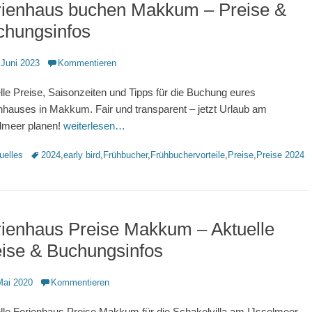
rienhaus buchen Makkum – Preise &
chungsinfos
ntlicht
 Juni 2023
Kommentieren
lle Preise, Saisonzeiten und Tipps für die Buchung eures
nhauses in Makkum. Fair und transparent – jetzt Urlaub am
lmeer planen!
weiterlesen…
rien
Schlagworte
uelles
2024
,
early bird
,
Frühbucher
,
Frühbuchervorteile
,
Preise
,
Preise 2024
ienhaus Preise Makkum – Aktuelle
ise & Buchungsinfos
ntlicht
Mai 2020
Kommentieren
lle Ferienhaus Preise Makkum für die Schakelvilla am IJsselmeer.