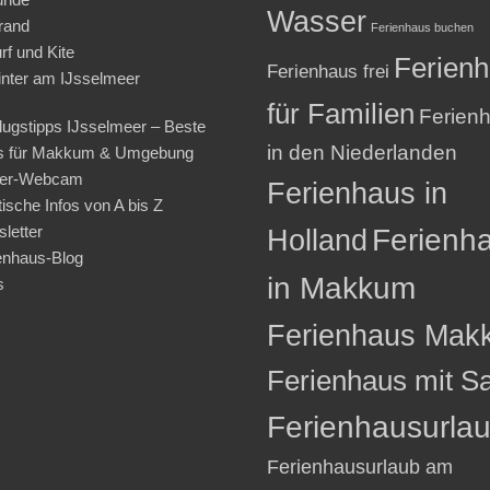
Wasser
rand
Ferienhaus buchen
rf und Kite
Ferien
Ferienhaus frei
nter am IJsselmeer
für Familien
Ferien
lugstipps IJsselmeer – Beste
in den Niederlanden
s für Makkum & Umgebung
ter-Webcam
Ferienhaus in
tische Infos von A bis Z
letter
Holland
Ferienh
enhaus-Blog
in Makkum
s
Ferienhaus Mak
Ferienhaus mit S
Ferienhausurla
Ferienhausurlaub am