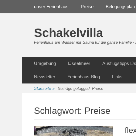
Weiter
Navigation
unser Ferienhaus
Preise
Belegungsplan
zum
Inhalt
Schakelvilla
Ferienhaus am Wasser mit Sauna für die ganze Familie 
Weiter
Sekundäre Navigation
Umgebung
IJsselmeer
Ausflugstipps I
zum
Inhalt
Newsletter
Ferienhaus-Blog
Links
Startseite
»
Beiträge getagged
Preise
Schlagwort:
Preise
fle