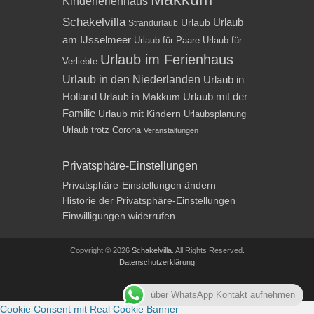
Kinderferienhaus
Schakelvilla
Urlaub
Urlaub
Strandurlaub
am IJsselmeer
Urlaub für Paare
Urlaub für
Urlaub im Ferienhaus
Verliebte
Urlaub in den Niederlanden
Urlaub in
Holland
Urlaub mit der
Urlaub in Makkum
Familie
Urlaub mit Kindern
Urlaubsplanung
Urlaub trotz Corona
Veranstaltungen
Privatsphäre-Einstellungen
Privatsphäre-Einstellungen ändern
Historie der Privatsphäre-Einstellungen
Einwilligungen widerrufen
Copyright © 2026
Schakelvilla
. All Rights Reserved.
Datenschutzerklärung
Impressum
über WhatsApp Kontakt aufnehmen
Cookie Consent mit Real Cookie Banner