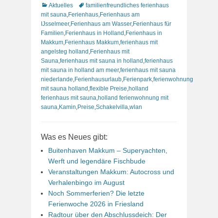
Kategorien
Schlagworte
Aktuelles
familienfreundliches ferienhaus
mit sauna
,
Ferienhaus
,
Ferienhaus am
IJsselmeer
,
Ferienhaus am Wasser
,
Ferienhaus für
Familien
,
Ferienhaus in Holland
,
Ferienhaus in
Makkum
,
Ferienhaus Makkum
,
ferienhaus mit
angelsteg holland
,
Ferienhaus mit
Sauna
,
ferienhaus mit sauna in holland
,
ferienhaus
mit sauna in holland am meer
,
ferienhaus mit sauna
niederlande
,
Ferienhausurlaub
,
Ferienpark
,
ferienwohnung
mit sauna holland
,
flexible Preise
,
holland
ferienhaus mit sauna
,
holland ferienwohnung mit
sauna
,
Kamin
,
Preise
,
Schakelvilla
,
wlan
Was es Neues gibt:
Buitenhaven Makkum – Superyachten,
Werft und legendäre Fischbude
Veranstaltungen Makkum: Autocross und
Verhalenbingo im August
Noch Sommerferien? Die letzte
Ferienwoche 2026 in Friesland
Radtour über den Abschlussdeich: Der