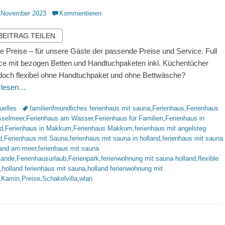
ntlicht
 November 2023
Kommentieren
 BEITRAG TEILEN
ble Preise – für unsere Gäste der passende Preise und Service. Full
ce mit bezogen Betten und Handtuchpaketen inkl. Küchentücher
doch flexibel ohne Handtuchpaket und ohne Bettwäsche?
erlesen…
rien
Schlagworte
uelles
familienfreundliches ferienhaus mit sauna
,
Ferienhaus
,
Ferienhaus
sselmeer
,
Ferienhaus am Wasser
,
Ferienhaus für Familien
,
Ferienhaus in
d
,
Ferienhaus in Makkum
,
Ferienhaus Makkum
,
ferienhaus mit angelsteg
d
,
Ferienhaus mit Sauna
,
ferienhaus mit sauna in holland
,
ferienhaus mit sauna
land am meer
,
ferienhaus mit sauna
lande
,
Ferienhausurlaub
,
Ferienpark
,
ferienwohnung mit sauna holland
,
flexible
,
holland ferienhaus mit sauna
,
holland ferienwohnung mit
,
Kamin
,
Preise
,
Schakelvilla
,
wlan