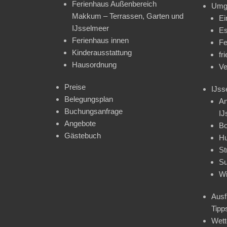
Ferienhaus Außenbereich
Umg
Makkum – Terrassen, Garten und
Ei
IJsselmeer
Es
Ferienhaus innen
Fe
Kinderausstattung
fr
Hausordnung
Ve
Preise
IJss
Belegungsplan
An
Buchungsanfrage
IJ
Angebote
Bo
Gästebuch
H
St
Su
Wi
Ausf
Tipp
Wet