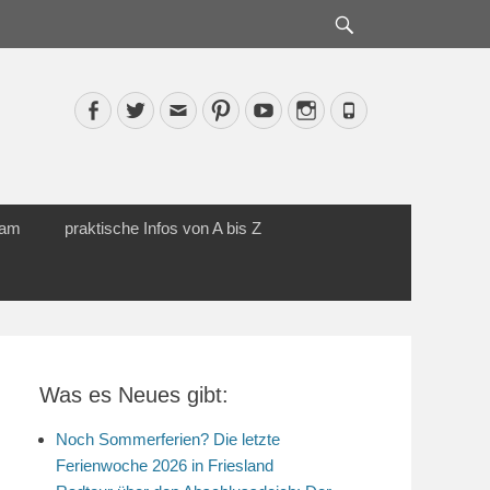
Suche
Facebook
Twitter
Email
Pinterest
YouTube
Instagram
Phone
cam
praktische Infos von A bis Z
Was es Neues gibt:
Noch Sommerferien? Die letzte
Ferienwoche 2026 in Friesland