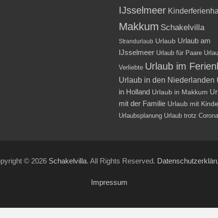
IJsselmeer
Kinderferienh
Makkum
Schakelvilla
Urlaub am
Urlaub
Strandurlaub
IJsselmeer
Urlaub für Paare
Urlau
Urlaub im Ferie
Verliebte
Urlaub in den Niederlanden
in Holland
Ur
Urlaub in Makkum
mit der Familie
Urlaub mit Kind
Urlaubsplanung
Urlaub trotz Coron
pyright © 2026
Schakelvilla
. All Rights Reserved.
Datenschutzerklär
Impressum