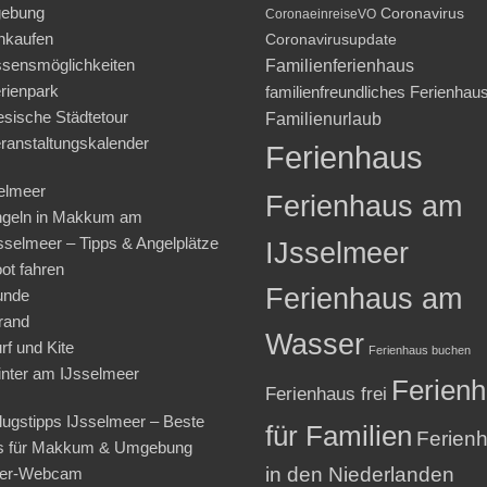
ebung
Coronavirus
CoronaeinreiseVO
nkaufen
Coronavirusupdate
sensmöglichkeiten
Familienferienhaus
rienpark
familienfreundliches Ferienhau
iesische Städtetour
Familienurlaub
ranstaltungskalender
Ferienhaus
elmeer
Ferienhaus am
geln in Makkum am
sselmeer – Tipps & Angelplätze
IJsselmeer
ot fahren
Ferienhaus am
unde
rand
Wasser
rf und Kite
Ferienhaus buchen
nter am IJsselmeer
Ferien
Ferienhaus frei
lugstipps IJsselmeer – Beste
für Familien
Ferien
s für Makkum & Umgebung
in den Niederlanden
ter-Webcam