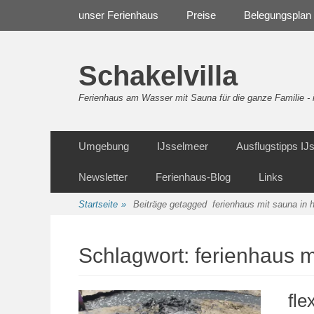
Weiter
Navigation
unser Ferienhaus
Preise
Belegungsplan
zum
Inhalt
Schakelvilla
Ferienhaus am Wasser mit Sauna für die ganze Familie 
Weiter
Sekundäre Navigation
Umgebung
IJsselmeer
Ausflugstipps I
zum
Inhalt
Newsletter
Ferienhaus-Blog
Links
Startseite
»
Beiträge getagged
ferienhaus mit sauna in 
Schlagwort:
ferienhaus m
fle