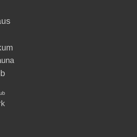
aus
kum
auna
ub
ub
rk