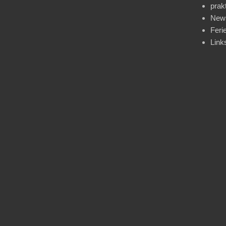
prak
News
Feri
Link