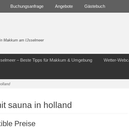
Buchungsanfrage
Angebote
Gästebuch
- in Makkum am IJsselmeer
Jsselmeer – Beste Tipps für Makkum & Umgebung
Wetter-Web
holland
it sauna in holland
xible Preise