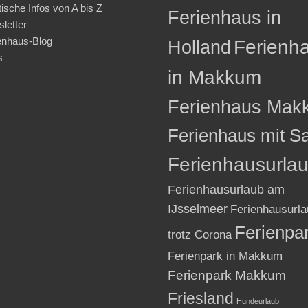
tische Infos von A bis Z
Ferienhaus in
letter
enhaus-Blog
Holland
Ferienh
s
in Makkum
Ferienhaus Mak
Ferienhaus mit S
Ferienhausurla
Ferienhausurlaub am
IJsselmeer
Ferienhausurla
Ferienpa
trotz Corona
Ferienpark in Makkum
Ferienpark Makkum
Friesland
Hundeurlaub