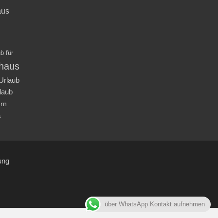
aus
b für
nhaus
Urlaub
laub
ern
a
ung
über WhatsApp Kontakt aufnehmen