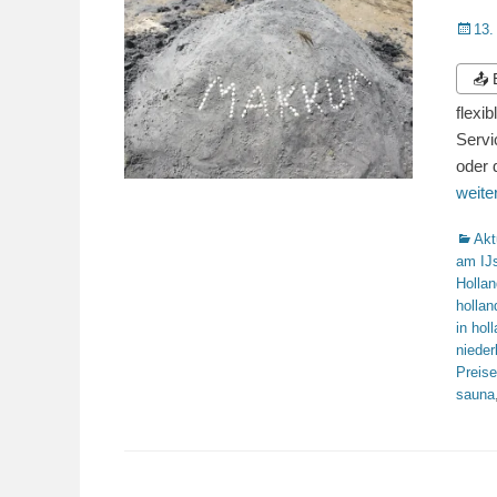
Veröffe
13.
am
📤
flexi
Servi
oder 
weit
Katego
Akt
am IJ
Hollan
hollan
in hol
nieder
Preise
sauna