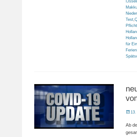
IJsse
Makk
Niede
Test
,
Q
Pflicht
Hollan
Hollan
für Ei
Ferie
Späts
ne
vo
Veröffe
13.
am
Ab de
gesam