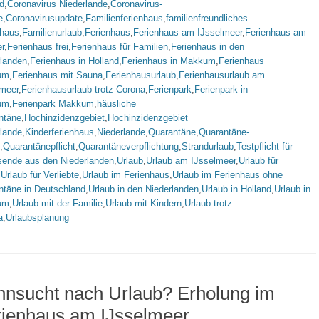
d
,
Coronavirus Niederlande
,
Coronavirus-
e
,
Coronavirusupdate
,
Familienferienhaus
,
familienfreundliches
nhaus
,
Familienurlaub
,
Ferienhaus
,
Ferienhaus am IJsselmeer
,
Ferienhaus am
r
,
Ferienhaus frei
,
Ferienhaus für Familien
,
Ferienhaus in den
rlanden
,
Ferienhaus in Holland
,
Ferienhaus in Makkum
,
Ferienhaus
um
,
Ferienhaus mit Sauna
,
Ferienhausurlaub
,
Ferienhausurlaub am
lmeer
,
Ferienhausurlaub trotz Corona
,
Ferienpark
,
Ferienpark in
um
,
Ferienpark Makkum
,
häusliche
ntäne
,
Hochinzidenzgebiet
,
Hochinzidenzgebiet
rlande
,
Kinderferienhaus
,
Niederlande
,
Quarantäne
,
Quarantäne-
,
Quarantänepflicht
,
Quarantäneverpflichtung
,
Strandurlaub
,
Testpflicht für
sende aus den Niederlanden
,
Urlaub
,
Urlaub am IJsselmeer
,
Urlaub für
,
Urlaub für Verliebte
,
Urlaub im Ferienhaus
,
Urlaub im Ferienhaus ohne
ntäne in Deutschland
,
Urlaub in den Niederlanden
,
Urlaub in Holland
,
Urlaub in
um
,
Urlaub mit der Familie
,
Urlaub mit Kindern
,
Urlaub trotz
a
,
Urlaubsplanung
hnsucht nach Urlaub? Erholung im
rienhaus am IJsselmeer