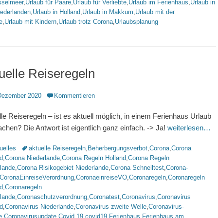
sselmeer
,
Urlaub für Paare
,
Urlaub für Verliebte
,
Urlaub im Ferienhaus
,
Urlaub in
iederlanden
,
Urlaub in Holland
,
Urlaub in Makkum
,
Urlaub mit der
e
,
Urlaub mit Kindern
,
Urlaub trotz Corona
,
Urlaubsplanung
uelle Reiseregeln
ntlicht
Dezember 2020
Kommentieren
lle Reiseregeln – ist es aktuell möglich, in einem Ferienhaus Urlaub
chen? Die Antwort ist eigentlich ganz einfach. -> Ja!
weiterlesen…
rien
Schlagworte
uelles
aktuelle Reiseregeln
,
Beherbergungsverbot
,
Corona
,
Corona
d
,
Corona Niederlande
,
Corona Regeln Holland
,
Corona Regeln
rlande
,
Corona Risikogebiet Niederlande
,
Corona Schnelltest
,
Corona-
CoronaEinreiseVerordnung
,
CoronaeinreiseVO
,
Coronaregeln
,
Coronaregeln
d
,
Coronaregeln
rlande
,
Coronaschutzverordnung
,
Coronatest
,
Coronavirus
,
Coronavirus
d
,
Coronavirus Niederlande
,
Coronavirus zweite Welle
,
Coronavirus-
e
,
Coronavirusupdate
,
Covid 19
,
covid19
,
Ferienhaus
,
Ferienhaus am