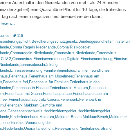
einem Aufenthalt in den Niederlanden von mehr als 24 Stunden
inzidenzgebiet) eine Quarantäne-Pflicht für 10 Tage, die frühestens
 Tag nach einem negativen Test beendet werden kann.
erlesen…
rien
Schlagworte
uelles
116
sonderungspflicht
,
Bevölkerungsschutzgesetz
,
Bundesgesundheitsministeriu
rlande
,
Corona Regeln Niederlande
,
Corona Risikogebiet
rlande
,
Coronaregeln Niederlande
,
Coronavirus Niederlande
,
Coronavirus
-CoV-2
,
Coronavirus-Einreiseverordnung
,
Digitale Einreiseanmeldung
,
Einreise
 Niederlande
,
Einreisebeschränkung
rlande
,
Einreiseverordnung
,
Familienferienhaus
,
familienfreundliches
nhaus
,
Ferienhaus
,
Ferienhaus am IJsselmeer
,
Ferienhaus am
r
,
Ferienhaus frei
,
Ferienhaus für Familien
,
Ferienhaus in den
rlanden
,
Ferienhaus in Holland
,
Ferienhaus in Makkum
,
Ferienhaus
um
,
Ferienhaus mit Sauna
,
Ferienhausurlaub
,
Ferienhausurlaub am
lmeer
,
Ferienhausurlaub trotz Corona
,
Ferienpark
,
Ferienpark in
um
,
Ferienpark Makkum
,
Geimpfte und
ene
,
Genesenennachweis
,
Hochinzidenzgebiet
,
Hochinzidenzgebiet
rlande
,
Kinderferienhaus
,
Makkum
,
Makkum Beach
,
MakkumBeach
,
Makkumer
d
,
neue Einreise-Verordnung des
s
,
Niederlande
,
Quarantänepflicht
,
Reisewarnung Niederlande
,
Strand