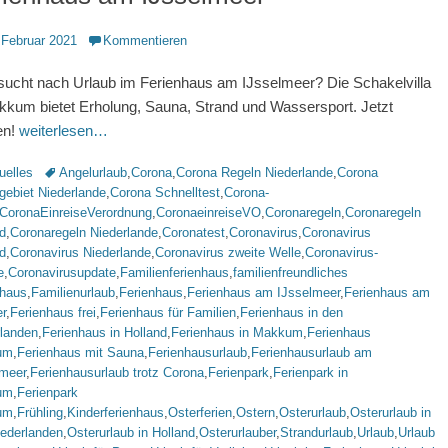
ntlicht
 Februar 2021
Kommentieren
ucht nach Urlaub im Ferienhaus am IJsselmeer? Die Schakelvilla
kkum bietet Erholung, Sauna, Strand und Wassersport. Jetzt
en!
weiterlesen…
rien
Schlagworte
uelles
Angelurlaub
,
Corona
,
Corona Regeln Niederlande
,
Corona
gebiet Niederlande
,
Corona Schnelltest
,
Corona-
CoronaEinreiseVerordnung
,
CoronaeinreiseVO
,
Coronaregeln
,
Coronaregeln
d
,
Coronaregeln Niederlande
,
Coronatest
,
Coronavirus
,
Coronavirus
d
,
Coronavirus Niederlande
,
Coronavirus zweite Welle
,
Coronavirus-
e
,
Coronavirusupdate
,
Familienferienhaus
,
familienfreundliches
nhaus
,
Familienurlaub
,
Ferienhaus
,
Ferienhaus am IJsselmeer
,
Ferienhaus am
r
,
Ferienhaus frei
,
Ferienhaus für Familien
,
Ferienhaus in den
rlanden
,
Ferienhaus in Holland
,
Ferienhaus in Makkum
,
Ferienhaus
um
,
Ferienhaus mit Sauna
,
Ferienhausurlaub
,
Ferienhausurlaub am
lmeer
,
Ferienhausurlaub trotz Corona
,
Ferienpark
,
Ferienpark in
um
,
Ferienpark
um
,
Frühling
,
Kinderferienhaus
,
Osterferien
,
Ostern
,
Osterurlaub
,
Osterurlaub in
iederlanden
,
Osterurlaub in Holland
,
Osterurlauber
,
Strandurlaub
,
Urlaub
,
Urlaub