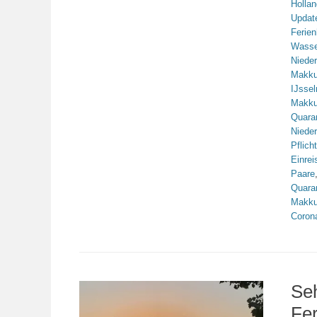
Hollan
Updat
Ferie
Wasse
Niede
Makk
IJsse
Makk
Quara
Niede
Pflicht
Einrei
Paare
Quara
Makk
Coron
Se
Fe