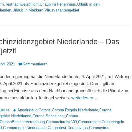
um
,
Testnachweispflicht
,
Urlaub im Ferienhaus
,
Urlaub in den
rlanden
,
Urlaub in Makkum
,
Virusvariantengebiet
hinzidenzgebiet Niederlande – Das
 jetzt!
ntlicht
April 2021
Kommentieren
undesregierung hat die Niederlande heute, 4. April 2021, mit Wirkung
. April 2021 als Hochinzidenzgebiet eingestuft. Damit gilt ab
tag bei Einreise aus dem Nachbarland grundsätzlich die Pflicht zum
hren eines aktuellen Testnachweises.
weiterlesen…
rien
Schlagworte
uelles
Angelurlaub
,
Corona
,
Corona Regeln Niederlande
,
Corona
gebiet Niederlande
,
Corona Schnelltest
,
Corona-
CoronaEinreiseVerordnung
,
CoronaeinreiseVO
,
Coronaregeln
,
Coronaregeln
d
,
Coronaregeln Niederlande
,
Coronatest
,
Coronavirus
,
Coronavirus