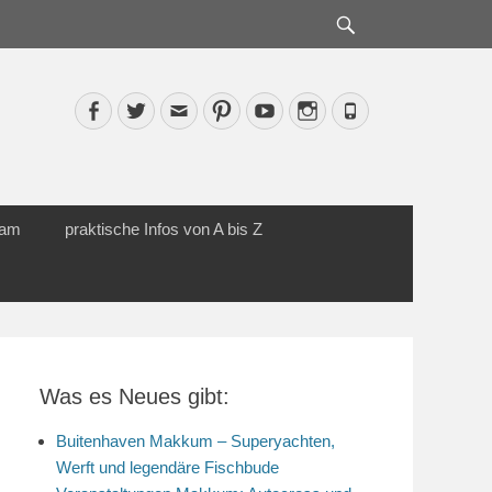
Suche
Facebook
Twitter
Email
Pinterest
YouTube
Instagram
Phone
cam
praktische Infos von A bis Z
Was es Neues gibt:
Buitenhaven Makkum – Superyachten,
Werft und legendäre Fischbude