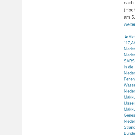
nach 
(Hoch
am 5.
weit
Katego
Akt
117
,
Ab
Niede
Niede
SARS
in die
Niede
Ferie
Wasse
Niede
Makk
IJsse
Makk
Genes
Niede
Stran
Bunde