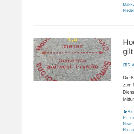
Makk
Niede
Hoc
gilt
Veröffe
5. 
am
Die B
zum 6
Diens
Mitfü
Katego
Akt
Risiko
News
,
Hollan