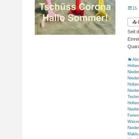
Veröffe
15.
am
📤
Seit 
Einre
Quara
Katego
Akt
Hollan
Niede
Niede
Hollan
Niede
Tester
Hollan
Niede
Ferie
Wasse
Niede
Makk