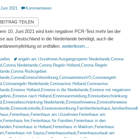
ntlicht
 Juni 2021
Kommentieren
 BEITRAG TEILEN
dem 10. Juni 2021 wird kein negativer PCR-Test mehr bei der
ise aus Deutschland in die Niederlande benötigt, auch die
ntäneempfehlung ist entfallen.
weiterlesen…
rien
Schlagworte
uelles
angeln am IJsselmeer
,
Ausgangssperre Niederlande
,
Corona
d
,
Corona Niederlande
,
Corona Regeln Holland
,
Corona Regeln
rlande
,
Corona Risikogebiet
rlande
,
CoronaEinreiseVerordnung
,
CoronaeinreiseVO
,
Coronaregeln
d
,
Coronaregeln Niederlande
,
Coronavirus Holland
,
Coronavirus
rlande
,
Einreise Holland
,
Einreise in die Niederlande
,
Einreise mit negativem
gebnis
,
Einreise nach Holland
,
Einreiseanmeldung
,
Einreisebeschränkung
d
,
Einreisebeschränkung Niederlande
,
Einreisehinweise
,
Einreisehinweise
rlande
,
Einreisekontrolle
,
Einreiseverordnung
,
Familienferienhaus
,
familienfreund
nhaus
,
Ferienhaus
,
Ferienhaus am IJsselmeer
,
Ferienhaus am
r
,
Ferienhaus frei
,
Ferienhaus für Familien
,
Ferienhaus in den
rlanden
,
Ferienhaus in Holland
,
Ferienhaus in Makkum
,
Ferienhaus
um
,
Ferienhaus mit Sauna
,
Ferienhausurlaub
,
Ferienhausurlaub am