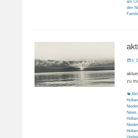
am IJ
den N
Famili
akt
Veröffe
5. 
am
aktue
zu ma
Katego
Akt
Hollan
Niede
News
,
Hollan
Niede
Hollan
Updat