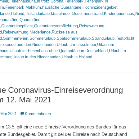
lmeer
,
Ferienhausurlaub trotz Corona
,
Ferienpark
,
Ferienpark in
um
,
Ferienpark Makkum
,
häusliche Quarantäne
,
Hochinzidenzgebiet
rlande
,
Holland
,
Hollandurlaub
,
IJsselmeer
,
IJsselmeerstrand
,
Kinderferienhaus
,
N
uarantäne
,
Quarantäne-
,
Quarantänepflicht
,
Quarantäneverpflichtung
,
Reisewarnung
d
,
Reisewarnung Niederlande
,
Rückreise aus
d
,
Sommerferien
,
Sommerurlaub
,
Spätsommerurlaub
,
Strandurlaub
,
Testpflicht
nreisende aus den Niederlanden
,
Urlaub am IJsselmeer
,
Urlaub im
nhaus
,
Urlaub im Ferienhaus ohne Quarantäne in Deutschland
,
Urlaub im
ommer
,
Urlaub in den Niederlanden
,
Urlaub in Holland
ue Coronavirus-Einreiseverordnung
m 12. Mai 2021
ntlicht
 Mai 2021
Kommentieren
m 13.5. gilt eine neue Einreise-Verordnung des Bundes für das
te Bundesgebiet. Damit gilt bei der Einreise nach Deutschland