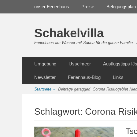
Weiter
Navigation
unser Ferienhaus
Preise
Belegungsplan
zum
Inhalt
Schakelvilla
Ferienhaus am Wasser mit Sauna für die ganze Familie 
Weiter
Sekundäre Navigation
Umgebung
IJsselmeer
Ausflugstipps I
zum
Inhalt
Newsletter
Ferienhaus-Blog
Links
Startseite
»
Beiträge getagged
Corona Risikogebiet Nie
Schlagwort:
Corona Risi
Ts