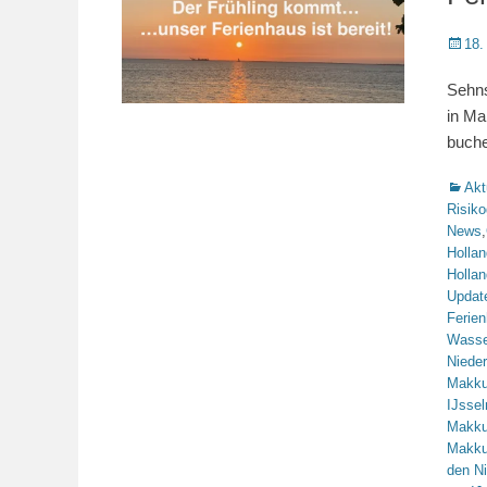
Veröffe
18.
am
Sehns
in Ma
buch
Katego
Akt
Risiko
News
,
Hollan
Hollan
Updat
Ferie
Wasse
Niede
Makk
IJsse
Makk
Makk
den N