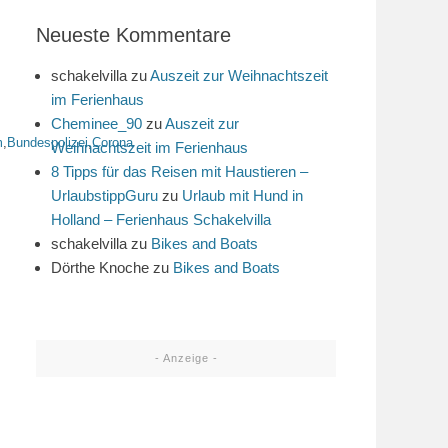
Neueste Kommentare
schakelvilla
zu
Auszeit zur Weihnachtszeit
im Ferienhaus
Cheminee_90
zu
Auszeit zur
m
,
Bundespolizei
,
Corona
Weihnachtszeit im Ferienhaus
8 Tipps für das Reisen mit Haustieren –
UrlaubstippGuru
zu
Urlaub mit Hund in
Holland – Ferienhaus Schakelvilla
schakelvilla
zu
Bikes and Boats
Dörthe Knoche
zu
Bikes and Boats
- Anzeige -