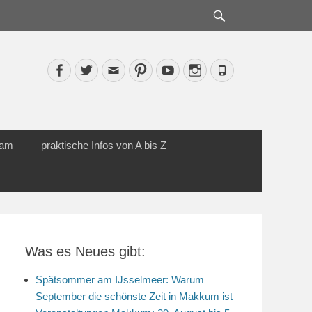
Suche
Facebook
Twitter
Email
Pinterest
YouTube
Instagram
Phone
cam
praktische Infos von A bis Z
Was es Neues gibt:
Spätsommer am IJsselmeer: Warum
September die schönste Zeit in Makkum ist