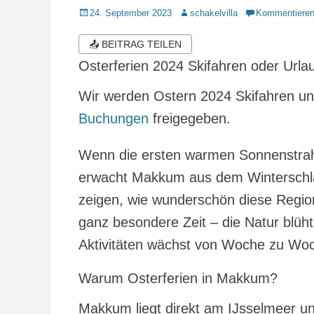
Veröffentlicht
Autor
24. September 2023
schakelvilla
Kommentiere
am
📤 BEITRAG TEILEN
Osterferien 2024 Skifahren oder Urla
Wir werden Ostern 2024 Skifahren un
Buchungen
freigegeben.
Wenn die ersten warmen Sonnenstrahl
erwacht Makkum aus dem Winterschl
zeigen, wie wunderschön diese Region
ganz besondere Zeit – die Natur blüh
Aktivitäten wächst von Woche zu Wo
Warum Osterferien in Makkum?
Makkum liegt direkt am IJsselmeer und