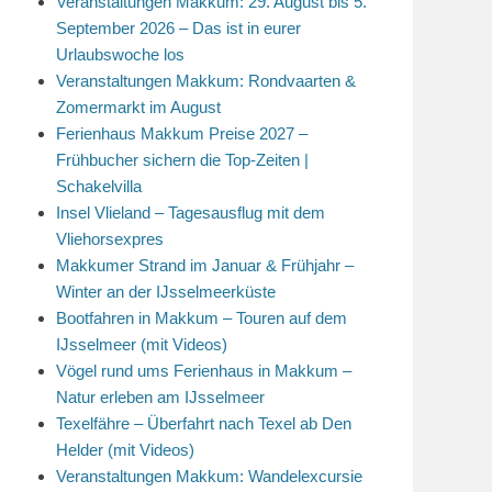
Veranstaltungen Makkum: 29. August bis 5.
September 2026 – Das ist in eurer
Urlaubswoche los
Veranstaltungen Makkum: Rondvaarten &
Zomermarkt im August
Ferienhaus Makkum Preise 2027 –
Frühbucher sichern die Top-Zeiten |
Schakelvilla
Insel Vlieland – Tagesausflug mit dem
Vliehorsexpres
Makkumer Strand im Januar & Frühjahr –
Winter an der IJsselmeerküste
Bootfahren in Makkum – Touren auf dem
IJsselmeer (mit Videos)
Vögel rund ums Ferienhaus in Makkum –
Natur erleben am IJsselmeer
Texelfähre – Überfahrt nach Texel ab Den
Helder (mit Videos)
Veranstaltungen Makkum: Wandelexcursie