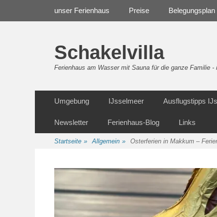
Weiter
Navigation
unser Ferienhaus
Preise
Belegungsplan
zum
Inhalt
Schakelvilla
Ferienhaus am Wasser mit Sauna für die ganze Familie 
Weiter
Sekundäre Navigation
Umgebung
IJsselmeer
Ausflugstipps I
zum
Inhalt
Newsletter
Ferienhaus-Blog
Links
Startseite
»
Allgemein
»
Osterferien in Makkum – Feri