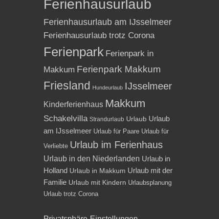
Ferienhausurlaub
Ferienhausurlaub am IJsselmeer
Ferienhausurlaub trotz Corona
Ferienpark
Ferienpark in
Ferienpark Makkum
Makkum
Friesland
IJsselmeer
Hundeurlaub
Makkum
Kinderferienhaus
Schakelvilla
Urlaub
Urlaub
Strandurlaub
am IJsselmeer
Urlaub für Paare
Urlaub für
Urlaub im Ferienhaus
Verliebte
Urlaub in den Niederlanden
Urlaub in
Holland
Urlaub mit der
Urlaub in Makkum
Familie
Urlaub mit Kindern
Urlaubsplanung
Urlaub trotz Corona
Privatsphäre-Einstellungen