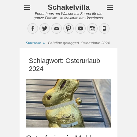
Schakelvilla
Ferienhaus am Wasser mit Sauna für die
ganze Familie - in Makkum am IJsselmeer
Facebook
Twitter
Email
Pinterest
YouTube
Instagram
Phone
Startseite
»
Beiträge getagged
Osterurlaub 2024
Schlagwort:
Osterurlaub
2024