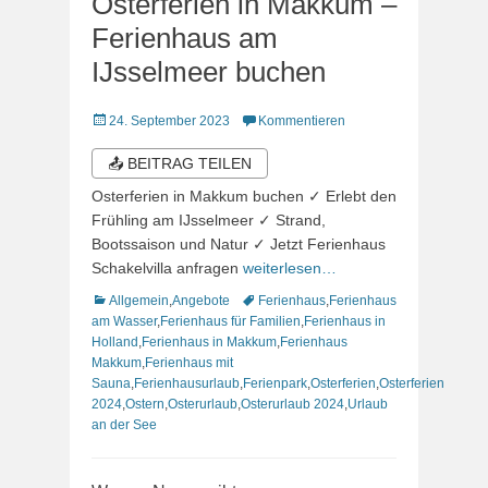
Osterferien in Makkum –
Ferienhaus am
IJsselmeer buchen
Veröffentlicht
24. September 2023
Kommentieren
am
📤 BEITRAG TEILEN
Osterferien in Makkum buchen ✓ Erlebt den
Frühling am IJsselmeer ✓ Strand,
Bootssaison und Natur ✓ Jetzt Ferienhaus
Schakelvilla anfragen
weiterlesen…
Kategorien
Schlagworte
Allgemein
,
Angebote
Ferienhaus
,
Ferienhaus
am Wasser
,
Ferienhaus für Familien
,
Ferienhaus in
Holland
,
Ferienhaus in Makkum
,
Ferienhaus
Makkum
,
Ferienhaus mit
Sauna
,
Ferienhausurlaub
,
Ferienpark
,
Osterferien
,
Osterferien
2024
,
Ostern
,
Osterurlaub
,
Osterurlaub 2024
,
Urlaub
an der See