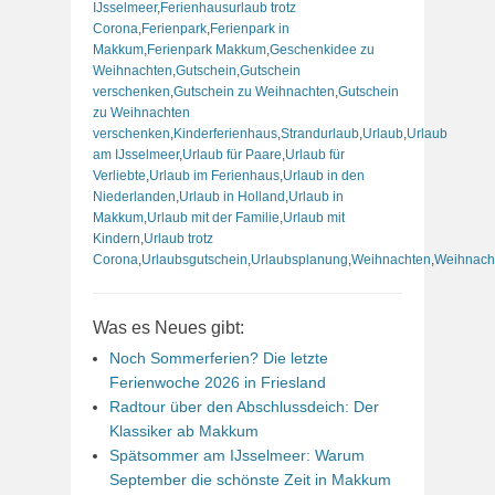
IJsselmeer
,
Ferienhausurlaub trotz
Corona
,
Ferienpark
,
Ferienpark in
Makkum
,
Ferienpark Makkum
,
Geschenkidee zu
Weihnachten
,
Gutschein
,
Gutschein
verschenken
,
Gutschein zu Weihnachten
,
Gutschein
zu Weihnachten
verschenken
,
Kinderferienhaus
,
Strandurlaub
,
Urlaub
,
Urlaub
am IJsselmeer
,
Urlaub für Paare
,
Urlaub für
Verliebte
,
Urlaub im Ferienhaus
,
Urlaub in den
Niederlanden
,
Urlaub in Holland
,
Urlaub in
Makkum
,
Urlaub mit der Familie
,
Urlaub mit
Kindern
,
Urlaub trotz
Corona
,
Urlaubsgutschein
,
Urlaubsplanung
,
Weihnachten
,
Weihnach
Was es Neues gibt:
Noch Sommerferien? Die letzte
Ferienwoche 2026 in Friesland
Radtour über den Abschlussdeich: Der
Klassiker ab Makkum
Spätsommer am IJsselmeer: Warum
September die schönste Zeit in Makkum