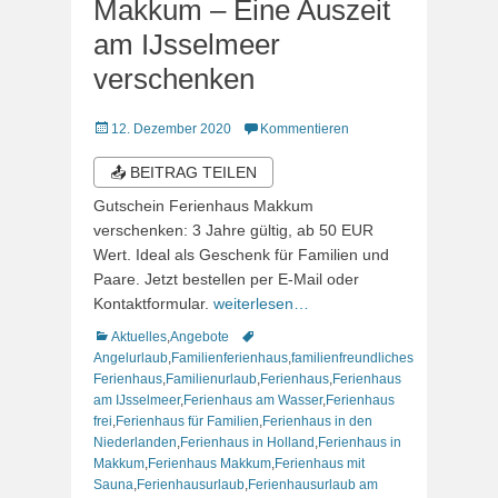
Makkum – Eine Auszeit
am IJsselmeer
verschenken
Veröffentlicht
12. Dezember 2020
Kommentieren
am
📤 BEITRAG TEILEN
Gutschein Ferienhaus Makkum
verschenken: 3 Jahre gültig, ab 50 EUR
Wert. Ideal als Geschenk für Familien und
Paare. Jetzt bestellen per E-Mail oder
Kontaktformular.
weiterlesen…
Kategorien
Schlagworte
Aktuelles
,
Angebote
Angelurlaub
,
Familienferienhaus
,
familienfreundliches
Ferienhaus
,
Familienurlaub
,
Ferienhaus
,
Ferienhaus
am IJsselmeer
,
Ferienhaus am Wasser
,
Ferienhaus
frei
,
Ferienhaus für Familien
,
Ferienhaus in den
Niederlanden
,
Ferienhaus in Holland
,
Ferienhaus in
Makkum
,
Ferienhaus Makkum
,
Ferienhaus mit
Sauna
,
Ferienhausurlaub
,
Ferienhausurlaub am