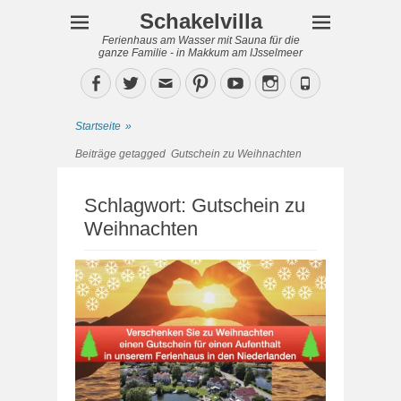
Schakelvilla
Ferienhaus am Wasser mit Sauna für die
ganze Familie - in Makkum am IJsselmeer
Facebook
Twitter
Email
Pinterest
YouTube
Instagram
Phone
Startseite
»
Beiträge getagged
Gutschein zu Weihnachten
Schlagwort:
Gutschein zu
Weihnachten