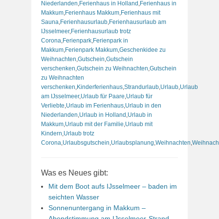
Niederlanden
,
Ferienhaus in Holland
,
Ferienhaus in
Makkum
,
Ferienhaus Makkum
,
Ferienhaus mit
Sauna
,
Ferienhausurlaub
,
Ferienhausurlaub am
IJsselmeer
,
Ferienhausurlaub trotz
Corona
,
Ferienpark
,
Ferienpark in
Makkum
,
Ferienpark Makkum
,
Geschenkidee zu
Weihnachten
,
Gutschein
,
Gutschein
verschenken
,
Gutschein zu Weihnachten
,
Gutschein
zu Weihnachten
verschenken
,
Kinderferienhaus
,
Strandurlaub
,
Urlaub
,
Urlaub
am IJsselmeer
,
Urlaub für Paare
,
Urlaub für
Verliebte
,
Urlaub im Ferienhaus
,
Urlaub in den
Niederlanden
,
Urlaub in Holland
,
Urlaub in
Makkum
,
Urlaub mit der Familie
,
Urlaub mit
Kindern
,
Urlaub trotz
Corona
,
Urlaubsgutschein
,
Urlaubsplanung
,
Weihnachten
,
Weihnach
Was es Neues gibt:
Mit dem Boot aufs IJsselmeer – baden im
seichten Wasser
Sonnenuntergang in Makkum –
Abendstimmung am IJsselmeer-Strand