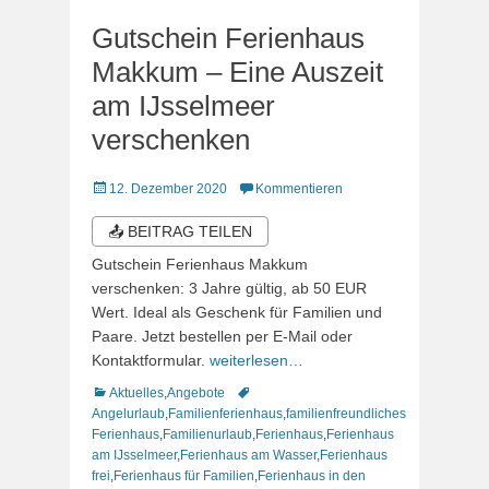
Gutschein Ferienhaus
Makkum – Eine Auszeit
am IJsselmeer
verschenken
Veröffentlicht
12. Dezember 2020
Kommentieren
am
📤 BEITRAG TEILEN
Gutschein Ferienhaus Makkum
verschenken: 3 Jahre gültig, ab 50 EUR
Wert. Ideal als Geschenk für Familien und
Paare. Jetzt bestellen per E-Mail oder
Kontaktformular.
weiterlesen…
Kategorien
Schlagworte
Aktuelles
,
Angebote
Angelurlaub
,
Familienferienhaus
,
familienfreundliches
Ferienhaus
,
Familienurlaub
,
Ferienhaus
,
Ferienhaus
am IJsselmeer
,
Ferienhaus am Wasser
,
Ferienhaus
frei
,
Ferienhaus für Familien
,
Ferienhaus in den