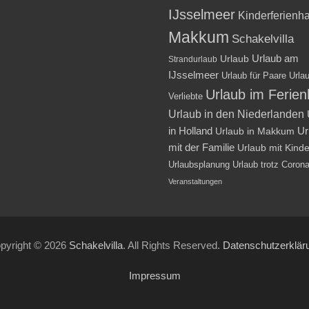
IJsselmeer
Kinderferienh
Makkum
Schakelvilla
Urlaub am
Urlaub
Strandurlaub
IJsselmeer
Urlaub für Paare
Urlau
Urlaub im Ferie
Verliebte
Urlaub in den Niederlanden
in Holland
Ur
Urlaub in Makkum
mit der Familie
Urlaub mit Kind
Urlaubsplanung
Urlaub trotz Coron
Veranstaltungen
pyright © 2026
Schakelvilla
. All Rights Reserved.
Datenschutzerklär
Impressum