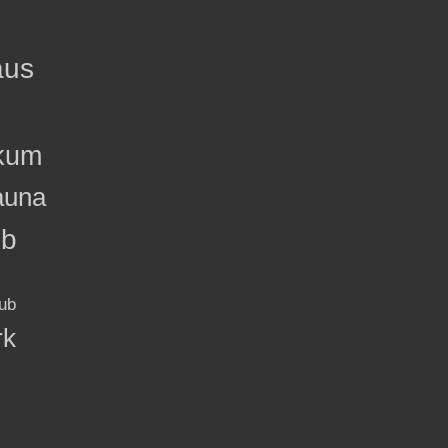
aus
kum
auna
ub
ub
rk