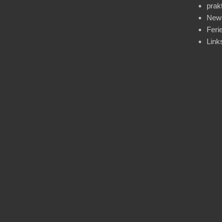
prak
News
Feri
Link