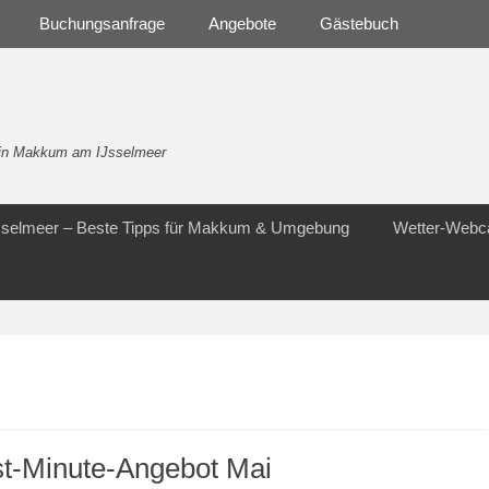
Buchungsanfrage
Angebote
Gästebuch
- in Makkum am IJsselmeer
Jsselmeer – Beste Tipps für Makkum & Umgebung
Wetter-Web
st-Minute-Angebot Mai