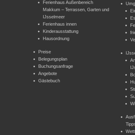
Ferienhaus Außenbereich
Umg
Makkum – Terrassen, Garten und
Ei
IJsselmeer
Es
Ferienhaus innen
Fe
Kinderausstattung
fr
Hausordnung
Ve
Preise
IJss
Belegungsplan
An
Buchungsanfrage
IJ
Angebote
Bo
Gästebuch
H
St
Su
Wi
Ausf
Tipp
Wet