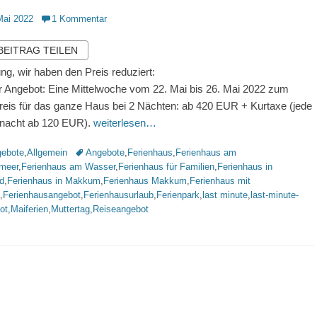
ntlicht
Mai 2022
1 Kommentar
 BEITRAG TEILEN
ng, wir haben den Preis reduziert:
 Angebot: Eine Mittelwoche vom 22. Mai bis 26. Mai 2022 zum
reis für das ganze Haus bei 2 Nächten: ab 420 EUR + Kurtaxe (jede
nacht ab 120 EUR).
weiterlesen…
rien
Schlagworte
ebote
,
Allgemein
Angebote
,
Ferienhaus
,
Ferienhaus am
lmeer
,
Ferienhaus am Wasser
,
Ferienhaus für Familien
,
Ferienhaus in
d
,
Ferienhaus in Makkum
,
Ferienhaus Makkum
,
Ferienhaus mit
,
Ferienhausangebot
,
Ferienhausurlaub
,
Ferienpark
,
last minute
,
last-minute-
ot
,
Maiferien
,
Muttertag
,
Reiseangebot