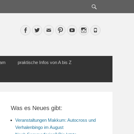
Suche
Facebook
Twitter
Email
Pinterest
YouTube
Instagram
Phone
cam
praktische Infos von A bis Z
Was es Neues gibt:
Veranstaltungen Makkum: Autocross und
Verhalenbingo im August