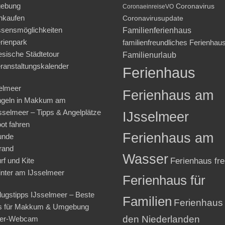
ebung
Coronavirus
CoronaeinreiseVO
nkaufen
Coronavirusupdate
sensmöglichkeiten
Familienferienhaus
rienpark
familienfreundliches Ferienhau
iesische Städtetour
Familienurlaub
ranstaltungskalender
Ferienhaus
elmeer
Ferienhaus am
geln in Makkum am
sselmeer – Tipps & Angelplätze
IJsselmeer
ot fahren
Ferienhaus am
unde
rand
Wasser
rf und Kite
Ferienhaus fre
nter am IJsselmeer
Ferienhaus für
lugstipps IJsselmeer – Beste
Familien
Ferienhaus 
s für Makkum & Umgebung
den Niederlanden
ter-Webcam