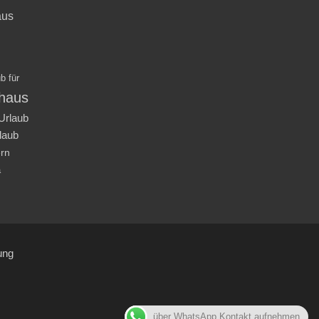
aus
b für
nhaus
Urlaub
laub
ern
a
ung
über WhatsApp Kontakt aufnehmen