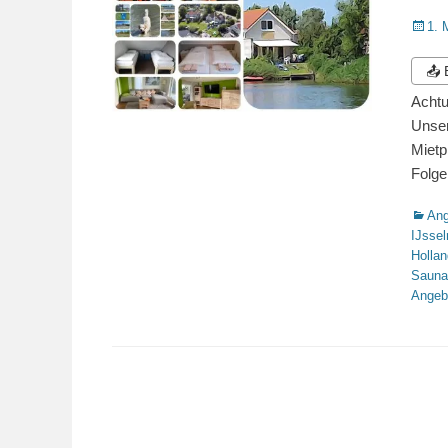
Veröffe
1. 
am
📤
Achtu
Unser
Mietp
Folge
Katego
Ang
IJsse
Hollan
Sauna
Angeb