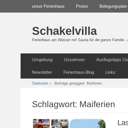
Weiter
Navigation
unser Ferienhaus
Preise
Belegungsplan
zum
Inhalt
Schakelvilla
Ferienhaus am Wasser mit Sauna für die ganze Familie 
Weiter
Sekundäre Navigation
Umgebung
IJsselmeer
Ausflugstipps I
zum
Inhalt
Newsletter
Ferienhaus-Blog
Links
Startseite
»
Beiträge getagged
Maiferien
Schlagwort:
Maiferien
La