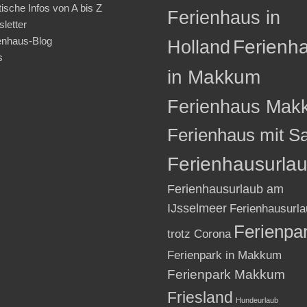
tische Infos von A bis Z
Ferienhaus in
letter
enhaus-Blog
Holland
Ferienh
s
in Makkum
Ferienhaus Mak
Ferienhaus mit S
Ferienhausurla
Ferienhausurlaub am
IJsselmeer
Ferienhausurla
Ferienpa
trotz Corona
Ferienpark in Makkum
Ferienpark Makkum
Friesland
Hundeurlaub