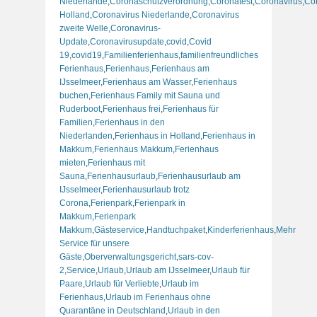
Niederlande
,
Coronaschutzverordnung
,
Coronatest
,
Coronavirus
,
Co
Holland
,
Coronavirus Niederlande
,
Coronavirus
zweite Welle
,
Coronavirus-
Update
,
Coronavirusupdate
,
covid
,
Covid
19
,
covid19
,
Familienferienhaus
,
familienfreundliches
Ferienhaus
,
Ferienhaus
,
Ferienhaus am
IJsselmeer
,
Ferienhaus am Wasser
,
Ferienhaus
buchen
,
Ferienhaus Family mit Sauna und
Ruderboot
,
Ferienhaus frei
,
Ferienhaus für
Familien
,
Ferienhaus in den
Niederlanden
,
Ferienhaus in Holland
,
Ferienhaus in
Makkum
,
Ferienhaus Makkum
,
Ferienhaus
mieten
,
Ferienhaus mit
Sauna
,
Ferienhausurlaub
,
Ferienhausurlaub am
IJsselmeer
,
Ferienhausurlaub trotz
Corona
,
Ferienpark
,
Ferienpark in
Makkum
,
Ferienpark
Makkum
,
Gästeservice
,
Handtuchpaket
,
Kinderferienhaus
,
Mehr
Service für unsere
Gäste
,
Oberverwaltungsgericht
,
sars-cov-
2
,
Service
,
Urlaub
,
Urlaub am IJsselmeer
,
Urlaub für
Paare
,
Urlaub für Verliebte
,
Urlaub im
Ferienhaus
,
Urlaub im Ferienhaus ohne
Quarantäne in Deutschland
,
Urlaub in den