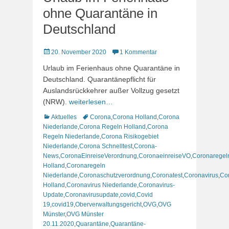
ohne Quarantäne in
Deutschland
Veröffentlicht
20. November 2020
1 Kommentar
am
Urlaub im Ferienhaus ohne Quarantäne in
Deutschland. Quarantänepflicht für
Auslandsrückkehrer außer Vollzug gesetzt
(NRW).
weiterlesen…
Kategorien
Schlagworte
Aktuelles
Corona
,
Corona Holland
,
Corona
Niederlande
,
Corona Regeln Holland
,
Corona
Regeln Niederlande
,
Corona Risikogebiet
Niederlande
,
Corona Schnelltest
,
Corona-
News
,
CoronaEinreiseVerordnung
,
CoronaeinreiseVO
,
Coronaregel
Holland
,
Coronaregeln
Niederlande
,
Coronaschutzverordnung
,
Coronatest
,
Coronavirus
,
Co
Holland
,
Coronavirus Niederlande
,
Coronavirus-
Update
,
Coronavirusupdate
,
covid
,
Covid
19
,
covid19
,
Oberverwaltungsgericht
,
OVG
,
OVG
Münster
,
OVG Münster
20.11.2020
,
Quarantäne
,
Quarantäne-