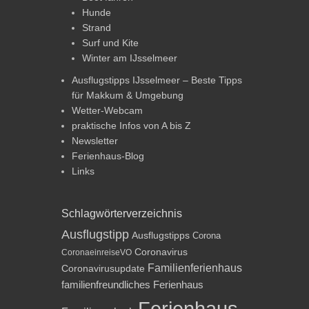
Hunde
Strand
Surf und Kite
Winter am IJsselmeer
Ausflugstipps IJsselmeer – Beste Tipps
für Makkum & Umgebung
Wetter-Webcam
praktische Infos von A bis Z
Newsletter
Ferienhaus-Blog
Links
Schlagwörterverzeichnis
Ausflugstipp
Ausflugstipps
Corona
Coronavirus
CoronaeinreiseVO
Familienferienhaus
Coronavirusupdate
familienfreundliches Ferienhaus
Ferienhaus