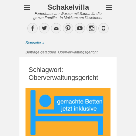
Schakelvilla
Ferienhaus am Wasser mit Sauna für die
ganze Familie - in Makkum am IJsselmeer
Facebook
Twitter
Email
Pinterest
YouTube
Instagram
Phone
Startseite
»
Beiträge getagged
Oberverwaltungsgericht
Schlagwort:
Oberverwaltungsgericht