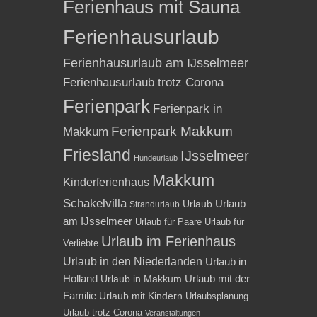
Ferienhaus mit Sauna
Ferienhausurlaub
Ferienhausurlaub am IJsselmeer
Ferienhausurlaub trotz Corona
Ferienpark
Ferienpark in
Ferienpark Makkum
Makkum
Friesland
IJsselmeer
Hundeurlaub
Makkum
Kinderferienhaus
Schakelvilla
Urlaub
Urlaub
Strandurlaub
am IJsselmeer
Urlaub für Paare
Urlaub für
Urlaub im Ferienhaus
Verliebte
Urlaub in den Niederlanden
Urlaub in
Holland
Urlaub mit der
Urlaub in Makkum
Familie
Urlaub mit Kindern
Urlaubsplanung
Urlaub trotz Corona
Veranstaltungen