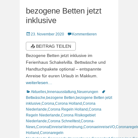
bezogene Betten jetzt
inklusive
Veröffentlicht
23. November 2020
Kommentieren
am
📤 BEITRAG TEILEN
Bezogene Betten jetzt inklusive im
Ferienhaus Schakelvilla. Bettwäsche und
Handtuchpakete optional – entspannte
Anreise für euren Urlaub in Makkum.
weiterlesen…
Kategorien
Schlagworte
Aktuelles
,
Innenausstattung
,
Neuerungen
Bettwäsche
,
bezogene Betten
,
bezogene Betten jetzt
inklusive
,
Corona
,
Corona Holland
,
Corona
Niederlande
,
Corona Regeln Holland
,
Corona
Regeln Niederlande
,
Corona Risikogebiet
Niederlande
,
Corona Schnelltest
,
Corona-
News
,
CoronaEinreiseVerordnung
,
CoronaeinreiseVO
,
Coronaregel
Holland
,
Coronaregeln