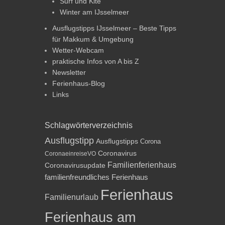
Surf und Kite
Winter am IJsselmeer
Ausflugstipps IJsselmeer – Beste Tipps
für Makkum & Umgebung
Wetter-Webcam
praktische Infos von A bis Z
Newsletter
Ferienhaus-Blog
Links
Schlagwörterverzeichnis
Ausflugstipp
Ausflugstipps
Corona
Coronavirus
CoronaeinreiseVO
Familienferienhaus
Coronavirusupdate
familienfreundliches Ferienhaus
Ferienhaus
Familienurlaub
Ferienhaus am