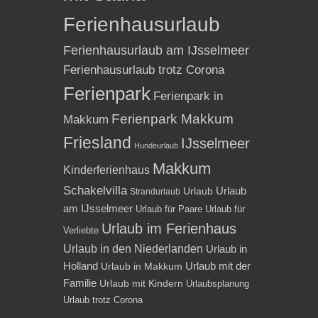
Ferienhausurlaub
Ferienhausurlaub am IJsselmeer
Ferienhausurlaub trotz Corona
Ferienpark
Ferienpark in
Ferienpark Makkum
Makkum
Friesland
IJsselmeer
Hundeurlaub
Makkum
Kinderferienhaus
Schakelvilla
Urlaub
Urlaub
Strandurlaub
am IJsselmeer
Urlaub für Paare
Urlaub für
Urlaub im Ferienhaus
Verliebte
Urlaub in den Niederlanden
Urlaub in
Holland
Urlaub mit der
Urlaub in Makkum
Familie
Urlaub mit Kindern
Urlaubsplanung
Urlaub trotz Corona