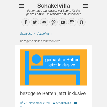
Schakelvilla
Ferienhaus am Wasser mit Sauna für die
ganze Familie - in Makkum am IJsselmeer
Facebook
Twitter
Email
Pinterest
YouTube
Instagram
Phone
Startseite
»
Aktuelles
»
bezogene Betten jetzt inklusive
bezogene Betten jetzt inklusive
Veröffentlicht
Autor
23. November 2020
schakelvilla