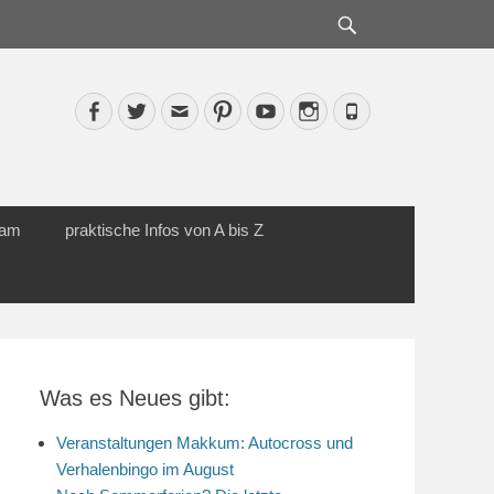
Suche
Facebook
Twitter
Email
Pinterest
YouTube
Instagram
Phone
cam
praktische Infos von A bis Z
Was es Neues gibt:
Veranstaltungen Makkum: Autocross und
Verhalenbingo im August