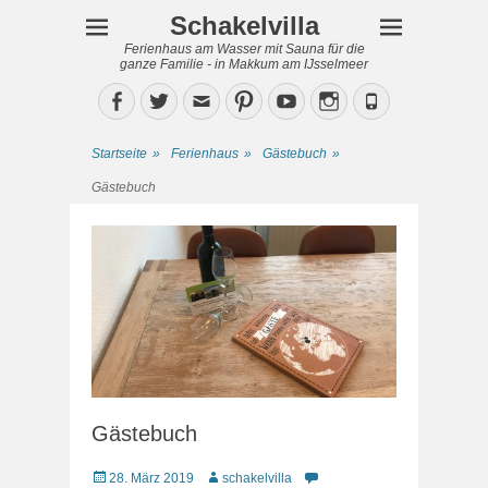
Schakelvilla
Ferienhaus am Wasser mit Sauna für die
ganze Familie - in Makkum am IJsselmeer
Facebook
Twitter
Email
Pinterest
YouTube
Instagram
Phone
Startseite
»
Ferienhaus
»
Gästebuch
»
Gästebuch
Gästebuch
Veröffentlicht
Autor
28. März 2019
schakelvilla