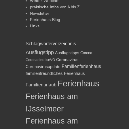
Wetter-Webcam
praktische Infos von A bis Z
Newsletter
Ferienhaus-Blog
Links
Schlagwörterverzeichnis
Ausflugstipp
Ausflugstipps
Corona
Coronavirus
CoronaeinreiseVO
Familienferienhaus
Coronavirusupdate
familienfreundliches Ferienhaus
Ferienhaus
Familienurlaub
Ferienhaus am
IJsselmeer
Ferienhaus am