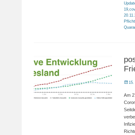
Updat
19
,
co
20.11
Pflicht
Quara
pos
Fri
Veröffe
15.
am
Am 27
Coron
Seitd
verbe
Infizi
Richt