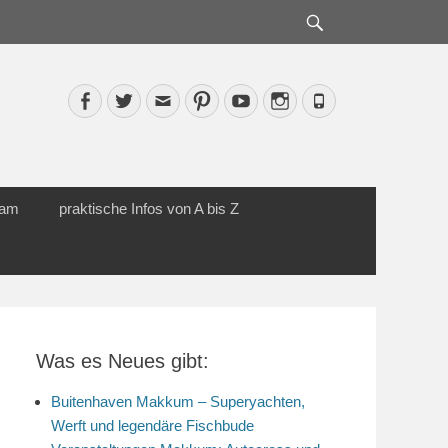
Suche
Facebook
Twitter
Email
Pinterest
YouTube
Instagram
Phone
cam
praktische Infos von A bis Z
Was es Neues gibt:
Buitenhaven Makkum – Superyachten,
Werft und legendäre Fischbude