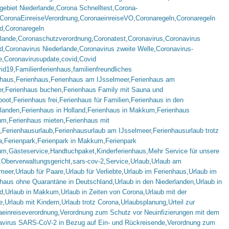
gebiet Niederlande
,
Corona Schnelltest
,
Corona-
CoronaEinreiseVerordnung
,
CoronaeinreiseVO
,
Coronaregeln
,
Coronaregeln
d
,
Coronaregeln
rlande
,
Coronaschutzverordnung
,
Coronatest
,
Coronavirus
,
Coronavirus
d
,
Coronavirus Niederlande
,
Coronavirus zweite Welle
,
Coronavirus-
e
,
Coronavirusupdate
,
covid
,
Covid
vid19
,
Familienferienhaus
,
familienfreundliches
nhaus
,
Ferienhaus
,
Ferienhaus am IJsselmeer
,
Ferienhaus am
r
,
Ferienhaus buchen
,
Ferienhaus Family mit Sauna und
boot
,
Ferienhaus frei
,
Ferienhaus für Familien
,
Ferienhaus in den
rlanden
,
Ferienhaus in Holland
,
Ferienhaus in Makkum
,
Ferienhaus
um
,
Ferienhaus mieten
,
Ferienhaus mit
,
Ferienhausurlaub
,
Ferienhausurlaub am IJsselmeer
,
Ferienhausurlaub trotz
a
,
Ferienpark
,
Ferienpark in Makkum
,
Ferienpark
um
,
Gästeservice
,
Handtuchpaket
,
Kinderferienhaus
,
Mehr Service für unsere
,
Oberverwaltungsgericht
,
sars-cov-2
,
Service
,
Urlaub
,
Urlaub am
lmeer
,
Urlaub für Paare
,
Urlaub für Verliebte
,
Urlaub im Ferienhaus
,
Urlaub im
nhaus ohne Quarantäne in Deutschland
,
Urlaub in den Niederlanden
,
Urlaub in
d
,
Urlaub in Makkum
,
Urlaub in Zeiten von Corona
,
Urlaub mit der
e
,
Urlaub mit Kindern
,
Urlaub trotz Corona
,
Urlaubsplanung
,
Urteil zur
aeinreiseverordnung
,
Verordnung zum Schutz vor Neuinfizierungen mit dem
avirus SARS-CoV-2 in Bezug auf Ein- und Rückreisende
,
Verordnung zum