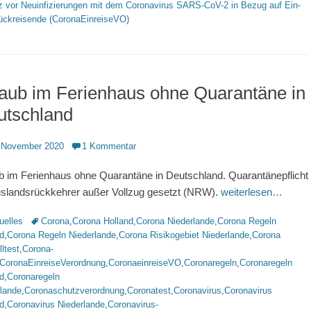
z vor Neuinfizierungen mit dem Coronavirus SARS-CoV-2 in Bezug auf Ein-
ückreisende (CoronaEinreiseVO)
aub im Ferienhaus ohne Quarantäne in
utschland
ntlicht
 November 2020
1 Kommentar
b im Ferienhaus ohne Quarantäne in Deutschland. Quarantänepflicht
uslandsrückkehrer außer Vollzug gesetzt (NRW).
weiterlesen…
rien
Schlagworte
uelles
Corona
,
Corona Holland
,
Corona Niederlande
,
Corona Regeln
d
,
Corona Regeln Niederlande
,
Corona Risikogebiet Niederlande
,
Corona
ltest
,
Corona-
CoronaEinreiseVerordnung
,
CoronaeinreiseVO
,
Coronaregeln
,
Coronaregeln
d
,
Coronaregeln
rlande
,
Coronaschutzverordnung
,
Coronatest
,
Coronavirus
,
Coronavirus
d
,
Coronavirus Niederlande
,
Coronavirus-