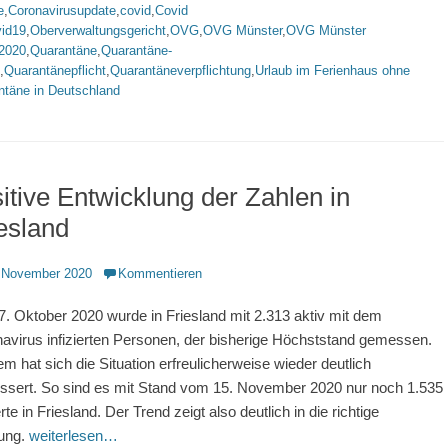
e
,
Coronavirusupdate
,
covid
,
Covid
vid19
,
Oberverwaltungsgericht
,
OVG
,
OVG Münster
,
OVG Münster
.2020
,
Quarantäne
,
Quarantäne-
,
Quarantänepflicht
,
Quarantäneverpflichtung
,
Urlaub im Ferienhaus ohne
ntäne in Deutschland
itive Entwicklung der Zahlen in
esland
ntlicht
 November 2020
Kommentieren
. Oktober 2020 wurde in Friesland mit 2.313 aktiv mit dem
avirus infizierten Personen, der bisherige Höchststand gemessen.
em hat sich die Situation erfreulicherweise wieder deutlich
ssert. So sind es mit Stand vom 15. November 2020 nur noch 1.535
erte in Friesland. Der Trend zeigt also deutlich in die richtige
ung.
weiterlesen…