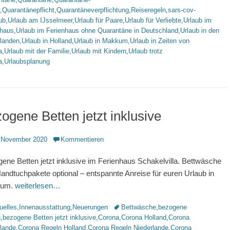
,
Quarantänepflicht
,
Quarantäneverpflichtung
,
Reiseregeln
,
sars-cov-
ub
,
Urlaub am IJsselmeer
,
Urlaub für Paare
,
Urlaub für Verliebte
,
Urlaub im
nhaus
,
Urlaub im Ferienhaus ohne Quarantäne in Deutschland
,
Urlaub in den
rlanden
,
Urlaub in Holland
,
Urlaub in Makkum
,
Urlaub in Zeiten von
a
,
Urlaub mit der Familie
,
Urlaub mit Kindern
,
Urlaub trotz
a
,
Urlaubsplanung
ogene Betten jetzt inklusive
ntlicht
 November 2020
Kommentieren
ene Betten jetzt inklusive im Ferienhaus Schakelvilla. Bettwäsche
andtuchpakete optional – entspannte Anreise für euren Urlaub in
kum.
weiterlesen…
rien
Schlagworte
uelles
,
Innenausstattung
,
Neuerungen
Bettwäsche
,
bezogene
n
,
bezogene Betten jetzt inklusive
,
Corona
,
Corona Holland
,
Corona
rlande
,
Corona Regeln Holland
,
Corona Regeln Niederlande
,
Corona