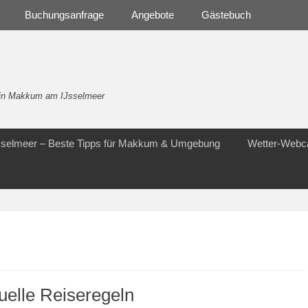
Buchungsanfrage
Angebote
Gästebuch
- in Makkum am IJsselmeer
Jsselmeer – Beste Tipps für Makkum & Umgebung
Wetter-Web
uelle Reiseregeln