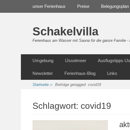
Weiter
Navigation
unser Ferienhaus
Preise
Belegungsplan
zum
Inhalt
Schakelvilla
Ferienhaus am Wasser mit Sauna für die ganze Familie 
Weiter
Sekundäre Navigation
Umgebung
IJsselmeer
Ausflugstipps I
zum
Inhalt
Newsletter
Ferienhaus-Blog
Links
Startseite
»
Beiträge getagged
covid19
Schlagwort:
covid19
akt