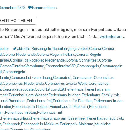
ntlicht
Dezember 2020
Kommentieren
 BEITRAG TEILEN
lle Reiseregeln – ist es aktuell möglich, in einem Ferienhaus Urlaub
chen? Die Antwort ist eigentlich ganz einfach. -> Ja!
weiterlesen…
rien
Schlagworte
uelles
aktuelle Reiseregeln
,
Beherbergungsverbot
,
Corona
,
Corona
d
,
Corona Niederlande
,
Corona Regeln Holland
,
Corona Regeln
rlande
,
Corona Risikogebiet Niederlande
,
Corona Schnelltest
,
Corona-
CoronaEinreiseVerordnung
,
CoronaeinreiseVO
,
Coronaregeln
,
Coronaregeln
d
,
Coronaregeln
rlande
,
Coronaschutzverordnung
,
Coronatest
,
Coronavirus
,
Coronavirus
d
,
Coronavirus Niederlande
,
Coronavirus zweite Welle
,
Coronavirus-
e
,
Coronavirusupdate
,
Covid 19
,
covid19
,
Ferienhaus
,
Ferienhaus am
lmeer
,
Ferienhaus am Wasser
,
Ferienhaus buchen
,
Ferienhaus Family mit
 und Ruderboot
,
Ferienhaus frei
,
Ferienhaus für Familien
,
Ferienhaus in den
rlanden
,
Ferienhaus in Holland
,
Ferienhaus in Makkum
,
Ferienhaus
um
,
Ferienhaus mieten
,
Ferienhaus mit
,
Ferienhausurlaub
,
Ferienhausurlaub am IJsselmeer
,
Ferienhausurlaub trotz
a
,
Ferienpark
,
Ferienpark in Makkum
,
Ferienpark Makkum
,
häusliche
ntäne
,
Quarantäne
,
Quarantäne-