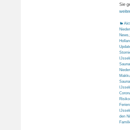
Sie g
weit
Katego
Akt
Niede
News
,
Hollan
Updat
Storn
IJsse
Sauna
Niede
Makk
Sauna
IJsse
Coron
Risiko
Ferie
IJsse
den N
Famili