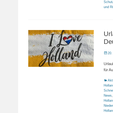
Schut
und R
Url
De
Veröffe
20.
am
Urlau
für A
Katego
Akt
Hollan
Schnel
News
,
Hollan
Niede
Hollan