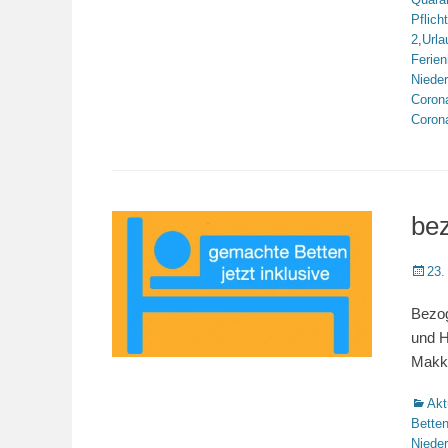
Pflicht
2
,
Urla
Ferie
Niede
Coron
Coron
bez
Veröffe
23.
am
Bezog
und H
Mak
Katego
Akt
Bette
Niede