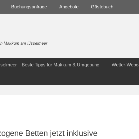
Buchungsanfrage
Angebote
Gästebuch
- in Makkum am IJsselmeer
Jsselmeer – Beste Tipps für Makkum & Umgebung
Wetter-Web
ogene Betten jetzt inklusive