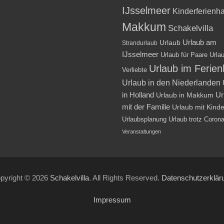
IJsselmeer
Kinderferienh
Makkum
Schakelvilla
Urlaub am
Urlaub
Strandurlaub
IJsselmeer
Urlaub für Paare
Urlau
Urlaub im Ferie
Verliebte
Urlaub in den Niederlanden
in Holland
Ur
Urlaub in Makkum
mit der Familie
Urlaub mit Kind
Urlaubsplanung
Urlaub trotz Coron
Veranstaltungen
pyright © 2026
Schakelvilla
. All Rights Reserved.
Datenschutzerklär
Impressum