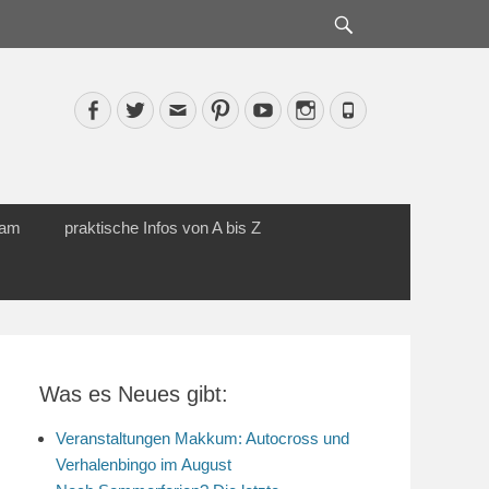
Suche
Facebook
Twitter
Email
Pinterest
YouTube
Instagram
Phone
cam
praktische Infos von A bis Z
Was es Neues gibt:
Veranstaltungen Makkum: Autocross und
Verhalenbingo im August