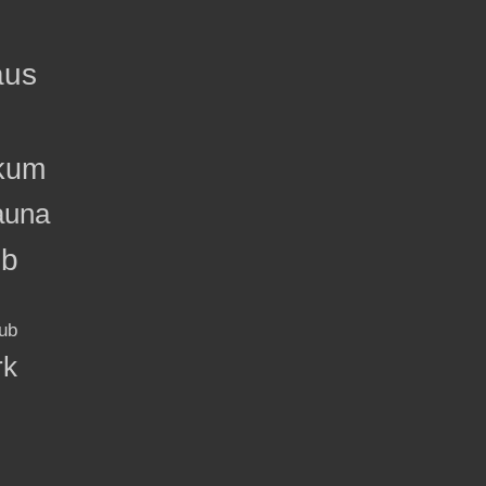
aus
kum
auna
ub
ub
rk