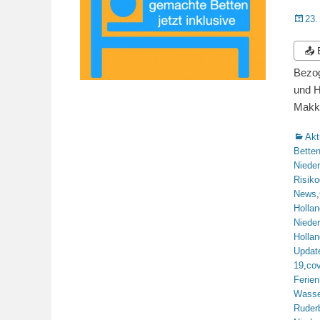
Veröffe
23.
am
📤
Bezog
und H
Mak
Katego
Akt
Bette
Niede
Risiko
News
,
Hollan
Niede
Hollan
Updat
19
,
co
Ferie
Wasse
Ruder