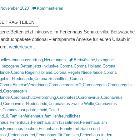
ntlicht
 November 2020
Kommentieren
 BEITRAG TEILEN
ene Betten jetzt inklusive im Ferienhaus Schakelvilla. Bettwäsche
andtuchpakete optional – entspannte Anreise für euren Urlaub in
kum.
weiterlesen…
rien
Schlagworte
uelles
,
Innenausstattung
,
Neuerungen
Bettwäsche
,
bezogene
n
,
bezogene Betten jetzt inklusive
,
Corona
,
Corona Holland
,
Corona
rlande
,
Corona Regeln Holland
,
Corona Regeln Niederlande
,
Corona
gebiet Niederlande
,
Corona Schnelltest
,
Corona-
CoronaEinreiseVerordnung
,
CoronaeinreiseVO
,
Coronaregeln
,
Coronaregeln
d
,
Coronaregeln
rlande
,
Coronaschutzverordnung
,
Coronatest
,
Coronavirus
,
Coronavirus
d
,
Coronavirus Niederlande
,
Coronavirus zweite Welle
,
Coronavirus-
e
,
Coronavirusupdate
,
covid
,
Covid
vid19
,
Familienferienhaus
,
familienfreundliches
nhaus
,
Ferienhaus
,
Ferienhaus am IJsselmeer
,
Ferienhaus am
r
,
Ferienhaus buchen
,
Ferienhaus Family mit Sauna und
boot
,
Ferienhaus frei
,
Ferienhaus für Familien
,
Ferienhaus in den