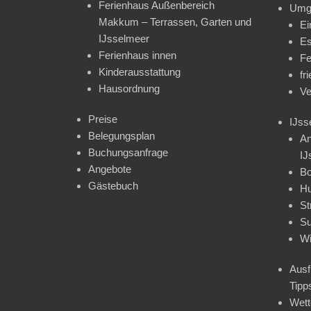
Ferienhaus Außenbereich
Umg
Makkum – Terrassen, Garten und
Ei
IJsselmeer
Es
Ferienhaus innen
Fe
Kinderausstattung
fr
Hausordnung
Ve
Preise
IJss
Belegungsplan
An
Buchungsanfrage
IJ
Angebote
Bo
Gästebuch
H
St
Su
Wi
Ausf
Tipp
Wet