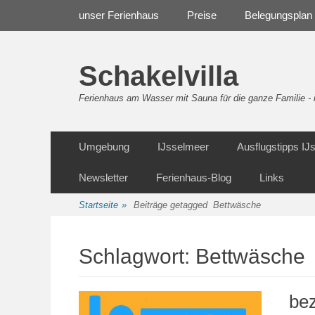
Weiter
Navigation
unser Ferienhaus
Preise
Belegungsplan
zum
Inhalt
Schakelvilla
Ferienhaus am Wasser mit Sauna für die ganze Familie 
Weiter
Sekundäre Navigation
Umgebung
IJsselmeer
Ausflugstipps I
zum
Inhalt
Newsletter
Ferienhaus-Blog
Links
Startseite
»
Beiträge getagged
Bettwäsche
Schlagwort:
Bettwäsche
bez