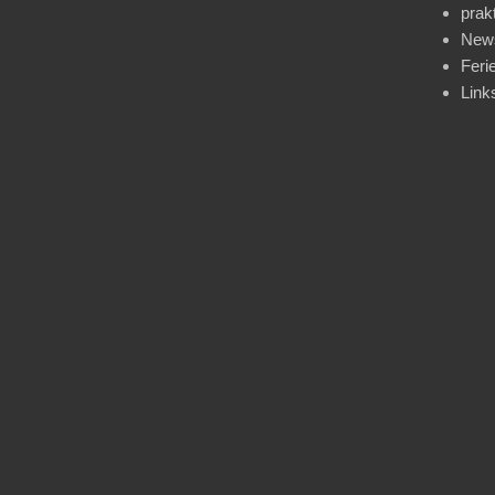
prak
News
Feri
Link