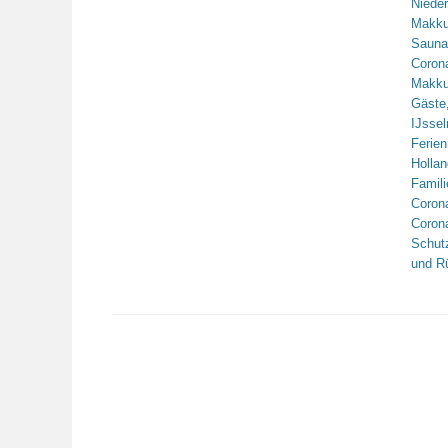
Niede
Makk
Sauna
Coron
Makk
Gäste
IJsse
Ferie
Hollan
Famili
Coron
Coron
Schut
und R