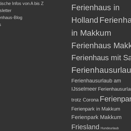
tische Infos von A bis Z
Ferienhaus in
letter
enhaus-Blog
Holland
Ferienh
s
in Makkum
Ferienhaus Mak
Ferienhaus mit S
Ferienhausurla
Ferienhausurlaub am
IJsselmeer
Ferienhausurla
Ferienpa
trotz Corona
Ferienpark in Makkum
Ferienpark Makkum
Friesland
Hundeurlaub