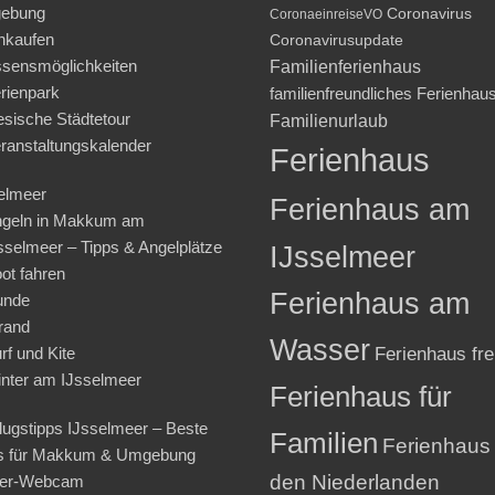
ebung
Coronavirus
CoronaeinreiseVO
nkaufen
Coronavirusupdate
sensmöglichkeiten
Familienferienhaus
rienpark
familienfreundliches Ferienhau
iesische Städtetour
Familienurlaub
ranstaltungskalender
Ferienhaus
elmeer
Ferienhaus am
geln in Makkum am
sselmeer – Tipps & Angelplätze
IJsselmeer
ot fahren
Ferienhaus am
unde
rand
Wasser
rf und Kite
Ferienhaus fre
nter am IJsselmeer
Ferienhaus für
lugstipps IJsselmeer – Beste
Familien
Ferienhaus 
s für Makkum & Umgebung
den Niederlanden
ter-Webcam