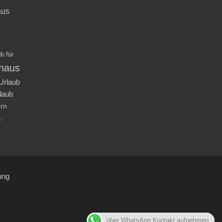
aus
b für
nhaus
Urlaub
laub
ern
a
ung
über WhatsApp Kontakt aufnehmen