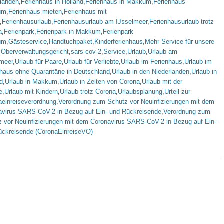
rlanden
,
Ferienhaus in Holland
,
Ferienhaus in Makkum
,
Ferienhaus
um
,
Ferienhaus mieten
,
Ferienhaus mit
,
Ferienhausurlaub
,
Ferienhausurlaub am IJsselmeer
,
Ferienhausurlaub trotz
a
,
Ferienpark
,
Ferienpark in Makkum
,
Ferienpark
um
,
Gästeservice
,
Handtuchpaket
,
Kinderferienhaus
,
Mehr Service für unsere
,
Oberverwaltungsgericht
,
sars-cov-2
,
Service
,
Urlaub
,
Urlaub am
lmeer
,
Urlaub für Paare
,
Urlaub für Verliebte
,
Urlaub im Ferienhaus
,
Urlaub im
nhaus ohne Quarantäne in Deutschland
,
Urlaub in den Niederlanden
,
Urlaub in
d
,
Urlaub in Makkum
,
Urlaub in Zeiten von Corona
,
Urlaub mit der
e
,
Urlaub mit Kindern
,
Urlaub trotz Corona
,
Urlaubsplanung
,
Urteil zur
aeinreiseverordnung
,
Verordnung zum Schutz vor Neuinfizierungen mit dem
avirus SARS-CoV-2 in Bezug auf Ein- und Rückreisende
,
Verordnung zum
z vor Neuinfizierungen mit dem Coronavirus SARS-CoV-2 in Bezug auf Ein-
ückreisende (CoronaEinreiseVO)