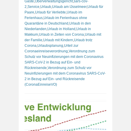
Gäste
,
Oberverwaltungsgericht
,
sars-cov-
2
,
Service
,
Urlaub
,
Urlaub am IJsselmeer
,
Urlaub für
Paare
,
Urlaub für Verliebte
,
Urlaub im
Ferienhaus
,
Urlaub im Ferienhaus ohne
Quarantäne in Deutschland
,
Urlaub in den
Niederlanden
,
Urlaub in Holland
,
Urlaub in
Makkum
,
Urlaub in Zeiten von Corona
,
Urlaub mit
der Familie
,
Urlaub mit Kindern
,
Urlaub trotz
Corona
,
Urlaubsplanung
,
Urteil zur
Coronaeinreiseverordnung
,
Verordnung zum
Schutz vor Neuinfizierungen mit dem Coronavirus
SARS-CoV-2 in Bezug auf Ein- und
Rückreisende
,
Verordnung zum Schutz vor
Neuinfizierungen mit dem Coronavirus SARS-CoV-
2 in Bezug auf Ein- und Rückreisende
(CoronaEinreiseVO)