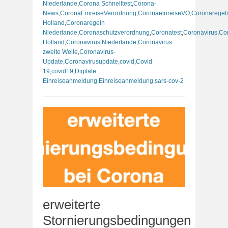
Niederlande
,
Corona Schnelltest
,
Corona-
News
,
CoronaEinreiseVerordnung
,
CoronaeinreiseVO
,
Coronaregel
Holland
,
Coronaregeln
Niederlande
,
Coronaschutzverordnung
,
Coronatest
,
Coronavirus
,
Co
Holland
,
Coronavirus Niederlande
,
Coronavirus
zweite Welle
,
Coronavirus-
Update
,
Coronavirusupdate
,
covid
,
Covid
19
,
covid19
,
Digitale
Einreiseanmeldung
,
Einreiseanmeldung
,
sars-cov-2
erweiterte
Stornierungsbedingungen