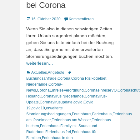
bei Corona
Veröffentlicht
16. Oktober 2020
Kommentieren
am
Wenn Sie also in diesen schwierigen Zeiten
Ihren Urlaub sorgenfrei planen möchten,
geben Sie uns bitte einfach bei der Buchung
an, dass Sie gerne mit den erweiterten
Stornierungsbedingungen buchen möchten.
weiterlesen…
Kategorien
Schlagworte
Aktuelles
,
Angebote
Buchungsanfrage
,
Corona
,
Corona Risikogebiet
Niederlande
,
Corona-
News
,
CoronaEinreiseVerordnung
,
CoronaeinreiseVO
,
Coronaschut
Holland
,
Coronavirus Niederlande
,
Coronavirus-
Update
,
Coronavirusupdate
,
covid
,
Covid
19
,
covid19
,
erweiterte
Stornierungsbedingungen
,
Fereinhaus
,
Ferienhaus
,
Ferienhaus
am IJsselmeer
,
Ferienhaus am Wasser
,
Ferienhaus
buchen
,
Ferienhaus Family mit Sauna und
Ruderboot
,
Ferienhaus frei
,
Ferienhaus für
Familien
,
Ferienhaus in den