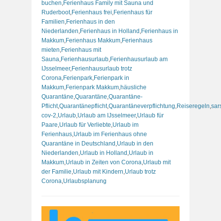
buchen
,
Ferienhaus Family mit Sauna und
Ruderboot
,
Ferienhaus frei
,
Ferienhaus für
Familien
,
Ferienhaus in den
Niederlanden
,
Ferienhaus in Holland
,
Ferienhaus in
Makkum
,
Ferienhaus Makkum
,
Ferienhaus
mieten
,
Ferienhaus mit
Sauna
,
Ferienhausurlaub
,
Ferienhausurlaub am
IJsselmeer
,
Ferienhausurlaub trotz
Corona
,
Ferienpark
,
Ferienpark in
Makkum
,
Ferienpark Makkum
,
häusliche
Quarantäne
,
Quarantäne
,
Quarantäne-
Pflicht
,
Quarantänepflicht
,
Quarantäneverpflichtung
,
Reiseregeln
,
sar
cov-2
,
Urlaub
,
Urlaub am IJsselmeer
,
Urlaub für
Paare
,
Urlaub für Verliebte
,
Urlaub im
Ferienhaus
,
Urlaub im Ferienhaus ohne
Quarantäne in Deutschland
,
Urlaub in den
Niederlanden
,
Urlaub in Holland
,
Urlaub in
Makkum
,
Urlaub in Zeiten von Corona
,
Urlaub mit
der Familie
,
Urlaub mit Kindern
,
Urlaub trotz
Corona
,
Urlaubsplanung