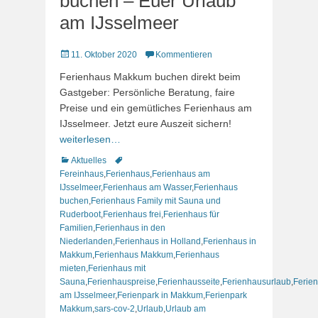
buchen – Euer Urlaub
am IJsselmeer
Veröffentlicht
11. Oktober 2020
Kommentieren
am
Ferienhaus Makkum buchen direkt beim
Gastgeber: Persönliche Beratung, faire
Preise und ein gemütliches Ferienhaus am
IJsselmeer. Jetzt eure Auszeit sichern!
weiterlesen…
Kategorien
Schlagworte
Aktuelles
Fereinhaus
,
Ferienhaus
,
Ferienhaus am
IJsselmeer
,
Ferienhaus am Wasser
,
Ferienhaus
buchen
,
Ferienhaus Family mit Sauna und
Ruderboot
,
Ferienhaus frei
,
Ferienhaus für
Familien
,
Ferienhaus in den
Niederlanden
,
Ferienhaus in Holland
,
Ferienhaus in
Makkum
,
Ferienhaus Makkum
,
Ferienhaus
mieten
,
Ferienhaus mit
Sauna
,
Ferienhauspreise
,
Ferienhausseite
,
Ferienhausurlaub
,
Ferie
am IJsselmeer
,
Ferienpark in Makkum
,
Ferienpark
Makkum
,
sars-cov-2
,
Urlaub
,
Urlaub am