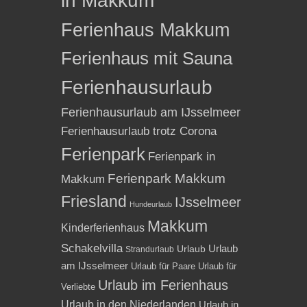
in Makkum
Ferienhaus Makkum
Ferienhaus mit Sauna
Ferienhausurlaub
Ferienhausurlaub am IJsselmeer
Ferienhausurlaub trotz Corona
Ferienpark
Ferienpark in
Ferienpark Makkum
Makkum
Friesland
IJsselmeer
Hundeurlaub
Makkum
Kinderferienhaus
Schakelvilla
Urlaub
Urlaub
Strandurlaub
am IJsselmeer
Urlaub für Paare
Urlaub für
Urlaub im Ferienhaus
Verliebte
Urlaub in den Niederlanden
Urlaub in