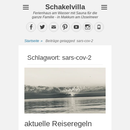
Schakelvilla
Ferienhaus am Wasser mit Sauna für die
ganze Familie - in Makkum am IJsselmeer
Facebook
Twitter
Email
Pinterest
YouTube
Instagram
Phone
Startseite
»
Beiträge getagged
sars-cov-2
Schlagwort:
sars-cov-2
aktuelle Reiseregeln