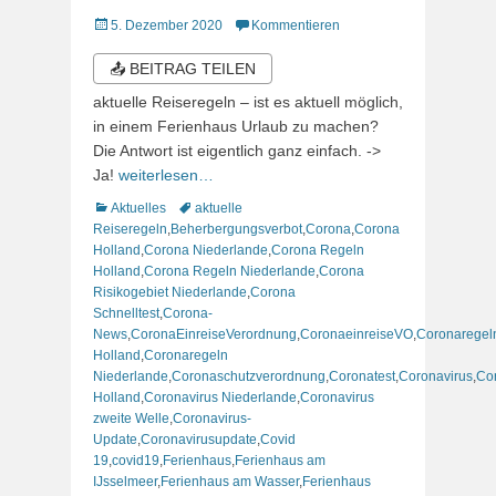
Veröffentlicht
5. Dezember 2020
Kommentieren
am
📤 BEITRAG TEILEN
aktuelle Reiseregeln – ist es aktuell möglich,
in einem Ferienhaus Urlaub zu machen?
Die Antwort ist eigentlich ganz einfach. ->
Ja!
weiterlesen…
Kategorien
Schlagworte
Aktuelles
aktuelle
Reiseregeln
,
Beherbergungsverbot
,
Corona
,
Corona
Holland
,
Corona Niederlande
,
Corona Regeln
Holland
,
Corona Regeln Niederlande
,
Corona
Risikogebiet Niederlande
,
Corona
Schnelltest
,
Corona-
News
,
CoronaEinreiseVerordnung
,
CoronaeinreiseVO
,
Coronaregel
Holland
,
Coronaregeln
Niederlande
,
Coronaschutzverordnung
,
Coronatest
,
Coronavirus
,
Co
Holland
,
Coronavirus Niederlande
,
Coronavirus
zweite Welle
,
Coronavirus-
Update
,
Coronavirusupdate
,
Covid
19
,
covid19
,
Ferienhaus
,
Ferienhaus am
IJsselmeer
,
Ferienhaus am Wasser
,
Ferienhaus