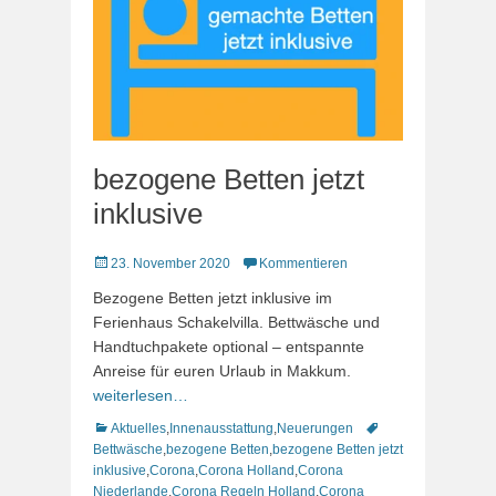
bezogene Betten jetzt
inklusive
Veröffentlicht
23. November 2020
Kommentieren
am
Bezogene Betten jetzt inklusive im
Ferienhaus Schakelvilla. Bettwäsche und
Handtuchpakete optional – entspannte
Anreise für euren Urlaub in Makkum.
weiterlesen…
Kategorien
Schlagworte
Aktuelles
,
Innenausstattung
,
Neuerungen
Bettwäsche
,
bezogene Betten
,
bezogene Betten jetzt
inklusive
,
Corona
,
Corona Holland
,
Corona
Niederlande
,
Corona Regeln Holland
,
Corona