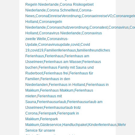
Regeln Niederlande
,
Corona Risikogebiet
Niederlande
,
Corona Schnelltest
,
Corona-
News
,
CoronaEinreiseVerordnung
,
CoronaeinreiseVO
,
Coronaregel
Holland
,
Coronaregeln
Niederlande
,
Coronaschutzverordnung
,
Coronatest
,
Coronavirus
,
Co
Holland
,
Coronavirus Niederlande
,
Coronavirus
zweite Welle
,
Coronavirus-
Update
,
Coronavirusupdate
,
covid
,
Covid
19
,
covid19
,
Familienferienhaus
,
familienfreundliches
Ferienhaus
,
Ferienhaus
,
Ferienhaus am
IJsselmeer
,
Ferienhaus am Wasser
,
Ferienhaus
buchen
,
Ferienhaus Family mit Sauna und
Ruderboot
,
Ferienhaus frei
,
Ferienhaus für
Familien
,
Ferienhaus in den
Niederlanden
,
Ferienhaus in Holland
,
Ferienhaus in
Makkum
,
Ferienhaus Makkum
,
Ferienhaus
mieten
,
Ferienhaus mit
Sauna
,
Ferienhausurlaub
,
Ferienhausurlaub am
IJsselmeer
,
Ferienhausurlaub trotz
Corona
,
Ferienpark
,
Ferienpark in
Makkum
,
Ferienpark
Makkum
,
Gästeservice
,
Handtuchpaket
,
Kinderferienhaus
,
Mehr
Service für unsere