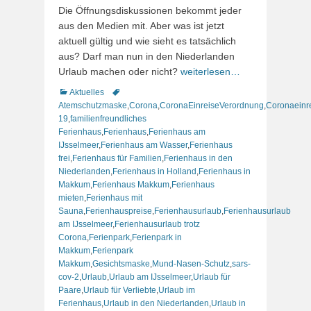
am
Die Öffnungsdiskussionen bekommt jeder
aus den Medien mit. Aber was ist jetzt
aktuell gültig und wie sieht es tatsächlich
aus? Darf man nun in den Niederlanden
Urlaub machen oder nicht?
weiterlesen…
Kategorien
Schlagworte
Aktuelles
Atemschutzmaske
,
Corona
,
CoronaEinreiseVerordnung
,
Coronaeinr
19
,
familienfreundliches
Ferienhaus
,
Ferienhaus
,
Ferienhaus am
IJsselmeer
,
Ferienhaus am Wasser
,
Ferienhaus
frei
,
Ferienhaus für Familien
,
Ferienhaus in den
Niederlanden
,
Ferienhaus in Holland
,
Ferienhaus in
Makkum
,
Ferienhaus Makkum
,
Ferienhaus
mieten
,
Ferienhaus mit
Sauna
,
Ferienhauspreise
,
Ferienhausurlaub
,
Ferienhausurlaub
am IJsselmeer
,
Ferienhausurlaub trotz
Corona
,
Ferienpark
,
Ferienpark in
Makkum
,
Ferienpark
Makkum
,
Gesichtsmaske
,
Mund-Nasen-Schutz
,
sars-
cov-2
,
Urlaub
,
Urlaub am IJsselmeer
,
Urlaub für
Paare
,
Urlaub für Verliebte
,
Urlaub im
Ferienhaus
,
Urlaub in den Niederlanden
,
Urlaub in