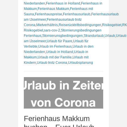
Niederlanden
,
Ferienhaus in Holland
,
Ferienhaus in
Makkum
,
Ferienhaus Makkum
,
Ferienhaus mit
Sauna
,
Ferienhauspreise
,
Ferienhausurlaub
,
Ferienhausurlaub
am IJsselmeer
,
Ferienhausurlaub trotz
Corona
,
Mietverhältnis
,
Reiserücktrittsbedingungen
,
Risikogebiet
,
RK
Risikogebiet
,
sars-cov-2
,
Stornierungsbedingungen
Ferienhaus
,
Stornierunsgbedingungen
,
Strandurlaub
,
Urlaub
,
Urlaub
am IJsselmeer
,
Urlaub für Paare
,
Urlaub für
Verliebte
,
Urlaub im Ferienhaus
,
Urlaub in den
Niederlanden
,
Urlaub in Holland
,
Urlaub in
Makkum
,
Urlaub mit der Familie
,
Urlaub mit
Kindern
,
Urlaub trotz Corona
,
Urlaubsplanung
Ferienhaus Makkum