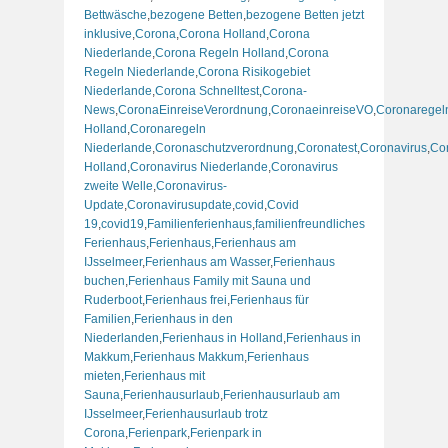
Bettwäsche
,
bezogene Betten
,
bezogene Betten jetzt
inklusive
,
Corona
,
Corona Holland
,
Corona
Niederlande
,
Corona Regeln Holland
,
Corona
Regeln Niederlande
,
Corona Risikogebiet
Niederlande
,
Corona Schnelltest
,
Corona-
News
,
CoronaEinreiseVerordnung
,
CoronaeinreiseVO
,
Coronaregel
Holland
,
Coronaregeln
Niederlande
,
Coronaschutzverordnung
,
Coronatest
,
Coronavirus
,
Co
Holland
,
Coronavirus Niederlande
,
Coronavirus
zweite Welle
,
Coronavirus-
Update
,
Coronavirusupdate
,
covid
,
Covid
19
,
covid19
,
Familienferienhaus
,
familienfreundliches
Ferienhaus
,
Ferienhaus
,
Ferienhaus am
IJsselmeer
,
Ferienhaus am Wasser
,
Ferienhaus
buchen
,
Ferienhaus Family mit Sauna und
Ruderboot
,
Ferienhaus frei
,
Ferienhaus für
Familien
,
Ferienhaus in den
Niederlanden
,
Ferienhaus in Holland
,
Ferienhaus in
Makkum
,
Ferienhaus Makkum
,
Ferienhaus
mieten
,
Ferienhaus mit
Sauna
,
Ferienhausurlaub
,
Ferienhausurlaub am
IJsselmeer
,
Ferienhausurlaub trotz
Corona
,
Ferienpark
,
Ferienpark in