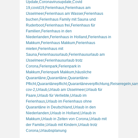
Update
,
Coronavirusupdate
,
Covid
19
,
covid19
,
Ferienhaus
,
Ferienhaus am
IJsselmeer
,
Ferienhaus am Wasser
,
Ferienhaus
buchen
,
Ferienhaus Family mit Sauna und
Ruderboot
,
Ferienhaus frei
,
Ferienhaus für
Familien
,
Ferienhaus in den
Niederlanden
,
Ferienhaus in Holland
,
Ferienhaus in
Makkum
,
Ferienhaus Makkum
,
Ferienhaus
mieten
,
Ferienhaus mit
Sauna
,
Ferienhausurlaub
,
Ferienhausurlaub am
IJsselmeer
,
Ferienhausurlaub trotz
Corona
,
Ferienpark
,
Ferienpark in
Makkum
,
Ferienpark Makkum
,
häusliche
Quarantäne
,
Quarantäne
,
Quarantäne-
Pflicht
,
Quarantänepflicht
,
Quarantäneverpflichtung
,
Reiseregeln
,
sar
cov-2
,
Urlaub
,
Urlaub am IJsselmeer
,
Urlaub für
Paare
,
Urlaub für Verliebte
,
Urlaub im
Ferienhaus
,
Urlaub im Ferienhaus ohne
Quarantäne in Deutschland
,
Urlaub in den
Niederlanden
,
Urlaub in Holland
,
Urlaub in
Makkum
,
Urlaub in Zeiten von Corona
,
Urlaub mit
der Familie
,
Urlaub mit Kindern
,
Urlaub trotz
Corona
,
Urlaubsplanung