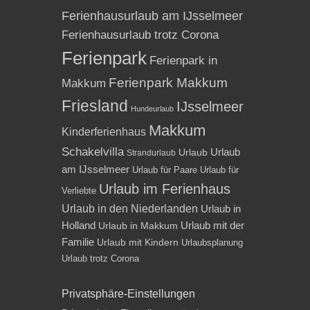
Ferienhausurlaub am IJsselmeer
Ferienhausurlaub trotz Corona
Ferienpark
Ferienpark in
Ferienpark Makkum
Makkum
Friesland
IJsselmeer
Hundeurlaub
Makkum
Kinderferienhaus
Schakelvilla
Urlaub
Urlaub
Strandurlaub
am IJsselmeer
Urlaub für Paare
Urlaub für
Urlaub im Ferienhaus
Verliebte
Urlaub in den Niederlanden
Urlaub in
Holland
Urlaub mit der
Urlaub in Makkum
Familie
Urlaub mit Kindern
Urlaubsplanung
Urlaub trotz Corona
Privatsphäre-Einstellungen