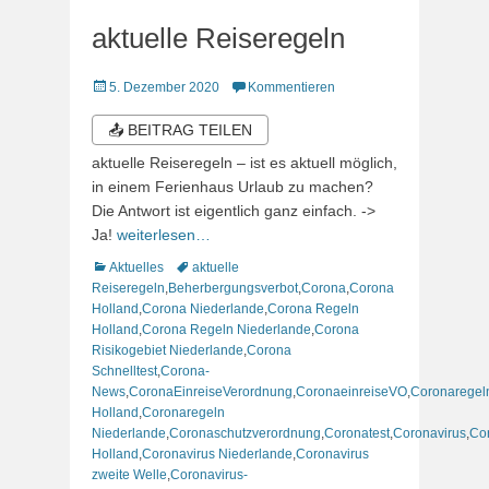
aktuelle Reiseregeln
Veröffentlicht
5. Dezember 2020
Kommentieren
am
📤 BEITRAG TEILEN
aktuelle Reiseregeln – ist es aktuell möglich,
in einem Ferienhaus Urlaub zu machen?
Die Antwort ist eigentlich ganz einfach. ->
Ja!
weiterlesen…
Kategorien
Schlagworte
Aktuelles
aktuelle
Reiseregeln
,
Beherbergungsverbot
,
Corona
,
Corona
Holland
,
Corona Niederlande
,
Corona Regeln
Holland
,
Corona Regeln Niederlande
,
Corona
Risikogebiet Niederlande
,
Corona
Schnelltest
,
Corona-
News
,
CoronaEinreiseVerordnung
,
CoronaeinreiseVO
,
Coronaregel
Holland
,
Coronaregeln
Niederlande
,
Coronaschutzverordnung
,
Coronatest
,
Coronavirus
,
Co
Holland
,
Coronavirus Niederlande
,
Coronavirus
zweite Welle
,
Coronavirus-