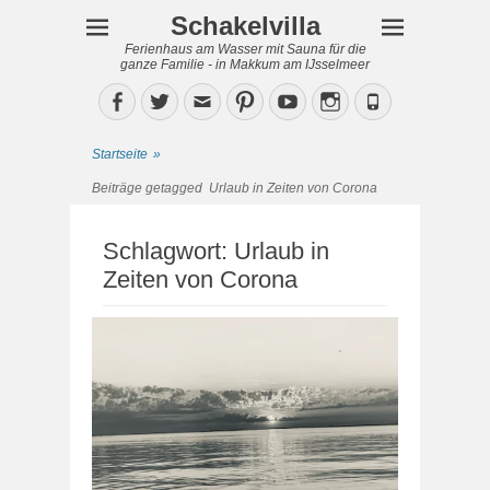
Schakelvilla
Ferienhaus am Wasser mit Sauna für die
ganze Familie - in Makkum am IJsselmeer
Facebook
Twitter
Email
Pinterest
YouTube
Instagram
Phone
Startseite
»
Beiträge getagged
Urlaub in Zeiten von Corona
Schlagwort:
Urlaub in
Zeiten von Corona