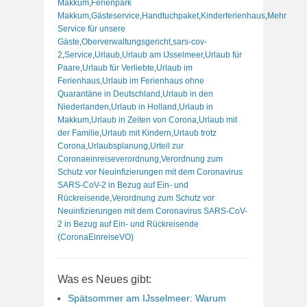
Makkum
,
Ferienpark
Makkum
,
Gästeservice
,
Handtuchpaket
,
Kinderferienhaus
,
Mehr
Service für unsere
Gäste
,
Oberverwaltungsgericht
,
sars-cov-
2
,
Service
,
Urlaub
,
Urlaub am IJsselmeer
,
Urlaub für
Paare
,
Urlaub für Verliebte
,
Urlaub im
Ferienhaus
,
Urlaub im Ferienhaus ohne
Quarantäne in Deutschland
,
Urlaub in den
Niederlanden
,
Urlaub in Holland
,
Urlaub in
Makkum
,
Urlaub in Zeiten von Corona
,
Urlaub mit
der Familie
,
Urlaub mit Kindern
,
Urlaub trotz
Corona
,
Urlaubsplanung
,
Urteil zur
Coronaeinreiseverordnung
,
Verordnung zum
Schutz vor Neuinfizierungen mit dem Coronavirus
SARS-CoV-2 in Bezug auf Ein- und
Rückreisende
,
Verordnung zum Schutz vor
Neuinfizierungen mit dem Coronavirus SARS-CoV-
2 in Bezug auf Ein- und Rückreisende
(CoronaEinreiseVO)
Was es Neues gibt:
Spätsommer am IJsselmeer: Warum