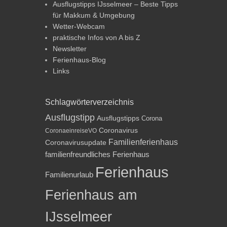
Ausflugstipps IJsselmeer – Beste Tipps
für Makkum & Umgebung
Wetter-Webcam
praktische Infos von A bis Z
Newsletter
Ferienhaus-Blog
Links
Schlagwörterverzeichnis
Ausflugstipp
Ausflugstipps
Corona
Coronavirus
CoronaeinreiseVO
Familienferienhaus
Coronavirusupdate
familienfreundliches Ferienhaus
Ferienhaus
Familienurlaub
Ferienhaus am
IJsselmeer