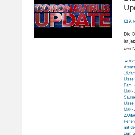
Up
Veröffe
9. 
am
Die Ö
ist j
den N
Katego
Akt
Atems
19
,
fam
IJsse
Famili
Makk
Sauna
IJsse
Makk
2
,
Urla
Ferie
mit de
zum S