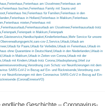
nhaus
,
Ferienhaus
,
Ferienhaus am IJsselmeer
,
Ferienhaus am
r
,
Ferienhaus buchen
,
Ferienhaus Family mit Sauna und
boot
,
Ferienhaus frei
,
Ferienhaus für Familien
,
Ferienhaus in den
rlanden
,
Ferienhaus in Holland
,
Ferienhaus in Makkum
,
Ferienhaus
um
,
Ferienhaus mieten
,
Ferienhaus mit
,
Ferienhausurlaub
,
Ferienhausurlaub am IJsselmeer
,
Ferienhausurlaub trotz
a
,
Ferienpark
,
Ferienpark in Makkum
,
Ferienpark
um
,
Gästeservice
,
Handtuchpaket
,
Kinderferienhaus
,
Mehr Service für unsere
,
Oberverwaltungsgericht
,
sars-cov-2
,
Service
,
Urlaub
,
Urlaub am
lmeer
,
Urlaub für Paare
,
Urlaub für Verliebte
,
Urlaub im Ferienhaus
,
Urlaub im
nhaus ohne Quarantäne in Deutschland
,
Urlaub in den Niederlanden
,
Urlaub in
d
,
Urlaub in Makkum
,
Urlaub in Zeiten von Corona
,
Urlaub mit der
e
,
Urlaub mit Kindern
,
Urlaub trotz Corona
,
Urlaubsplanung
,
Urteil zur
aeinreiseverordnung
,
Verordnung zum Schutz vor Neuinfizierungen mit dem
avirus SARS-CoV-2 in Bezug auf Ein- und Rückreisende
,
Verordnung zum
z vor Neuinfizierungen mit dem Coronavirus SARS-CoV-2 in Bezug auf Ein-
ückreisende (CoronaEinreiseVO)
 endliche Geschichte – Coronavirus-