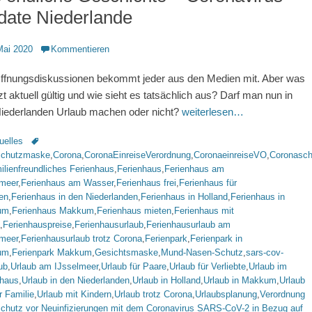
date Niederlande
ntlicht
Mai 2020
Kommentieren
ffnungsdiskussionen bekommt jeder aus den Medien mit. Aber was
etzt aktuell gültig und wie sieht es tatsächlich aus? Darf man nun in
iederlanden Urlaub machen oder nicht?
weiterlesen…
rien
Schlagworte
uelles
chutzmaske
,
Corona
,
CoronaEinreiseVerordnung
,
CoronaeinreiseVO
,
Coronasch
ilienfreundliches Ferienhaus
,
Ferienhaus
,
Ferienhaus am
lmeer
,
Ferienhaus am Wasser
,
Ferienhaus frei
,
Ferienhaus für
en
,
Ferienhaus in den Niederlanden
,
Ferienhaus in Holland
,
Ferienhaus in
um
,
Ferienhaus Makkum
,
Ferienhaus mieten
,
Ferienhaus mit
,
Ferienhauspreise
,
Ferienhausurlaub
,
Ferienhausurlaub am
lmeer
,
Ferienhausurlaub trotz Corona
,
Ferienpark
,
Ferienpark in
um
,
Ferienpark Makkum
,
Gesichtsmaske
,
Mund-Nasen-Schutz
,
sars-cov-
ub
,
Urlaub am IJsselmeer
,
Urlaub für Paare
,
Urlaub für Verliebte
,
Urlaub im
nhaus
,
Urlaub in den Niederlanden
,
Urlaub in Holland
,
Urlaub in Makkum
,
Urlaub
r Familie
,
Urlaub mit Kindern
,
Urlaub trotz Corona
,
Urlaubsplanung
,
Verordnung
chutz vor Neuinfizierungen mit dem Coronavirus SARS-CoV-2 in Bezug auf