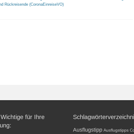
und Rückreisende (CoronaEinreiseVO)
 Wichtige für Ihre
Schlagwörterverzeichn
ung:
Ausflugstipp
Ausflugstipps
Co