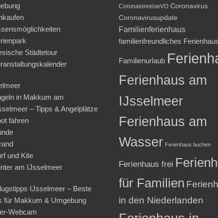
ebung
Coronavirus
CoronaeinreiseVO
nkaufen
Coronavirusupdate
sensmöglichkeiten
Familienferienhaus
rienpark
familienfreundliches Ferienhau
iesische Städtetour
Ferienh
Familienurlaub
ranstaltungskalender
Ferienhaus am
elmeer
geln in Makkum am
IJsselmeer
sselmeer – Tipps & Angelplätze
Ferienhaus am
ot fahren
unde
Wasser
rand
Ferienhaus buchen
rf und Kite
Ferien
Ferienhaus frei
nter am IJsselmeer
für Familien
Ferien
lugstipps IJsselmeer – Beste
in den Niederlanden
s für Makkum & Umgebung
ter-Webcam