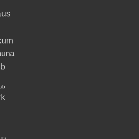
aus
kum
auna
ub
ub
rk
aus