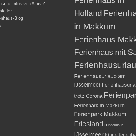
Ferienhaus in
tische Infos von A bis Z
letter
Holland
Ferienh
enhaus-Blog
in Makkum
s
Ferienhaus Mak
Ferienhaus mit S
Ferienhausurla
Ferienhausurlaub am
IJsselmeer
Ferienhausurla
Ferienpa
trotz Corona
Ferienpark in Makkum
Ferienpark Makkum
Friesland
Hundeurlaub
IJsselmeer
Kinderferienh