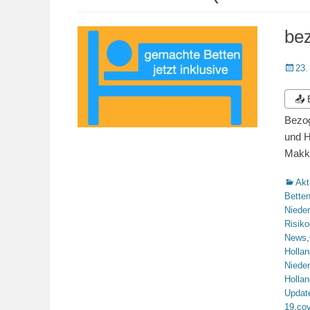
bez
Veröffe
23.
am
📤
Bezog
und H
Mak
Katego
Akt
Bette
Niede
Risiko
News
,
Hollan
Niede
Hollan
Updat
19
,
co