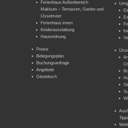
Ferienhaus Außenbereich
Umg
Makkum – Terrassen, Garten und
Ei
IJsselmeer
Es
Ferienhaus innen
Fe
Kinderausstattung
fr
Hausordnung
Ve
Preise
IJss
Belegungsplan
An
Buchungsanfrage
IJ
Angebote
Bo
Gästebuch
H
St
Su
Wi
Ausf
Tipp
Wet