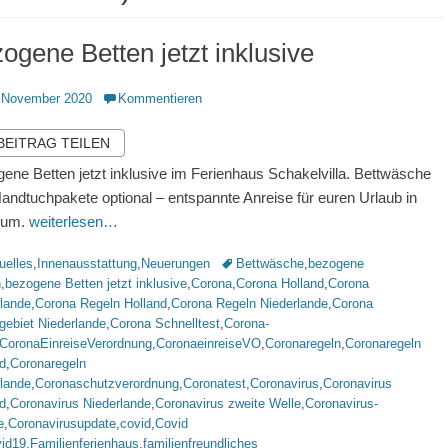
ogene Betten jetzt inklusive
ntlicht
 November 2020
Kommentieren
 BEITRAG TEILEN
ene Betten jetzt inklusive im Ferienhaus Schakelvilla. Bettwäsche
andtuchpakete optional – entspannte Anreise für euren Urlaub in
kum.
weiterlesen…
rien
Schlagworte
uelles
,
Innenausstattung
,
Neuerungen
Bettwäsche
,
bezogene
n
,
bezogene Betten jetzt inklusive
,
Corona
,
Corona Holland
,
Corona
rlande
,
Corona Regeln Holland
,
Corona Regeln Niederlande
,
Corona
gebiet Niederlande
,
Corona Schnelltest
,
Corona-
CoronaEinreiseVerordnung
,
CoronaeinreiseVO
,
Coronaregeln
,
Coronaregeln
d
,
Coronaregeln
rlande
,
Coronaschutzverordnung
,
Coronatest
,
Coronavirus
,
Coronavirus
d
,
Coronavirus Niederlande
,
Coronavirus zweite Welle
,
Coronavirus-
e
,
Coronavirusupdate
,
covid
,
Covid
vid19
,
Familienferienhaus
,
familienfreundliches