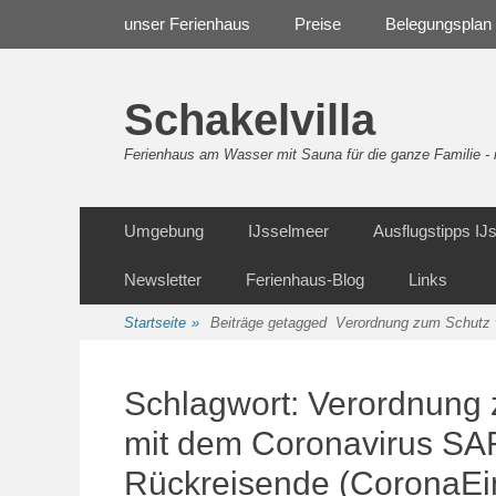
Weiter
Navigation
unser Ferienhaus
Preise
Belegungsplan
zum
Inhalt
Schakelvilla
Ferienhaus am Wasser mit Sauna für die ganze Familie 
Weiter
Sekundäre Navigation
Umgebung
IJsselmeer
Ausflugstipps I
zum
Inhalt
Newsletter
Ferienhaus-Blog
Links
Startseite
»
Beiträge getagged
Verordnung zum Schutz v
Schlagwort:
Verordnung 
mit dem Coronavirus SA
Rückreisende (CoronaEi