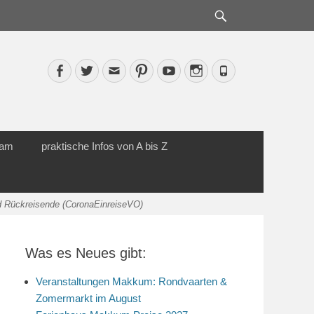
Suche
Facebook
Twitter
Email
Pinterest
YouTube
Instagram
Phone
cam
praktische Infos von A bis Z
d Rückreisende (CoronaEinreiseVO)
Was es Neues gibt:
Veranstaltungen Makkum: Rondvaarten &
Zomermarkt im August