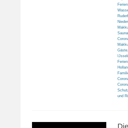
Ferie
Wasse
Ruder
Niede
Makk
Sauna
Coron
Makk
Gäste
IJsse
Ferie
Hollan
Famili
Coron
Coron
Schut
und R
Die