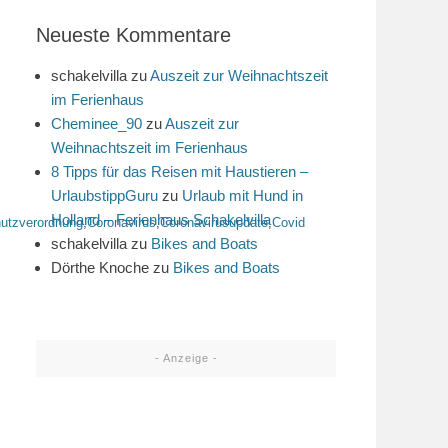
Neueste Kommentare
schakelvilla
zu
Auszeit zur Weihnachtszeit
im Ferienhaus
Cheminee_90
zu
Auszeit zur
Weihnachtszeit im Ferienhaus
8 Tipps für das Reisen mit Haustieren –
UrlaubstippGuru
zu
Urlaub mit Hund in
Holland – Ferienhaus Schakelvilla
utzverordnung
,
Coronavirus
,
Coronavirusupdate
,
Covid
schakelvilla
zu
Bikes and Boats
Dörthe Knoche
zu
Bikes and Boats
- Anzeige -