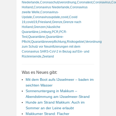
Niederlande
,
Coronaschutzverordnung
,
Coronatest
,
Coronavirus
,
Co
Holland
,
Coronavirus Niederlande
,
Coronavirus
zweite Welle
,
Coronavirus-
Update
,
Coronavirusupdate
,
covid
,
Covid
19
,
covid19
,
Friesland
,
Grenze
,
Grenze nach
Holland
,
Grenzen
,
häusliche
Quarantäne
,
Limburg
,
PCR
,
PCR-
Test
,
Quarantäne
,
Quarantäne-
Pflicht
,
Quarantäneverpflichtung
,
Risikogebiet
,
Verordnung
zum Schutz vor Neuinfizierungen mit dem
Coronavirus SARS-CoV-2 in Bezug auf Ein- und
Rückreisende
,
Zeeland
Was es Neues gibt:
Mit dem Boot aufs IJsselmeer – baden im
seichten Wasser
Sonnenuntergang in Makkum –
Abendstimmung am IJsselmeer-Strand
Hunde am Strand Makkum: Auch im
Sommer an der Leine erlaubt
Makkumer Strand: Flacher