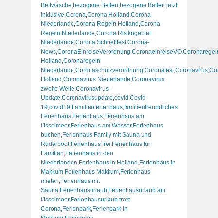
Bettwäsche
,
bezogene Betten
,
bezogene Betten jetzt
inklusive
,
Corona
,
Corona Holland
,
Corona
Niederlande
,
Corona Regeln Holland
,
Corona
Regeln Niederlande
,
Corona Risikogebiet
Niederlande
,
Corona Schnelltest
,
Corona-
News
,
CoronaEinreiseVerordnung
,
CoronaeinreiseVO
,
Coronaregel
Holland
,
Coronaregeln
Niederlande
,
Coronaschutzverordnung
,
Coronatest
,
Coronavirus
,
Co
Holland
,
Coronavirus Niederlande
,
Coronavirus
zweite Welle
,
Coronavirus-
Update
,
Coronavirusupdate
,
covid
,
Covid
19
,
covid19
,
Familienferienhaus
,
familienfreundliches
Ferienhaus
,
Ferienhaus
,
Ferienhaus am
IJsselmeer
,
Ferienhaus am Wasser
,
Ferienhaus
buchen
,
Ferienhaus Family mit Sauna und
Ruderboot
,
Ferienhaus frei
,
Ferienhaus für
Familien
,
Ferienhaus in den
Niederlanden
,
Ferienhaus in Holland
,
Ferienhaus in
Makkum
,
Ferienhaus Makkum
,
Ferienhaus
mieten
,
Ferienhaus mit
Sauna
,
Ferienhausurlaub
,
Ferienhausurlaub am
IJsselmeer
,
Ferienhausurlaub trotz
Corona
,
Ferienpark
,
Ferienpark in
Makkum
,
Ferienpark