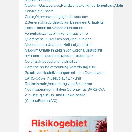
Makkum
,
Gästeservice
,
Handtuchpaket
,
Kinderferienhaus
,
Mehr
Service für unsere
Gäste
,
Oberverwaltungsgericht
,
sars-cov-
2
,
Service
,
Urlaub
,
Urlaub am IJsselmeer
,
Urlaub für
Paare
,
Urlaub für Verliebte
,
Urlaub im
Ferienhaus
,
Urlaub im Ferienhaus ohne
Quarantäne in Deutschland
,
Urlaub in den
Niederlanden
,
Urlaub in Holland
,
Urlaub in
Makkum
,
Urlaub in Zeiten von Corona
,
Urlaub mit
der Familie
,
Urlaub mit Kindern
,
Urlaub trotz
Corona
,
Urlaubsplanung
,
Urteil zur
Coronaeinreiseverordnung
,
Verordnung zum
Schutz vor Neuinfizierungen mit dem Coronavirus
SARS-CoV-2 in Bezug auf Ein- und
Rückreisende
,
Verordnung zum Schutz vor
Neuinfizierungen mit dem Coronavirus SARS-CoV-
2 in Bezug auf Ein- und Rückreisende
(CoronaEinreiseVO)