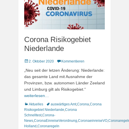
Corona Risikogebiet
Niederlande
Veröffentlicht
2. Oktober 2020
Kommentieren
am
„Neu seit der letzen Änderung: Niederlande:
das gesamte Land mit Ausnahme der
Provinzen, bzw. autonomen Länder Zeeland
und Limburg gilt als Risikogebiet.“
weiterlesen…
Kategorien
Schlagworte
Aktuelles
auswärtiges Amt
,
Corona
,
Corona
Risikogebiet Niederlande
,
Corona
Schnelltest
,
Corona-
News
,
CoronaEinreiseVerordnung
,
CoronaeinreiseVO
,
Coronaregel
Holland
,
Coronaregeln