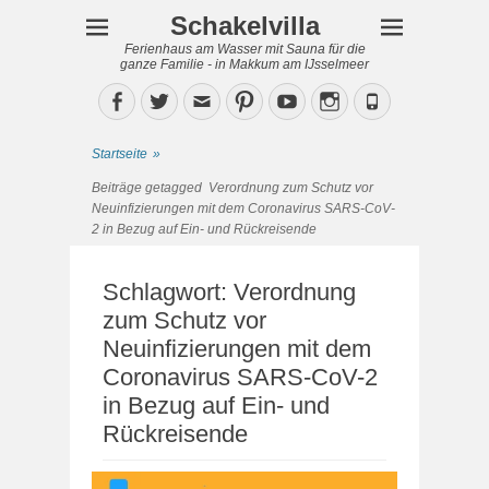
Schakelvilla
Ferienhaus am Wasser mit Sauna für die
ganze Familie - in Makkum am IJsselmeer
Facebook
Twitter
Email
Pinterest
YouTube
Instagram
Phone
Startseite
»
Beiträge getagged
Verordnung zum Schutz vor
Neuinfizierungen mit dem Coronavirus SARS-CoV-
2 in Bezug auf Ein- und Rückreisende
Schlagwort:
Verordnung
zum Schutz vor
Neuinfizierungen mit dem
Coronavirus SARS-CoV-2
in Bezug auf Ein- und
Rückreisende