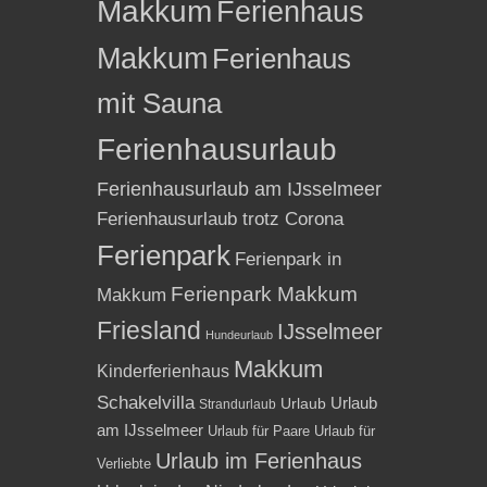
Makkum
Ferienhaus
Makkum
Ferienhaus
mit Sauna
Ferienhausurlaub
Ferienhausurlaub am IJsselmeer
Ferienhausurlaub trotz Corona
Ferienpark
Ferienpark in
Ferienpark Makkum
Makkum
Friesland
IJsselmeer
Hundeurlaub
Makkum
Kinderferienhaus
Schakelvilla
Urlaub
Urlaub
Strandurlaub
am IJsselmeer
Urlaub für Paare
Urlaub für
Urlaub im Ferienhaus
Verliebte