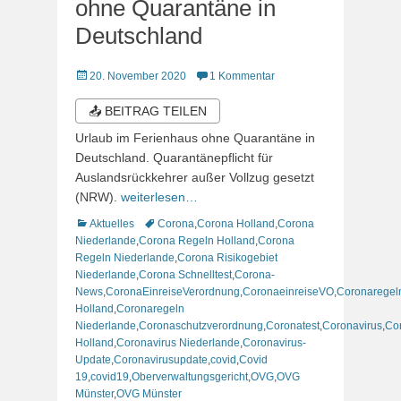
ohne Quarantäne in
Deutschland
Veröffentlicht
20. November 2020
1 Kommentar
am
📤 BEITRAG TEILEN
Urlaub im Ferienhaus ohne Quarantäne in
Deutschland. Quarantänepflicht für
Auslandsrückkehrer außer Vollzug gesetzt
(NRW).
weiterlesen…
Kategorien
Schlagworte
Aktuelles
Corona
,
Corona Holland
,
Corona
Niederlande
,
Corona Regeln Holland
,
Corona
Regeln Niederlande
,
Corona Risikogebiet
Niederlande
,
Corona Schnelltest
,
Corona-
News
,
CoronaEinreiseVerordnung
,
CoronaeinreiseVO
,
Coronaregel
Holland
,
Coronaregeln
Niederlande
,
Coronaschutzverordnung
,
Coronatest
,
Coronavirus
,
Co
Holland
,
Coronavirus Niederlande
,
Coronavirus-
Update
,
Coronavirusupdate
,
covid
,
Covid
19
,
covid19
,
Oberverwaltungsgericht
,
OVG
,
OVG
Münster
,
OVG Münster