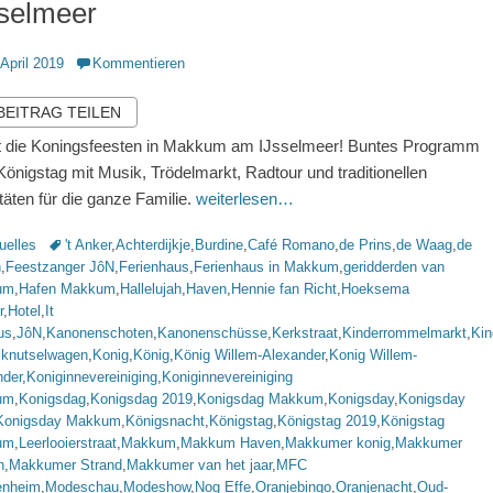
sselmeer
ntlicht
 April 2019
Kommentieren
 BEITRAG TEILEN
t die Koningsfeesten in Makkum am IJsselmeer! Buntes Programm
önigstag mit Musik, Trödelmarkt, Radtour und traditionellen
itäten für die ganze Familie.
weiterlesen…
rien
Schlagworte
uelles
't Anker
,
Achterdijkje
,
Burdine
,
Café Romano
,
de Prins
,
de Waag
,
de
n
,
Feestzanger JôN
,
Ferienhaus
,
Ferienhaus in Makkum
,
geridderden van
um
,
Hafen Makkum
,
Hallelujah
,
Haven
,
Hennie fan Richt
,
Hoeksema
r
,
Hotel
,
It
us
,
JôN
,
Kanonenschoten
,
Kanonenschüsse
,
Kerkstraat
,
Kinderrommelmarkt
,
Kin
,
knutselwagen
,
Konig
,
König
,
König Willem-Alexander
,
Konig Willem-
nder
,
Koniginnevereiniging
,
Koniginnevereiniging
um
,
Konigsdag
,
Konigsdag 2019
,
Konigsdag Makkum
,
Konigsday
,
Konigsday
Konigsday Makkum
,
Königsnacht
,
Königstag
,
Königstag 2019
,
Königstag
um
,
Leerlooierstraat
,
Makkum
,
Makkum Haven
,
Makkumer konig
,
Makkumer
n
,
Makkumer Strand
,
Makkumer van het jaar
,
MFC
nheim
,
Modeschau
,
Modeshow
,
Nog Effe
,
Oranjebingo
,
Oranjenacht
,
Oud-