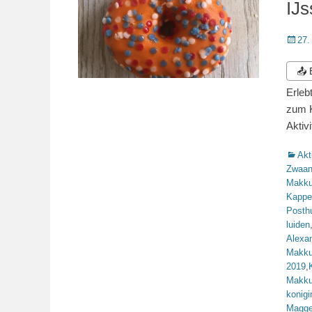
IJ
Veröffe
27.
am
📤
Erleb
zum K
Aktiv
Katego
Akt
Zwaa
Makk
Kappe
Posth
luiden
Alexa
Makk
2019
,
Makk
konigi
Magge