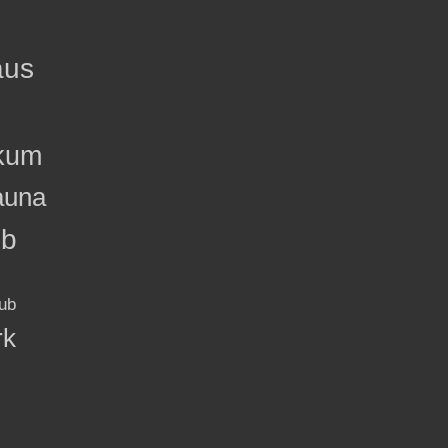
aus
kum
auna
ub
ub
rk