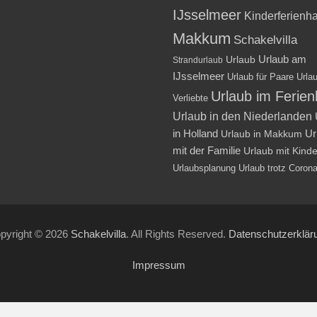
IJsselmeer
Kinderferienh
Makkum
Schakelvilla
Urlaub am
Urlaub
Strandurlaub
IJsselmeer
Urlaub für Paare
Urlau
Urlaub im Ferie
Verliebte
Urlaub in den Niederlanden
in Holland
Ur
Urlaub in Makkum
mit der Familie
Urlaub mit Kind
Urlaubsplanung
Urlaub trotz Coron
pyright © 2026
Schakelvilla
. All Rights Reserved.
Datenschutzerklär
Impressum