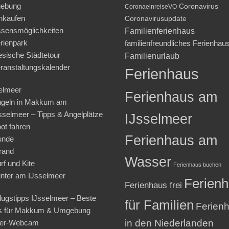
ebung
Coronavirus
CoronaeinreiseVO
nkaufen
Coronavirusupdate
sensmöglichkeiten
Familienferienhaus
rienpark
familienfreundliches Ferienhau
iesische Städtetour
Familienurlaub
ranstaltungskalender
Ferienhaus
elmeer
Ferienhaus am
geln in Makkum am
sselmeer – Tipps & Angelplätze
IJsselmeer
ot fahren
Ferienhaus am
unde
rand
Wasser
rf und Kite
Ferienhaus buchen
nter am IJsselmeer
Ferien
Ferienhaus frei
lugstipps IJsselmeer – Beste
für Familien
Ferien
s für Makkum & Umgebung
in den Niederlanden
ter-Webcam