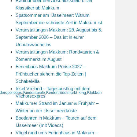
Radtour über den Abschlussdeich: Der
Klassiker ab Makkum
Spätsommer am IJsselmeer: Warum
September die schönste Zeit in Makkum ist
Veranstaltungen Makkum: 29. August bis 5.
September 2026 – Das ist in eurer
Urlaubswoche los
Veranstaltungen Makkum: Rondvaarten &
Zomermarkt im August
Ferienhaus Makkum Preise 2027 –
Frühbucher sichern die Top-Zeiten |
Schakelvilla
Insel Vlieland – Tagesausflug mit dem
derspelletjes
,
Kinderspiele
,
Kindertrödelmarkt
,
king
,
Klokken
Vliehorsexpres
Makkumer Strand im Januar & Frühjahr –
Winter an der IJsselmeerküste
Bootfahren in Makkum – Touren auf dem
IJsselmeer (mit Videos)
Vögel rund ums Ferienhaus in Makkum –