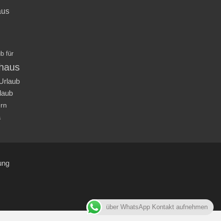
aus
b für
nhaus
Urlaub
laub
ern
a
ung
über WhatsApp Kontakt aufnehmen