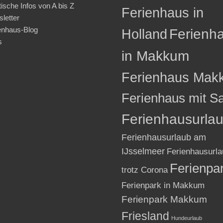
tische Infos von A bis Z
Ferienhaus in
letter
enhaus-Blog
Holland
Ferienh
s
in Makkum
Ferienhaus Mak
Ferienhaus mit S
Ferienhausurla
Ferienhausurlaub am
IJsselmeer
Ferienhausurla
Ferienpa
trotz Corona
Ferienpark in Makkum
Ferienpark Makkum
Friesland
Hundeurlaub