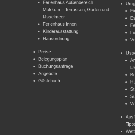
Ferienhaus Außenbereich
Umg
Makkum – Terrassen, Garten und
Ei
IJsselmeer
Es
Ferienhaus innen
Fe
Kinderausstattung
fr
Hausordnung
Ve
Preise
IJss
Belegungsplan
An
Buchungsanfrage
IJ
Angebote
Bo
Gästebuch
H
St
Su
Wi
Ausf
Tipp
Wet