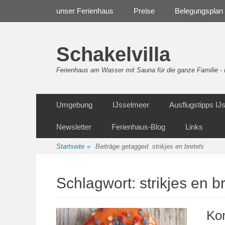
Weiter
Navigation
unser Ferienhaus
Preise
Belegungsplan
zum
Inhalt
Schakelvilla
Ferienhaus am Wasser mit Sauna für die ganze Familie 
Weiter
Sekundäre Navigation
Umgebung
IJsselmeer
Ausflugstipps I
zum
Inhalt
Newsletter
Ferienhaus-Blog
Links
Startseite
»
Beiträge getagged
strikjes en bretels
Schlagwort:
strikjes en b
Ko