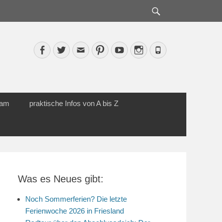
Suche
Facebook
Twitter
Email
Pinterest
YouTube
Instagram
Phone
cam
praktische Infos von A bis Z
Was es Neues gibt:
Noch Sommerferien? Die letzte
Ferienwoche 2026 in Friesland