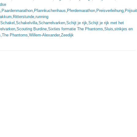
ndse
n
,
Paardenmarathon
,
Pfannkuchenhaus
,
Pferdemarathon
,
Preisverleihung
,
Prijsui
Makkum
,
Ritterstunde
,
running
,
Schakel
,
Schakelvilla
,
Scharrelvarken
,
Schijt je rijk
,
Schijt je rijk met het
relvarken
,
Scouting Burdine
,
Sixties formatie The Phantoms
,
Sluis
,
strikjes en
s
,
The Phantoms
,
Willem-Alexander
,
Zeedijk