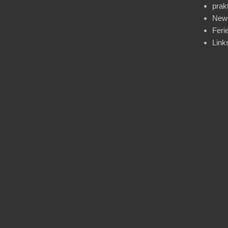
prak
News
Feri
Link