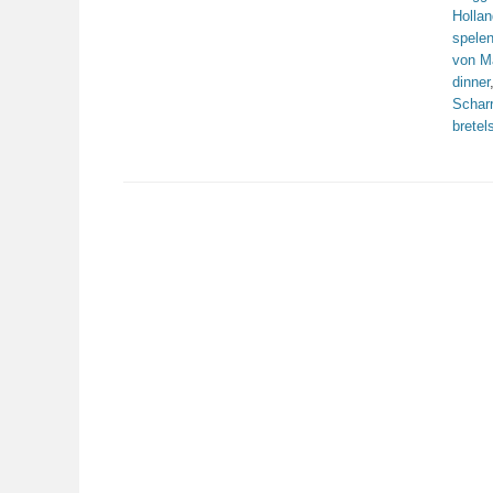
Holla
spele
von 
dinner
Schar
bretel