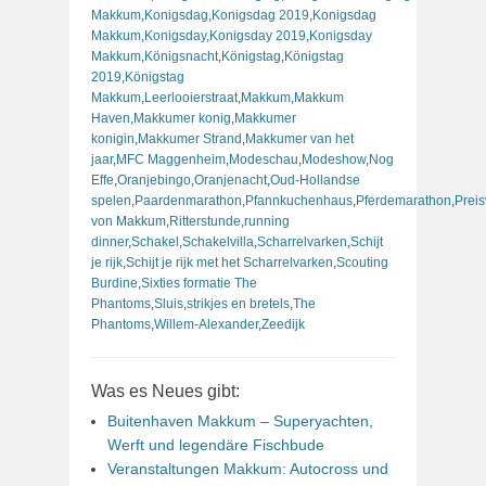
Makkum
,
Konigsdag
,
Konigsdag 2019
,
Konigsdag
Makkum
,
Konigsday
,
Konigsday 2019
,
Konigsday
Makkum
,
Königsnacht
,
Königstag
,
Königstag
2019
,
Königstag
Makkum
,
Leerlooierstraat
,
Makkum
,
Makkum
Haven
,
Makkumer konig
,
Makkumer
konigin
,
Makkumer Strand
,
Makkumer van het
jaar
,
MFC Maggenheim
,
Modeschau
,
Modeshow
,
Nog
Effe
,
Oranjebingo
,
Oranjenacht
,
Oud-Hollandse
spelen
,
Paardenmarathon
,
Pfannkuchenhaus
,
Pferdemarathon
,
Preis
von Makkum
,
Ritterstunde
,
running
dinner
,
Schakel
,
Schakelvilla
,
Scharrelvarken
,
Schijt
je rijk
,
Schijt je rijk met het Scharrelvarken
,
Scouting
Burdine
,
Sixties formatie The
Phantoms
,
Sluis
,
strikjes en bretels
,
The
Phantoms
,
Willem-Alexander
,
Zeedijk
Was es Neues gibt:
Buitenhaven Makkum – Superyachten,
Werft und legendäre Fischbude
Veranstaltungen Makkum: Autocross und