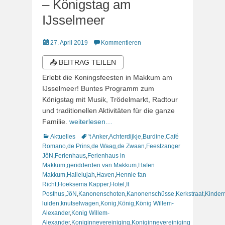
– Königstag am
IJsselmeer
Veröffentlicht
27. April 2019
Kommentieren
am
📤 BEITRAG TEILEN
Erlebt die Koningsfeesten in Makkum am
IJsselmeer! Buntes Programm zum
Königstag mit Musik, Trödelmarkt, Radtour
und traditionellen Aktivitäten für die ganze
Familie.
weiterlesen…
Kategorien
Schlagworte
Aktuelles
't Anker
,
Achterdijkje
,
Burdine
,
Café
Romano
,
de Prins
,
de Waag
,
de Zwaan
,
Feestzanger
JôN
,
Ferienhaus
,
Ferienhaus in
Makkum
,
geridderden van Makkum
,
Hafen
Makkum
,
Hallelujah
,
Haven
,
Hennie fan
Richt
,
Hoeksema Kapper
,
Hotel
,
It
Posthus
,
JôN
,
Kanonenschoten
,
Kanonenschüsse
,
Kerkstraat
,
Kinder
luiden
,
knutselwagen
,
Konig
,
König
,
König Willem-
Alexander
,
Konig Willem-
Alexander
,
Koniginnevereiniging
,
Koniginnevereiniging