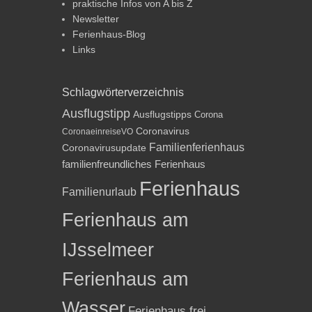
praktische Infos von A bis Z
Newsletter
Ferienhaus-Blog
Links
Schlagwörterverzeichnis
Ausflugstipp
Ausflugstipps
Corona
Coronavirus
CoronaeinreiseVO
Familienferienhaus
Coronavirusupdate
familienfreundliches Ferienhaus
Ferienhaus
Familienurlaub
Ferienhaus am
IJsselmeer
Ferienhaus am
Wasser
Ferienhaus frei