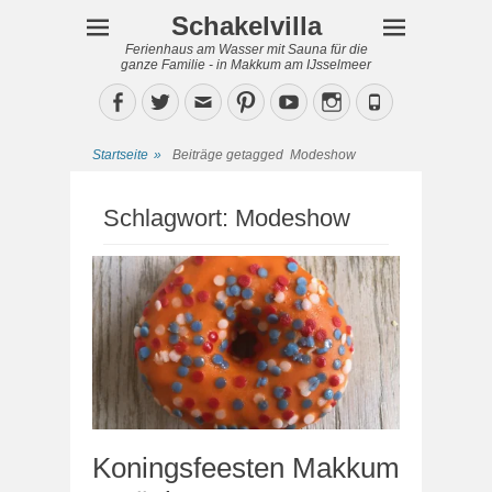
Schakelvilla
Ferienhaus am Wasser mit Sauna für die
ganze Familie - in Makkum am IJsselmeer
Facebook
Twitter
Email
Pinterest
YouTube
Instagram
Phone
Startseite
»
Beiträge getagged
Modeshow
Schlagwort:
Modeshow
Koningsfeesten Makkum